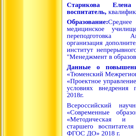
Старикова Елена
воспитатель,
квалифик
Образование:
Среднее 
медицинское училищ
переподготовка А
организация дополните
институт непрерывного
"Менеджмент в образова
Данные о повышени
«Тюменский Межрегион
«Проектное управление
условиях внедрения 
2018г.
Всероссийский науч
«Современные образо
«Методическая и уп
старшего воспитател
ФГОС ДО» 2018 г.