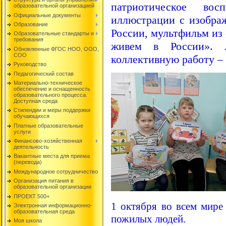
патриотическое вос
образовательной организацией
Официальные документы
иллюстрации с изобра
Образование
России, мультфильм из
Образовательные стандарты и
требования
живем в России».
Обновленные ФГОС НОО, ООО,
СОО
коллективную работу –
Руководство
Педагогический состав
Материально-техническое
обеспечение и оснащенность
образовательного процесса.
Доступная среда
Стипендии и меры поддержки
обучающихся
Платные образовательные
услуги
Финансово-хозяйственная
деятельность
Вакантные места для приема
(перевода)
Международное сотрудничество
Организация питания в
образовательной организации
ПРОЕКТ 500+
1 октября во всем мир
Электронная информационно-
образовательная среда
пожилых людей.
Моя школа