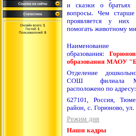
и сказки о братьях 
Ссылки на сайты
вопросы. Чем старше
Статистика
проявляется у них 
Онлайн всего:
1
помогать животному ми
Гостей:
1
Пользователей:
0
Наименование о
образования:
Горюнов
образования МАОУ "
Отделение дошкольно
СОШ филиала МА
расположено по адресу:
627101, Россия, Тюме
район, с. Горюново, ул.
Режим дня
Наши кадры