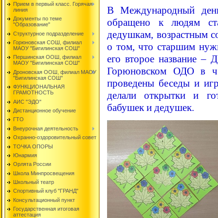
Прием в первый класс. Горячая
В Международный ден
линия
Документы по теме
обращено к людям ст
"Образование"
дедушкам, возрастным с
Структурное подразделение
Горюновская СОШ, филиал
о том, что старшим нуж
МАОУ "Бигилинская СОШ"
его второе название –
Першинская ООШ, филиал
МАОУ "Бигилинская СОШ"
Горюновском ОДО в ч
Дроновская ООШ, филиал МАОУ
"Бигилинская СОШ"
проведены беседы и иг
ФУНКЦИОНАЛЬНАЯ
ГРАМОТНОСТЬ
делали открытки и го
АИС "ЭДО"
бабушек и дедушек.
Дистанционное обучение
ГТО
Внеурочная деятельность
Охранно-оздоровительный совет
ТОЧКА ОПОРЫ
Юнармия
Орлята России
Школа Минпросвещения
Школьный театр
Спортивный клуб "ГРАНД"
Консультационный пункт
Государственная итоговая
аттестация