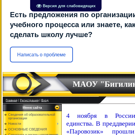
Версия для слабовидящих
Есть предложения по организаци
учебного процесса или знаете, ка
сделать школу лучше?
Написать о проблеме
МАОУ "Бигили
Главная
|
Регистрация
|
Вход
Меню сайта
4 ноября в России
Сведения об образовательной
организации
единства. В преддверии
Новости
«Паровозик» прошл
ОСНОВНЫЕ СВЕДЕНИЯ
Структура и органы управления