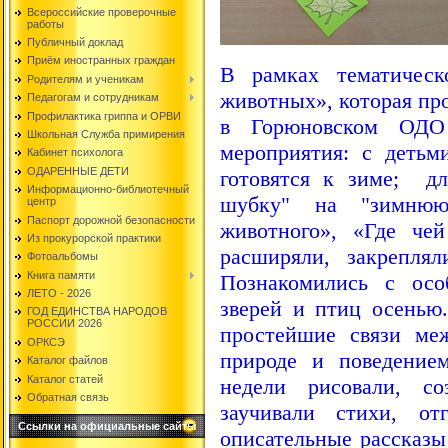
Всероссийские проверочные
работы
Публичный доклад
Приём иностранных граждан
В рамках тематическ
Родителям и ученикам
животных», которая прох
Педагогам и сотрудникам
Профилактика гриппа и ОРВИ
в Горюновском ОДО
Школьная Служба примирения
мероприятия: с детьм
Кабинет психолога
ОДАРЕННЫЕ ДЕТИ
готовятся к зиме; д
Информационно-библиотечный
шубку" на "зимнюю
центр
Паспорт дорожной безопасности
животного», «Где че
Из прокурорской практики
расширяли, закрепля
Фотоальбомы
Книга памяти
Познакомились с осо
ЛЕТО - 2026
зверей и птиц осенью.
ГОД ЕДИНСТВА НАРОДОВ
РОССИИ 2026
простейшие связи ме
ОРКСЭ
природе и поведение
Каталог файлов
Каталог статей
недели рисовали, со
Обратная связь
заучивали стихи, от
Ссылки на официальные сайты
описательные рассказы