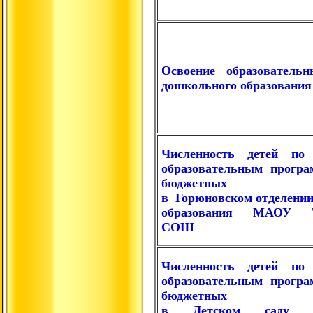
Освоение образователь
дошкольного образования
Численность детей по
образовательным програ
бюджетных асси
в
Горюновском отделени
образования МАОУ "Б
СОШ
Численность детей по
образовательным програ
бюджетных асси
в Детском саду "П