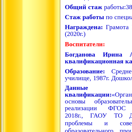
Общий стаж
работы:38
Стаж работы
по специ
Награждена:
Грамота
(2020г.)
Воспитатели:
Богданова Ирина А
квалификационная кат
Образование:
Средне
училище, 1987г. Дошко
Данные 
квалификации:
«Орган
основы образовател
реализации ФГОС д
2018г.,
ГАОУ ТО 
проблемы и совер
образовательного пр