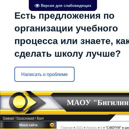
Версия для слабовидящих
Есть предложения по
организации учебного
процесса или знаете, ка
сделать школу лучше?
Написать о проблеме
МАОУ "Бигилин
Главная
|
Регистрация
|
Вход
Меню сайта
Главная
»
2021
»
Апрель
»
3
» "СФЕРУМ" в ш