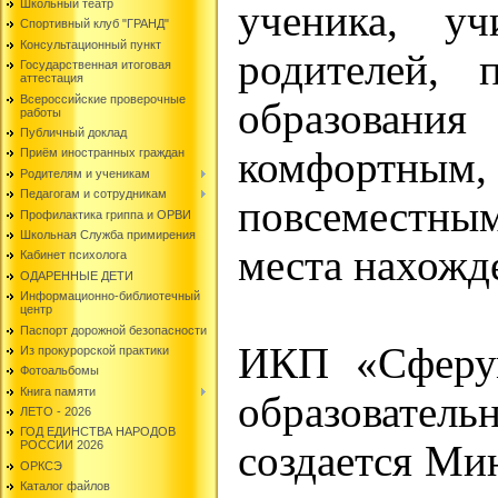
Школьный театр
ученика, уч
Спортивный клуб "ГРАНД"
Консультационный пункт
родителей, 
Государственная итоговая
аттестация
Всероссийские проверочные
образовани
работы
Публичный доклад
комфортным,
Приём иностранных граждан
Родителям и ученикам
Педагогам и сотрудникам
повсеместным
Профилактика гриппа и ОРВИ
Школьная Служба примирения
места нахожд
Кабинет психолога
ОДАРЕННЫЕ ДЕТИ
Информационно-библиотечный
центр
Паспорт дорожной безопасности
ИКП «Сферум
Из прокурорской практики
Фотоальбомы
Книга памяти
образовате
ЛЕТО - 2026
ГОД ЕДИНСТВА НАРОДОВ
создается М
РОССИИ 2026
ОРКСЭ
Каталог файлов