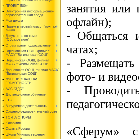
занятия или 
ПРОЕКТ 500+
Электронная информационно-
образовательная среда
офлайн);
Моя школа
Прием в первый класс. Горячая
линия
- Общаться 
Документы по теме
"Образование"
чатах;
Структурное подразделение
Горюновская СОШ, филиал
МАОУ "Бигилинская СОШ"
- Размещать 
Першинская ООШ, филиал
МАОУ "Бигилинская СОШ"
Дроновская ООШ, филиал МАОУ
фото- и виде
"Бигилинская СОШ"
ФУНКЦИОНАЛЬНАЯ
ГРАМОТНОСТЬ
- Проводит
АИС "ЭДО"
Дистанционное обучение
педагогическо
ГТО
Внеурочная деятельность
Охранно-оздоровительный совет
ТОЧКА ОПОРЫ
Юнармия
«Сферум» с
Орлята России
Школа Минпросвещения