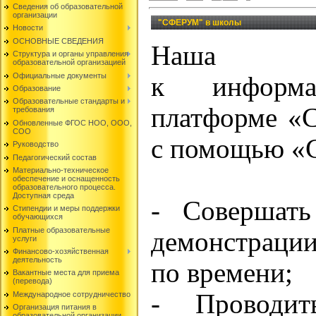
Сведения об образовательной
организации
"СФЕРУМ" в школы
Новости
ОСНОВНЫЕ СВЕДЕНИЯ
Наша шк
Структура и органы управления
образовательной организацией
Официальные документы
к информац
Образование
Образовательные стандарты и
платформе «С
требования
Обновленные ФГОС НОО, ООО,
СОО
с помощью «
Руководство
Педагогический состав
Материально-техническое
обеспечение и оснащенность
образовательного процесса.
Доступная среда
- Совершать
Стипендии и меры поддержки
обучающихся
Платные образовательные
демонстрации
услуги
Финансово-хозяйственная
деятельность
по времени;
Вакантные места для приема
(перевода)
- Проводит
Международное сотрудничество
Организация питания в
образовательной организации