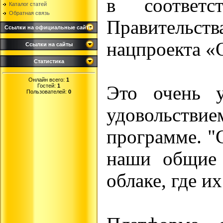
в соответс
Каталог статей
Обратная связь
Правительст
Ссылки на официальные сайты
нацпроекта «
Ссылки на сайты
Статистика
Онлайн всего:
1
Гостей:
1
Это очень 
Пользователей:
0
удовольств
программе. "
наши общие 
облаке, где и