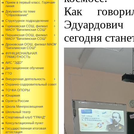
Прием в первый класс. Горячая
линия
Как говори
Документы по теме
"Образование"
Эдуардови
Структурное подразделение
Горюновская СОШ, филиал
МАОУ "Бигилинская СОШ"
сегодня стане
Першинская ООШ, филиал
МАОУ "Бигилинская СОШ"
Дроновская ООШ, филиал МАОУ
"Бигилинская СОШ"
ФУНКЦИОНАЛЬНАЯ
ГРАМОТНОСТЬ
АИС "ЭДО"
Дистанционное обучение
ГТО
Внеурочная деятельность
Охранно-оздоровительный совет
ТОЧКА ОПОРЫ
Юнармия
Орлята России
Школа Минпросвещения
Школьный театр
Спортивный клуб "ГРАНД"
Консультационный пункт
Государственная итоговая
аттестация