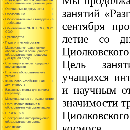
Мы продолжа
образовательной организацией
Официальные документы
занятий «Раз
Образование
Образовательные стандарты и
сентября про
требования
Обновленные ФГОС НОО, ООО,
СОО
летие со д
Руководство
Педагогический состав
Циолковского
Материально-техническое
обеспечение и оснащенность
образовательного процесса.
Доступная среда
Цель занят
Стипендии и меры поддержки
обучающихся
Платные образовательные
учащихся инт
услуги
Финансово-хозяйственная
деятельность
и научным о
Вакантные места для приема
(перевода)
значимости тр
Международное сотрудничество
Организация питания в
образовательной организации
Циолковского
ПРОЕКТ 500+
Электронная информационно-
образовательная среда
космосе.
Моя школа