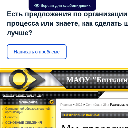
Версия для слабовидящих
Есть предложения по организации
процесса или знаете, как сделать 
лучше?
Написать о проблеме
МАОУ "Бигилин
Главная
|
Регистрация
|
Вход
Меню сайта
Главная
»
2022
»
Сентябрь
»
26
» Разговоры 
Сведения об образовательной
организации
Разговоры о важном
Новости
ОСНОВНЫЕ СВЕДЕНИЯ
Структура и органы управления