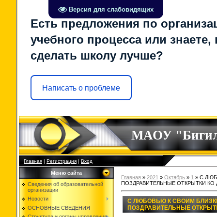
Версия для слабовидящих
Есть предложения по организа
учебного процесса или знаете, 
сделать школу лучше?
Написать о проблеме
МАОУ "Биги
Главная
|
Регистрация
|
Вход
Меню сайта
Главная
»
2021
»
Октябрь
»
1
» С ЛЮ
ПОЗДРАВИТЕЛЬНЫЕ ОТКРЫТКИ КО
Сведения об образовательной
организации
Новости
С ЛЮБОВЬЮ К СВОИМ БЛИЗК
ПОЗДРАВИТЕЛЬНЫЕ ОТКРЫТК
ОСНОВНЫЕ СВЕДЕНИЯ
Структура и органы управления