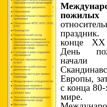
Междуна
образовательной организацией
Официальные документы
Образование
пожилы
Образовательные стандарты и
требования
относит
Обновленные ФГОС НОО, ООО,
СОО
праздник
Руководство
Педагогический состав
конце XX 
Материально-техническое
обеспечение и оснащенность
образовательного процесса.
Доступная среда
День по
Стипендии и меры поддержки
обучающихся
начали 
Платные образовательные
услуги
Скандина
Финансово-хозяйственная
деятельность
Вакантные места для приема
Европы, за
(перевода)
Международное сотрудничество
с конца 80-
Организация питания в
образовательной организации
ПРОЕКТ 500+
мире. О
Электронная информационно-
образовательная среда
Междуна
Моя школа