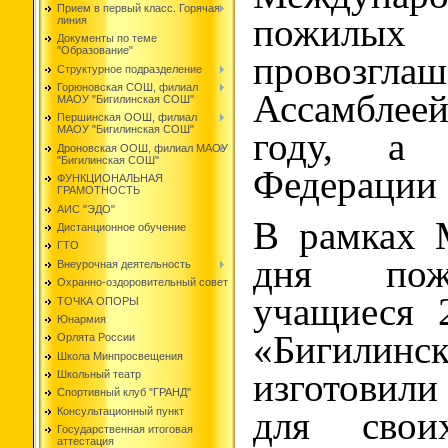
Прием в первый класс. Горячая
пожилых
линия
Документы по теме
"Образование"
провозгла
Структурное подразделение
Горюновская СОШ, филиал
Ассамбле
МАОУ "Бигилинская СОШ"
Першинская ООШ, филиал
МАОУ "Бигилинская СОШ"
году, а 
Дроновская ООШ, филиал МАОУ
"Бигилинская СОШ"
Федерации -
ФУНКЦИОНАЛЬНАЯ
ГРАМОТНОСТЬ
АИС "ЭДО"
В рамках 
Дистанционное обучение
ГТО
дня пож
Внеурочная деятельность
Охранно-оздоровительный совет
учащиеся 
ТОЧКА ОПОРЫ
Юнармия
«Бигили
Орлята России
Школа Минпросвещения
изготовил
Школьный театр
Спортивный клуб "ГРАНД"
Консультационный пункт
для сво
Государственная итоговая
аттестация