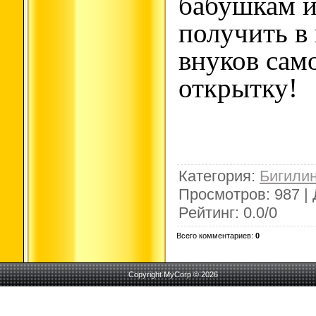
бабушкам 
получить в
внуков сам
открытку!
Категория
:
Бигили
Просмотров
:
987
|
Рейтинг
:
0.0
/
0
Всего комментариев
:
0
Copyright MyCorp © 2026