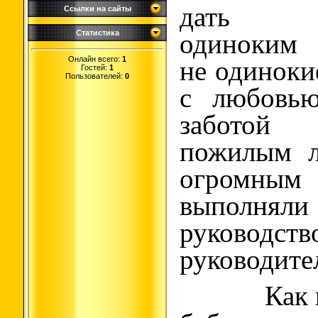
дать по
Ссылки на сайты
Статистика
одиноким 
Онлайн всего:
1
не одиноки
Гостей:
1
Пользователей:
0
с любовью
заботой 
пожилым 
огромны
выпол
руководст
руководите
Как при