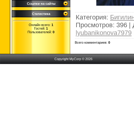
Ссылки на сайты
Статистика
Категория
:
Бигили
Просмотров
:
396
|
Онлайн всего:
1
Гостей:
1
lyubanikonova7979
Пользователей:
0
Всего комментариев
:
0
Copyright MyCorp © 2026