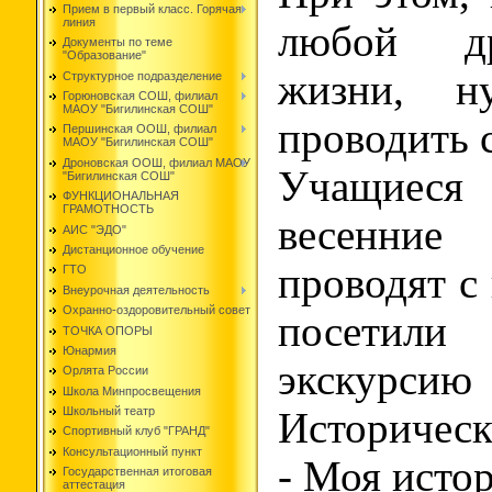
Прием в первый класс. Горячая
линия
любой др
Документы по теме
"Образование"
жизни, ну
Структурное подразделение
Горюновская СОШ, филиал
МАОУ "Бигилинская СОШ"
проводить с
Першинская ООШ, филиал
МАОУ "Бигилинская СОШ"
Дроновская ООШ, филиал МАОУ
Учащиеся
"Бигилинская СОШ"
ФУНКЦИОНАЛЬНАЯ
ГРАМОТНОСТЬ
весенни
АИС "ЭДО"
Дистанционное обучение
проводят с
ГТО
Внеурочная деятельность
Охранно-оздоровительный совет
посетили
ТОЧКА ОПОРЫ
Юнармия
экскур
Орлята России
Школа Минпросвещения
Школьный театр
Историческ
Спортивный клуб "ГРАНД"
Консультационный пункт
- Моя исто
Государственная итоговая
аттестация