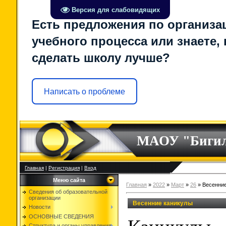
Версия для слабовидящих
Есть предложения по организа
учебного процесса или знаете, 
сделать школу лучше?
Написать о проблеме
МАОУ "Биги
Главная
|
Регистрация
|
Вход
Меню сайта
Главная
»
2022
»
Март
»
26
» Весенние
Сведения об образовательной
организации
Весенние каникулы
Новости
ОСНОВНЫЕ СВЕДЕНИЯ
Структура и органы управления