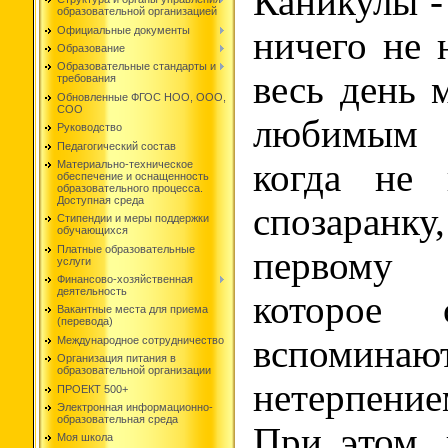
Каникулы - 
образовательной организацией
Официальные документы
ничего не 
Образование
Образовательные стандарты и
весь день 
требования
Обновленные ФГОС НОО, ООО,
СОО
любимым 
Руководство
Педагогический состав
когда не 
Материально-техническое
обеспечение и оснащенность
образовательного процесса.
Доступная среда
спозаранку
Стипендии и меры поддержки
обучающихся
Платные образовательные
первому 
услуги
Финансово-хозяйственная
деятельность
которое 
Вакантные места для приема
(перевода)
вспоминаю
Международное сотрудничество
Организация питания в
образовательной организации
нетерпени
ПРОЕКТ 500+
Электронная информационно-
образовательная среда
При этом, 
Моя школа