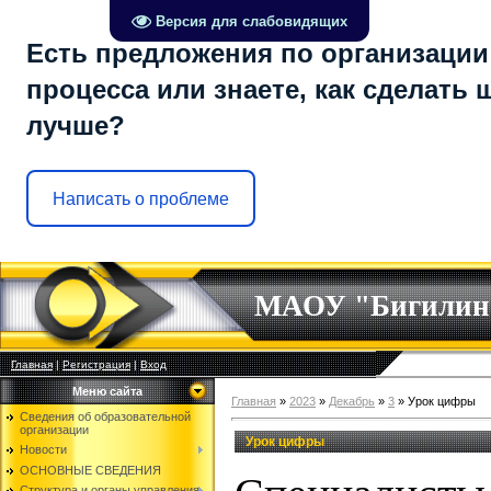
Версия для слабовидящих
Есть предложения по организации
процесса или знаете, как сделать 
лучше?
Написать о проблеме
МАОУ "Бигилин
Главная
|
Регистрация
|
Вход
Меню сайта
Главная
»
2023
»
Декабрь
»
3
» Урок цифры
Сведения об образовательной
организации
Урок цифры
Новости
ОСНОВНЫЕ СВЕДЕНИЯ
Структура и органы управления