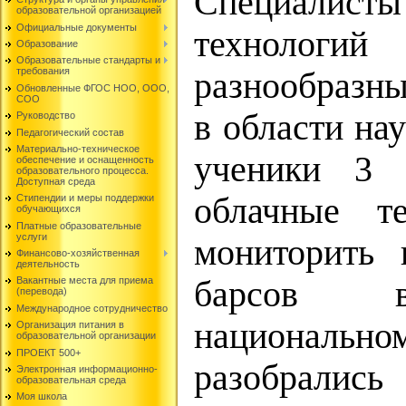
Специалист
образовательной организацией
Официальные документы
технолог
Образование
Образовательные стандарты и
требования
разнообразны
Обновленные ФГОС НОО, ООО,
СОО
в области на
Руководство
Педагогический состав
Материально-техническое
ученики 3 
обеспечение и оснащенность
образовательного процесса.
Доступная среда
облачные т
Стипендии и меры поддержки
обучающихся
Платные образовательные
услуги
мониторить
Финансово-хозяйственная
деятельность
барсов в
Вакантные места для приема
(перевода)
Международное сотрудничество
национальн
Организация питания в
образовательной организации
ПРОЕКТ 500+
разобрали
Электронная информационно-
образовательная среда
Моя школа