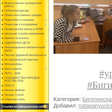
Всероссийские проверочные
работы
Публичный доклад
Приём иностранных граждан
Родителям и ученикам
Педагогам и сотрудникам
Профилактика гриппа и ОРВИ
Школьная Служба примирения
Кабинет психолога
ОДАРЕННЫЕ ДЕТИ
Информационно-библиотечный
центр
Паспорт дорожной безопасности
Из прокурорской практики
Фотоальбомы
Книга памяти
#у
ЛЕТО - 2026
ГОД ЕДИНСТВА НАРОДОВ
РОССИИ 2026
#Биг
ОРКСЭ
Каталог файлов
Каталог статей
Категория
:
Бигилинск
Обратная связь
Добавил
:
natapanyuck
Ссылки на официальные сайты