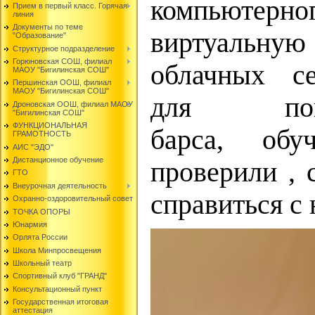
компьютерног
Прием в первый класс. Горячая
линия
Документы по теме
виртуальную
"Образование"
Структурное подразделение
Горюновская СОШ, филиал
облачных с
МАОУ "Бигилинская СОШ"
Першинская ООШ, филиал
МАОУ "Бигилинская СОШ"
для пои
Дроновская ООШ, филиал МАОУ
"Бигилинская СОШ"
ФУНКЦИОНАЛЬНАЯ
барса, обу
ГРАМОТНОСТЬ
АИС "ЭДО"
Дистанционное обучение
проверили , 
ГТО
Внеурочная деятельность
справиться с 
Охранно-оздоровительный совет
ТОЧКА ОПОРЫ
Юнармия
Орлята России
Школа Минпросвещения
Школьный театр
Спортивный клуб "ГРАНД"
Консультационный пункт
Государственная итоговая
аттестация