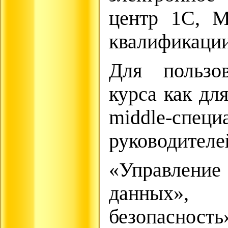
центр 1С, М
квалификации
Для пользо
курса как дл
middle-
руководителе
«Управление
данных»,
безопаснос