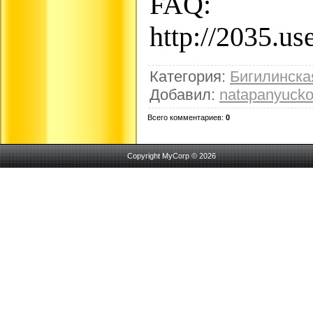
FAQ:
http://2035.u
Категория
:
Бигилинск
Добавил
:
natapanyuck
Всего комментариев
:
0
Copyright MyCorp © 2026