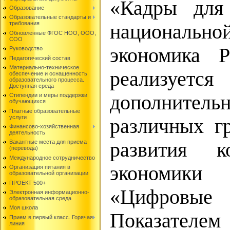
«Кадры для
Образование
Образовательные стандарты и
требования
национально
Обновленные ФГОС НОО, ООО,
СОО
экономика Р
Руководство
Педагогический состав
Материально-техническое
реализу
обеспечение и оснащенность
образовательного процесса.
Доступная среда
дополнитель
Стипендии и меры поддержки
обучающихся
Платные образовательные
услуги
различных г
Финансово-хозяйственная
деятельность
развития к
Вакантные места для приема
(перевода)
Международное сотрудничество
экономик
Организация питания в
образовательной организации
ПРОЕКТ 500+
«Цифров
Электронная информационно-
образовательная среда
Моя школа
Показателем
Прием в первый класс. Горячая
линия