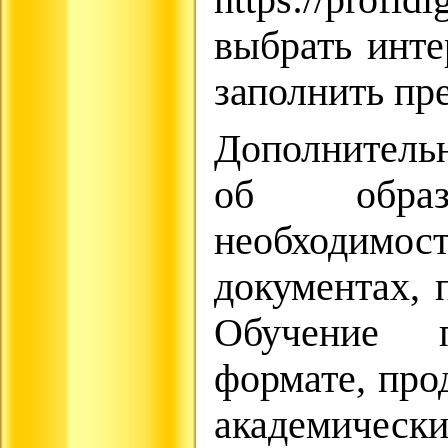
https://profi
выбрать инт
заполнить пр
Дополнительн
об обра
необходим
документах, 
Обучение 
формате, про
академически