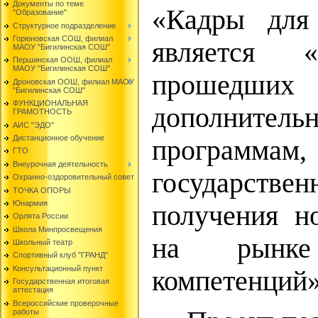
Документы по теме
«Кадры для
"Образование"
Структурное подразделение
Горюновская СОШ, филиал
является «
МАОУ "Бигилинская СОШ"
Першинская ООШ, филиал
МАОУ "Бигилинская СОШ"
прошедш
Дроновская ООШ, филиал МАОУ
"Бигилинская СОШ"
ФУНКЦИОНАЛЬНАЯ
дополнител
ГРАМОТНОСТЬ
АИС "ЭДО"
Дистанционное обучение
программам,
ГТО
Внеурочная деятельность
государств
Охранно-оздоровительный совет
ТОЧКА ОПОРЫ
Юнармия
получения н
Орлята России
Школа Минпросвещения
на рынке
Школьный театр
Спортивный клуб "ГРАНД"
Консультационный пункт
компетенций»
Государственная итоговая
аттестация
Всероссийские проверочные
работы