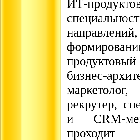
ИТ-продукт
специально
направлений
формиров
продуктовый
бизнес-арх
маркетолог
рекрутер, сп
и CRM-мен
проходит