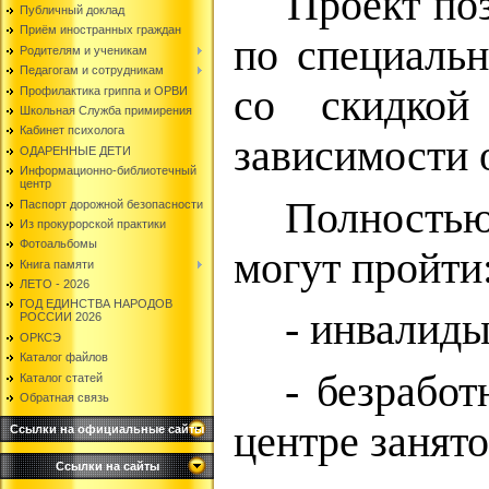
Проект по
Публичный доклад
Приём иностранных граждан
по специальн
Родителям и ученикам
Педагогам и сотрудникам
со скидко
Профилактика гриппа и ОРВИ
Школьная Служба примирения
Кабинет психолога
зависимости о
ОДАРЕННЫЕ ДЕТИ
Информационно-библиотечный
центр
Полность
Паспорт дорожной безопасности
Из прокурорской практики
Фотоальбомы
могут пройти
Книга памяти
ЛЕТО - 2026
ГОД ЕДИНСТВА НАРОДОВ
- инвалиды
РОССИИ 2026
ОРКСЭ
Каталог файлов
- безработ
Каталог статей
Обратная связь
центре занято
Ссылки на официальные сайты
Ссылки на сайты