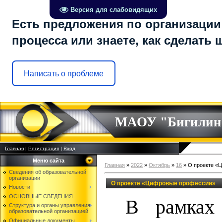
Версия для слабовидящих
Есть предложения по организации
процесса или знаете, как сделать
Написать о проблеме
МАОУ "Бигилин
Главная
|
Регистрация
|
Вход
Меню сайта
Главная
»
2022
»
Октябрь
»
16
» О проекте «
Сведения об образовательной
организации
О проекте «Цифровые профессии»
Новости
ОСНОВНЫЕ СВЕДЕНИЯ
В рамках 
Структура и органы управления
образовательной организацией
Официальные документы