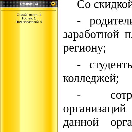
Со скидко
Статистика
Онлайн всего:
1
- родите
Гостей:
1
Пользователей:
0
заработной 
региону;
- студент
колледжей;
- сотр
организаци
данной орг