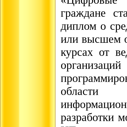
«Цифровые
граждане ст
диплом о ср
или высшем о
курсах от в
организаци
программиро
области 
информацио
разработки 