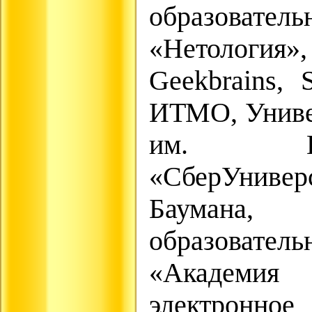
образовател
«Нетология»
Geekbrains, S
ИТМО, Униве
им. Г.
«СберУнивер
Баумана
образовател
«Академия
электронное