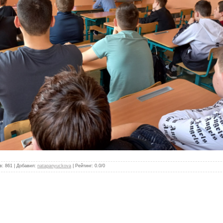
в
:
861
|
Добавил
:
natapanyuckova
|
Рейтинг
:
0.0
/
0