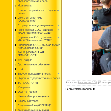
образовательная среда
Моя школа
Прием в первый класс. Горячая
линия
Документы по теме
"Образование"
Структурное подразделение
Горюновская СОШ, филиал
МАОУ "Бигилинская СОШ"
Першинская ООШ, филиал
МАОУ "Бигилинская СОШ"
Дроновская ООШ, филиал МАОУ
"Бигилинская СОШ"
ФУНКЦИОНАЛЬНАЯ
ГРАМОТНОСТЬ
АИС "ЭДО"
Дистанционное обучение
ГТО
Внеурочная деятельность
Охранно-оздоровительный совет
ТОЧКА ОПОРЫ
Категория
:
Бигилинская СОШ
|
Просмотро
Юнармия
Всего комментариев
:
0
Орлята России
Школа Минпросвещения
Школьный театр
Спортивный клуб "ГРАНД"
Консультационный пункт