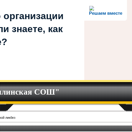
 организации
Решаем вместе
и знаете, как
е?
илинская СОШ"
ой ликбез