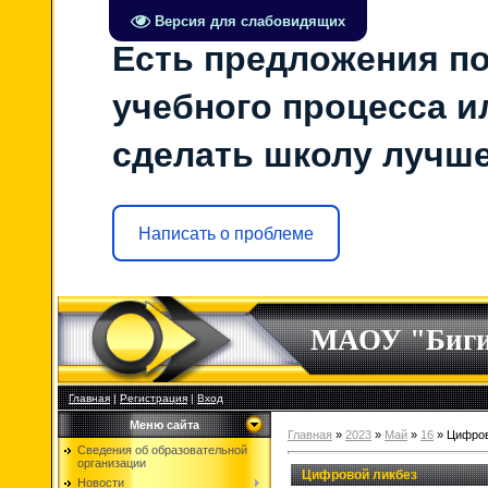
Версия для слабовидящих
Есть предложения по
учебного процесса ил
сделать школу лучш
Написать о проблеме
МАОУ "Биг
Главная
|
Регистрация
|
Вход
Меню сайта
Главная
»
2023
»
Май
»
16
» Цифров
Сведения об образовательной
организации
Цифровой ликбез
Новости