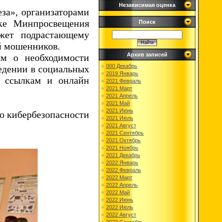
Независимая оценка
за», организаторами
ке Минпросвещения
Поиск
жет подрастающему
ой мошенников.
Архив записей
ам о необходимости
000 Декабрь
едении в социальных
2019 Январь
м ссылкам и онлайн
2021 Февраль
2021 Март
2021 Апрель
2021 Май
2021 Июнь
о кибербезопасности
2021 Июль
2021 Август
2021 Сентябрь
2021 Октябрь
2021 Ноябрь
2021 Декабрь
2022 Январь
2022 Февраль
2022 Март
2022 Апрель
2022 Май
2022 Июнь
2022 Июль
2022 Август