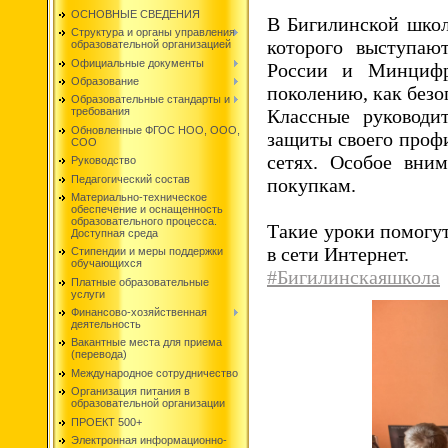
ОСНОВНЫЕ СВЕДЕНИЯ
В Бигилинской школ
Структура и органы управления
которого выступа
образовательной организацией
Официальные документы
России и Минцифр
Образование
поколению, как безо
Образовательные стандарты и
Классные руководи
требования
Обновленные ФГОС НОО, ООО,
защиты своего профи
СОО
сетях. Особое вни
Руководство
Педагогический состав
покупкам.
Материально-техническое
обеспечение и оснащенность
образовательного процесса.
Такие уроки помогут
Доступная среда
в сети Интернет.
Стипендии и меры поддержки
обучающихся
#Бигилинскаяшкола
Платные образовательные
услуги
Финансово-хозяйственная
деятельность
Вакантные места для приема
(перевода)
Международное сотрудничество
Организация питания в
образовательной организации
ПРОЕКТ 500+
Электронная информационно-