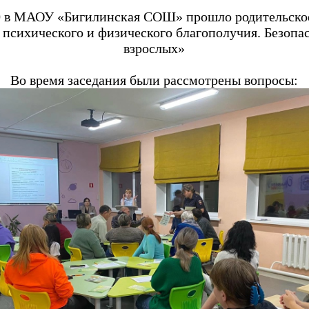
.00 в МАОУ «Бигилинская СОШ» прошло родительское
 психического и физического благополучия. Безопас
взрослых»
Во время заседания были рассмотрены вопросы: