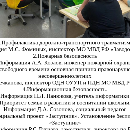
.Профилактика дорожно-транспортного травматизм
ия М.С. Фоминых, инспектор МО МВД РФ «Заводо
2.Пожарная безопасность
Информация А.А. Козлов, инженер пожарной охран
 свободного времени основная причина правонаруш
несовершеннолетних
ечканова, инспектор ОДН ОУУП и ПДН МО МВД Р
4.Информационная безопасность.
Информация Н.Л. Панюкова, учитель информатики
.Приоритет семьи в развитии и воспитании школьни
Информация Д.А. Созонова, социальный педагог
оциальный проект «Заступник». Установление бесп
«Заступник»
нформация Р.С.Дугиева, заместитель директора по 