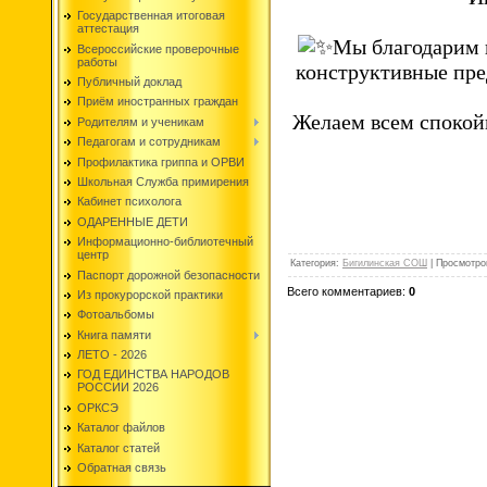
Государственная итоговая
аттестация
Мы благодарим в
Всероссийские проверочные
работы
конструктивные пре
Публичный доклад
Приём иностранных граждан
Желаем всем спокой
Родителям и ученикам
Педагогам и сотрудникам
Профилактика гриппа и ОРВИ
Школьная Служба примирения
Кабинет психолога
ОДАРЕННЫЕ ДЕТИ
Информационно-библиотечный
центр
Категория
:
Бигилинская СОШ
|
Просмотро
Паспорт дорожной безопасности
Всего комментариев
:
0
Из прокурорской практики
Фотоальбомы
Книга памяти
ЛЕТО - 2026
ГОД ЕДИНСТВА НАРОДОВ
РОССИИ 2026
ОРКСЭ
Каталог файлов
Каталог статей
Обратная связь