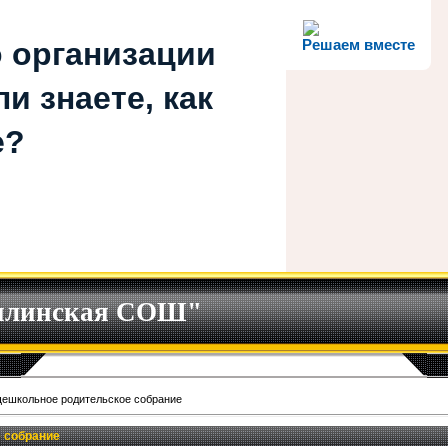
 организации
Решаем вместе
и знаете, как
е?
илинская СОШ"
ешкольное родительское собрание
 собрание