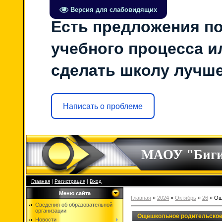
Версия для слабовидящих
Есть предложения по
учебного процесса ил
сделать школу лучш
Написать о проблеме
МАОУ "Биг
Главная
|
Регистрация
|
Вход
Меню сайта
Главная
»
2024
»
Октябрь
»
26
» Ощ
Сведения об образовательной
организации
Ощешкольное родительское
Новости