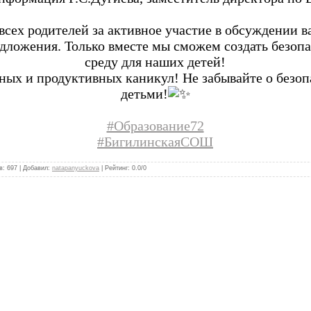
сех родителей за активное участие в обсуждении в
дложения. Только вместе мы сможем создать безо
среду для наших детей!
ных и продуктивных каникул! Не забывайте о безоп
детьми!
#Образование72
#БигилинскаяСОШ
в
:
697
|
Добавил
:
natapanyuckova
|
Рейтинг
:
0.0
/
0