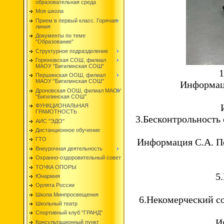
образовательная среда
Моя школа
Прием в первый класс. Горячая
линия
Документы по теме
"Образование"
Структурное подразделение
Горюновская СОШ, филиал
МАОУ "Бигилинская СОШ"
1
Першинская ООШ, филиал
МАОУ "Бигилинская СОШ"
Информац
Дроновская ООШ, филиал МАОУ
"Бигилинская СОШ"
ФУНКЦИОНАЛЬНАЯ
ГРАМОТНОСТЬ
3.Бесконтрольность
АИС "ЭДО"
Дистанционное обучение
ГТО
Информация С.А. П
Внеурочная деятельность
Охранно-оздоровительный совет
ТОЧКА ОПОРЫ
5
Юнармия
Орлята России
Школа Минпросвещения
6.Некомерческий с
Школьный театр
Спортивный клуб "ГРАНД"
И
Консультационный пункт