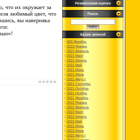
Независимая оценка
, что их окружает за
теля любимый цвет, что
Поиск
вшись, вы наверняка
гог.
вью»!
Архив записей
000 Декабрь
2019 Январь
2021 Февраль
2021 Март
2021 Апрель
2021 Май
2021 Июнь
2021 Июль
2021 Август
2021 Сентябрь
2021 Октябрь
2021 Ноябрь
2021 Декабрь
2022 Январь
2022 Февраль
2022 Март
2022 Апрель
2022 Май
2022 Июнь
2022 Июль
2022 Август