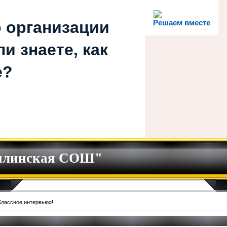
 организации
Решаем вместе
и знаете, как
е?
илинская СОШ"
Классное интервью»!