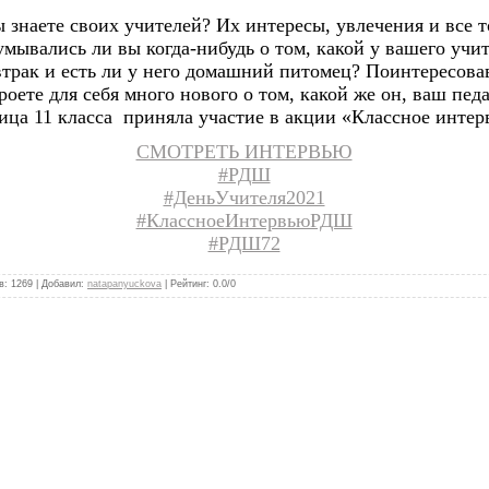
 знаете своих учителей? Их интересы, увлечения и все то
мывались ли вы когда-нибудь о том, какой у вашего учи
втрак и есть ли у него домашний питомец? Поинтересова
роете для себя много нового о том, какой же он, ваш педа
ица 11 класса приняла участие в акции «Классное интер
СМОТРЕТЬ ИНТЕРВЬЮ
#РДШ
#ДеньУчителя2021
#КлассноеИнтервьюРДШ
#РДШ72
в
:
1269
|
Добавил
:
natapanyuckova
|
Рейтинг
:
0.0
/
0