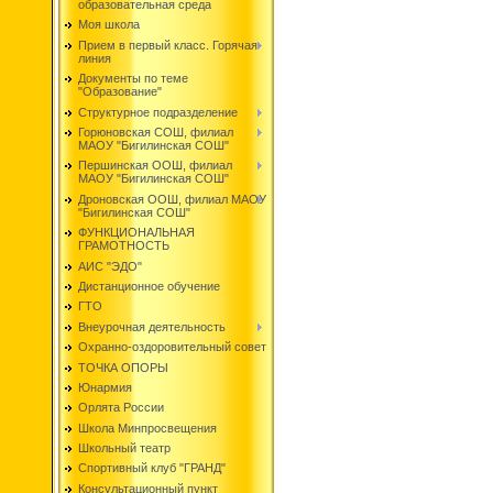
образовательная среда
Моя школа
Прием в первый класс. Горячая
линия
Документы по теме
"Образование"
Структурное подразделение
Горюновская СОШ, филиал
МАОУ "Бигилинская СОШ"
Першинская ООШ, филиал
МАОУ "Бигилинская СОШ"
Дроновская ООШ, филиал МАОУ
"Бигилинская СОШ"
ФУНКЦИОНАЛЬНАЯ
ГРАМОТНОСТЬ
АИС "ЭДО"
Дистанционное обучение
ГТО
Внеурочная деятельность
Охранно-оздоровительный совет
ТОЧКА ОПОРЫ
Юнармия
Орлята России
Школа Минпросвещения
Школьный театр
Спортивный клуб "ГРАНД"
Консультационный пункт