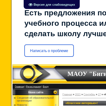
Версия для слабовидящих
Есть предложения по
учебного процесса ил
сделать школу лучш
Написать о проблеме
МАОУ "Биг
Главная
|
Регистрация
|
Вход
Меню сайта
Главная
»
2021
»
Сентябрь
»
27
» «
Сведения об образовательной
организации
«Классное интервью»!
Новости