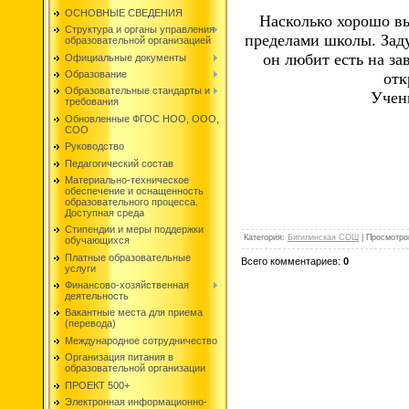
ОСНОВНЫЕ СВЕДЕНИЯ
Насколько хорошо вы
Структура и органы управления
пределами школы. Заду
образовательной организацией
он любит есть на за
Официальные документы
Образование
отк
Образовательные стандарты и
Учен
требования
Обновленные ФГОС НОО, ООО,
СОО
Руководство
Педагогический состав
Материально-техническое
обеспечение и оснащенность
образовательного процесса.
Доступная среда
Стипендии и меры поддержки
Категория
:
Бигилинская СОШ
|
Просмотро
обучающихся
Платные образовательные
Всего комментариев
:
0
услуги
Финансово-хозяйственная
деятельность
Вакантные места для приема
(перевода)
Международное сотрудничество
Организация питания в
образовательной организации
ПРОЕКТ 500+
Электронная информационно-