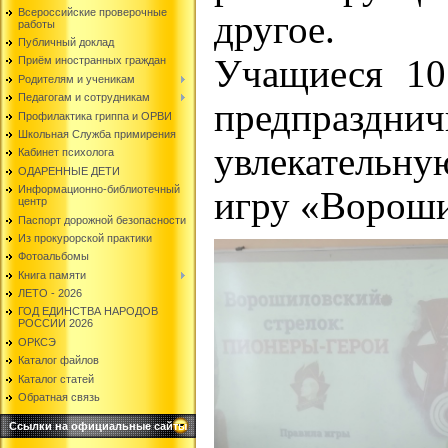
Всероссийские проверочные
другое.
работы
Публичный доклад
Учащиеся 10
Приём иностранных граждан
Родителям и ученикам
Педагогам и сотрудникам
предпраздни
Профилактика гриппа и ОРВИ
Школьная Служба примирения
увлекатель
Кабинет психолога
ОДАРЕННЫЕ ДЕТИ
Информационно-библиотечный
игру «Вороши
центр
Паспорт дорожной безопасности
Из прокурорской практики
Фотоальбомы
Книга памяти
ЛЕТО - 2026
ГОД ЕДИНСТВА НАРОДОВ
РОССИИ 2026
ОРКСЭ
Каталог файлов
Каталог статей
Обратная связь
Ссылки на официальные сайты