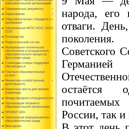
9 Мая — де
образовательной организацией
Официальные документы
народа, его 
Образование
Образовательные стандарты и
отваги. День
требования
Обновленные ФГОС НОО, ООО,
СОО
поколени
Руководство
Педагогический состав
Советского С
Материально-техническое
обеспечение и оснащенность
образовательного процесса.
Доступная среда
Германи
Стипендии и меры поддержки
обучающихся
Платные образовательные
Отечестве
услуги
Финансово-хозяйственная
деятельность
остаётся
Вакантные места для приема
(перевода)
почитаемых
Международное сотрудничество
Организация питания в
образовательной организации
России, так и
ПРОЕКТ 500+
Электронная информационно-
образовательная среда
В этот день 
Моя школа