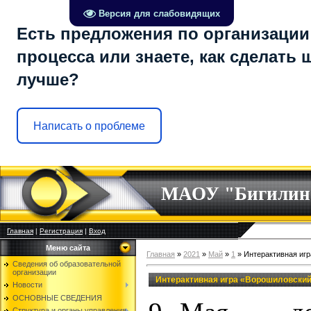
Версия для слабовидящих
Есть предложения по организации
процесса или знаете, как сделать 
лучше?
Написать о проблеме
МАОУ "Бигилин
Главная
|
Регистрация
|
Вход
Меню сайта
Главная
»
2021
»
Май
»
1
» Интерактивная иг
Сведения об образовательной
организации
Интерактивная игра «Ворошиловский
Новости
ОСНОВНЫЕ СВЕДЕНИЯ
Структура и органы управления