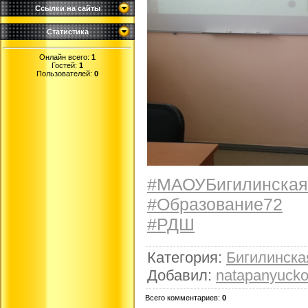
Ссылки на сайты
Статистика
Онлайн всего:
1
Гостей:
1
Пользователей:
0
#МАОУБигилинска
#Образование72
#РДШ
Категория
:
Бигилинск
Добавил
:
natapanyuck
Всего комментариев
:
0