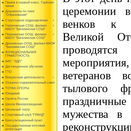
Прием в первый класс. Горячая
линия
церемонии в
Документы по теме
"Образование"
венков к п
Структурное подразделение
Горюновская СОШ, филиал
МАОУ "Бигилинская СОШ"
Великой От
Першинская ООШ, филиал
МАОУ "Бигилинская СОШ"
Дроновская ООШ, филиал МАОУ
проводя
"Бигилинская СОШ"
ФУНКЦИОНАЛЬНАЯ
ГРАМОТНОСТЬ
мероприят
АИС "ЭДО"
Дистанционное обучение
ветеранов 
ГТО
Внеурочная деятельность
Охранно-оздоровительный совет
тылового фр
ТОЧКА ОПОРЫ
Юнармия
праздничны
Орлята России
Школа Минпросвещения
Школьный театр
мужества в 
Спортивный клуб "ГРАНД"
Консультационный пункт
реконструкци
Государственная итоговая
аттестация