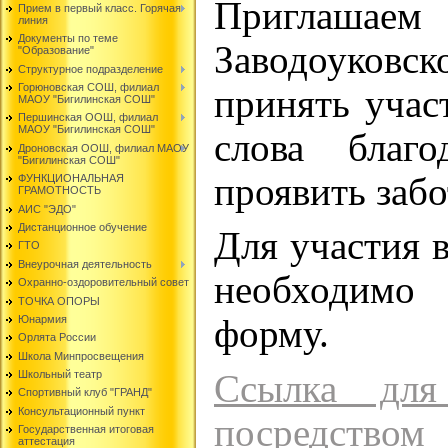
Приглаш
Прием в первый класс. Горячая
линия
Документы по теме
Заводоуковск
"Образование"
Структурное подразделение
Горюновская СОШ, филиал
принять учас
МАОУ "Бигилинская СОШ"
Першинская ООШ, филиал
МАОУ "Бигилинская СОШ"
слова благо
Дроновская ООШ, филиал МАОУ
"Бигилинская СОШ"
проявить забо
ФУНКЦИОНАЛЬНАЯ
ГРАМОТНОСТЬ
АИС "ЭДО"
Дистанционное обучение
Для участия 
ГТО
Внеурочная деятельность
необходимо
Охранно-оздоровительный совет
ТОЧКА ОПОРЫ
Юнармия
форму.
Орлята России
Школа Минпросвещения
Ссылка для
Школьный театр
Спортивный клуб "ГРАНД"
Консультационный пункт
посредством
Государственная итоговая
аттестация