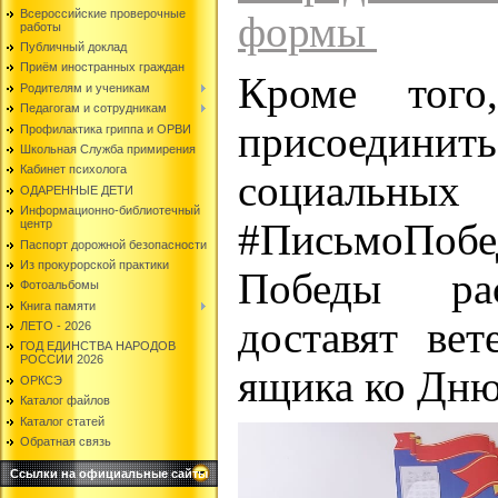
Всероссийские проверочные
формы
работы
Публичный доклад
Приём иностранных граждан
Кроме тог
Родителям и ученикам
Педагогам и сотрудникам
присоединит
Профилактика гриппа и ОРВИ
Школьная Служба примирения
Кабинет психолога
социальных
ОДАРЕННЫЕ ДЕТИ
Информационно-библиотечный
#ПисьмоПо
центр
Паспорт дорожной безопасности
Из прокурорской практики
Победы рас
Фотоальбомы
Книга памяти
доставят вет
ЛЕТО - 2026
ГОД ЕДИНСТВА НАРОДОВ
РОССИИ 2026
ящика ко Дн
ОРКСЭ
Каталог файлов
Каталог статей
Обратная связь
Ссылки на официальные сайты