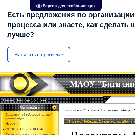
Версия для слабовидящих
Есть предложения по организации
процесса или знаете, как сделать 
лучше?
Написать о проблеме
МАОУ "Бигилин
Главная
|
Регистрация
|
Вход
Меню сайта
Главная
»
2021
»
Май
»
1
» Письмо Победы: С
Сведения об образовательной
организации
Письмо Победы: Скажи «спасибо» л
Новости
ОСНОВНЫЕ СВЕДЕНИЯ
Структура и органы управления