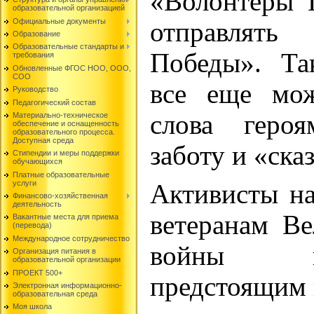
«Волонтеры 
образовательной организацией
Официальные документы
отправлять
Образование
Образовательные стандарты и
Победы». Т
требования
Обновленные ФГОС НОО, ООО,
СОО
все еще мож
Руководство
Педагогический состав
слова геро
Материально-техническое
обеспечение и оснащенность
образовательного процесса.
Доступная среда
заботу и «ска
Стипендии и меры поддержки
обучающихся
Платные образовательные
услуги
Активисты н
Финансово-хозяйственная
деятельность
ветеранам Ве
Вакантные места для приема
(перевода)
Международное сотрудничество
войны п
Организация питания в
образовательной организации
ПРОЕКТ 500+
предстоящим 
Электронная информационно-
образовательная среда
Моя школа