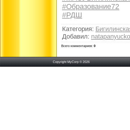
#Образование72
#РДШ
Категория
:
Бигилинск
Добавил
:
natapanyuck
Всего комментариев
:
0
Copyright MyCorp © 2026