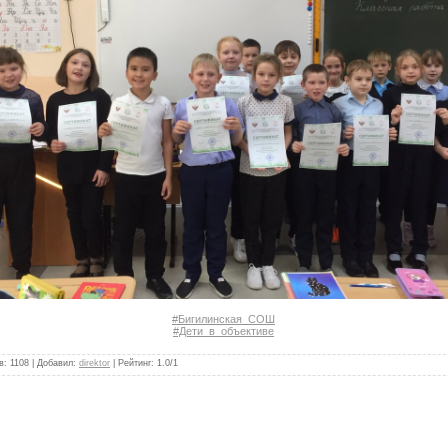
#Бигилинская_СОШ
#Дети_в_объективе
в
:
1108
|
Добавил
:
direktor
|
Рейтинг
:
1.0
/
1