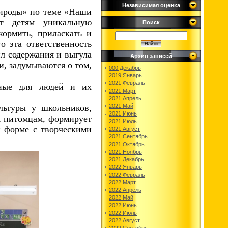
Независимая оценка
рироды» по теме «Наши
ят детям уникальную
Поиск
кормить, приласкать и
о эта ответственность
ил содержания и выгула
Архив записей
и, задумываются о том,
000 Декабрь
2019 Январь
2021 Февраль
сные для людей и их
2021 Март
2021 Апрель
2021 Май
льтуры у школьников,
2021 Июнь
м питомцам, формирует
2021 Июль
й форме с творческими
2021 Август
2021 Сентябрь
2021 Октябрь
2021 Ноябрь
2021 Декабрь
2022 Январь
2022 Февраль
2022 Март
2022 Апрель
2022 Май
2022 Июнь
2022 Июль
2022 Август