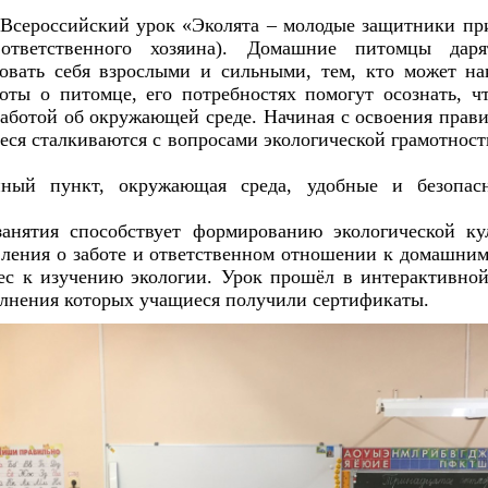
 Всероссийский урок «Эколята – молодые защитники п
ответственного хозяина). Домашние питомцы дар
овать себя взрослыми и сильными, тем, кто может на
оты о питомце, его потребностях помогут осознать, чт
заботой об окружающей среде. Начиная с освоения прав
еся сталкиваются с вопросами экологической грамотност
нный пункт, окружающая среда, удобные и безопа
занятия способствует формированию экологической ку
вления о заботе и ответственном отношении к домашни
ес к изучению экологии. Урок прошёл в интерактивно
олнения которых учащиеся получили сертификаты.