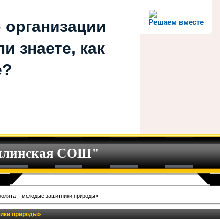
 организации
Решаем вместе
и знаете, как
е?
илинская СОШ"
колята – молодые защитники природы»
ники природы»