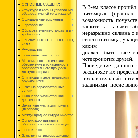
ОСНОВНЫЕ СВЕДЕНИЯ
В 3-ем классе прошёл
Структура и органы управления
питомцы» (правила 
образовательной организацией
возможность почувств
Официальные документы
Образование
защитить. Навыки заб
Образовательные стандарты и
неразрывно связана с 
требования
своего питомца, учащи
Обновленные ФГОС НОО, ООО,
СОО
каким
Руководство
должен быть населе
Педагогический состав
четвероногих друзей.
Материально-техническое
Проведение данного 
обеспечение и оснащенность
образовательного процесса.
расширяет их предста
Доступная среда
познавательный интер
Стипендии и меры поддержки
обучающихся
заданиями, после вып
Платные образовательные
услуги
Финансово-хозяйственная
деятельность
Вакантные места для приема
(перевода)
Международное сотрудничество
Организация питания в
образовательной организации
ПРОЕКТ 500+
Электронная информационно-