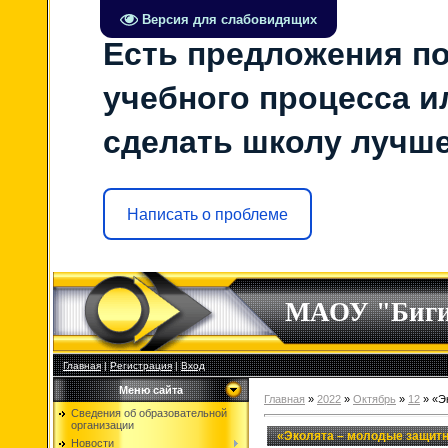
Версия для слабовидящих
Есть предложения по
учебного процесса ил
сделать школу лучш
Написать о проблеме
МАОУ "Биг
Главная
|
Регистрация
|
Вход
Меню сайта
Главная
»
2022
»
Октябрь
»
12
» «Э
Сведения об образовательной
организации
«Эколята – молодые защит
Новости