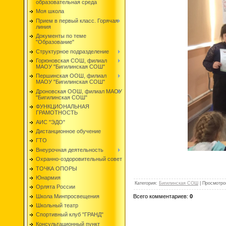
образовательная среда
Моя школа
Прием в первый класс. Горячая
линия
Документы по теме
"Образование"
Структурное подразделение
Горюновская СОШ, филиал
МАОУ "Бигилинская СОШ"
Першинская ООШ, филиал
МАОУ "Бигилинская СОШ"
Дроновская ООШ, филиал МАОУ
"Бигилинская СОШ"
ФУНКЦИОНАЛЬНАЯ
ГРАМОТНОСТЬ
АИС "ЭДО"
Дистанционное обучение
ГТО
Внеурочная деятельность
Охранно-оздоровительный совет
ТОЧКА ОПОРЫ
Юнармия
Категория
:
Бигилинская СОШ
|
Просмотро
Орлята России
Всего комментариев
:
0
Школа Минпросвещения
Школьный театр
Спортивный клуб "ГРАНД"
Консультационный пункт