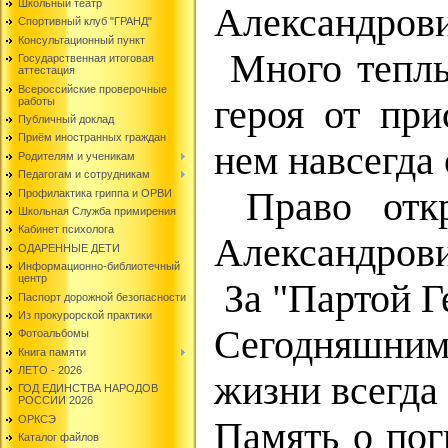
Школьный театр
Александрови
Спортивный клуб "ГРАНД"
Консультационный пункт
Много теплы
Государственная итоговая
аттестация
Всероссийские проверочные
героя от пр
работы
Публичный доклад
Приём иностранных граждан
нем навсегда 
Родителям и ученикам
Педагогам и сотрудникам
Право откр
Профилактика гриппа и ОРВИ
Школьная Служба примирения
Кабинет психолога
Александрови
ОДАРЕННЫЕ ДЕТИ
Информационно-библиотечный
центр
За "Партой Г
Паспорт дорожной безопасности
Из прокурорской практики
Сегодняшним
Фотоальбомы
Книга памяти
ЛЕТО - 2026
жизни всегда 
ГОД ЕДИНСТВА НАРОДОВ
РОССИИ 2026
ОРКСЭ
Память о пог
Каталог файлов