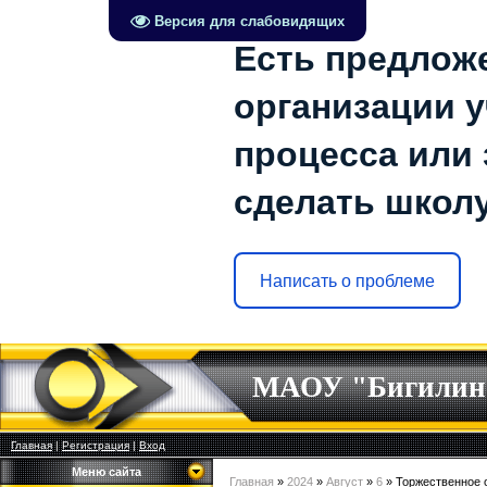
Версия для слабовидящих
Есть предлож
организации 
процесса или 
сделать школ
Написать о проблеме
МАОУ "Бигилин
Главная
|
Регистрация
|
Вход
Меню сайта
Главная
»
2024
»
Август
»
6
» Торжественное 