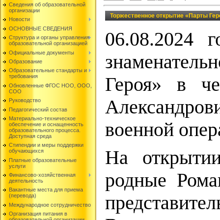
Сведения об образовательной
организации
Торжественное открытие «Парты Гер
Новости
ОСНОВНЫЕ СВЕДЕНИЯ
06.08.2024
Структура и органы управления
образовательной организацией
Официальные документы
знаменатель
Образование
Образовательные стандарты и
требования
Героя» в че
Обновленные ФГОС НОО, ООО,
СОО
Александров
Руководство
Педагогический состав
Материально-техническое
военной опер
обеспечение и оснащенность
образовательного процесса.
Доступная среда
Стипендии и меры поддержки
На открытии
обучающихся
Платные образовательные
услуги
родные Рома
Финансово-хозяйственная
деятельность
Вакантные места для приема
представит
(перевода)
Международное сотрудничество
Организация питания в
образовательной организации