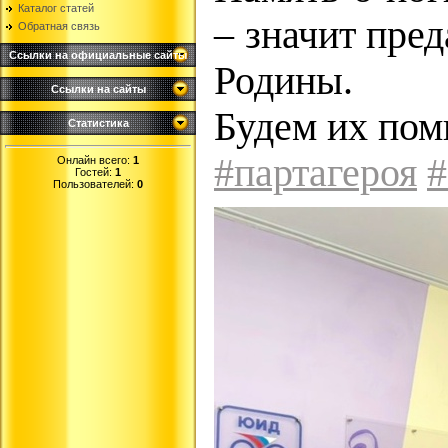
Каталог статей
– значит пред
Обратная связь
Ссылки на официальные сайты
Родины.
Ссылки на сайты
Будем их пом
Статистика
#партагероя
#
Онлайн всего:
1
Гостей:
1
Пользователей:
0