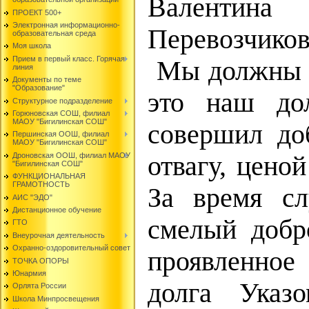
Валентина
ПРОЕКТ 500+
Электронная информационно-
Перевозчиков
образовательная среда
Моя школа
Прием в первый класс. Горячая
Мы должны бе
линия
Документы по теме
"Образование"
это наш дол
Структурное подразделение
Горюновская СОШ, филиал
МАОУ "Бигилинская СОШ"
совершил до
Першинская ООШ, филиал
МАОУ "Бигилинская СОШ"
Дроновская ООШ, филиал МАОУ
отвагу, цено
"Бигилинская СОШ"
ФУНКЦИОНАЛЬНАЯ
ГРАМОТНОСТЬ
За время сл
АИС "ЭДО"
Дистанционное обучение
смелый добр
ГТО
Внеурочная деятельность
Охранно-оздоровительный совет
проявленное
ТОЧКА ОПОРЫ
Юнармия
долга Указ
Орлята России
Школа Минпросвещения