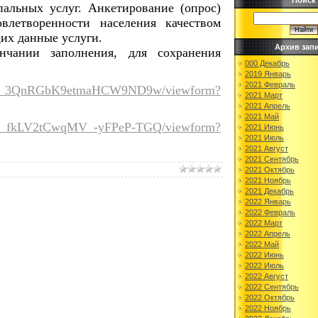
Поиск
альных услуг. Анкетирование (опрос)
влетворенности населения качеством
их данные услуги.
Архив зап
нчании заполнения, для сохранения
000 Декабрь
2019 Январь
2021 Февраль
voy_3QnRGbK9etmaHCW9ND9w/viewform?
2021 Март
2021 Апрель
2021 Май
e9_fkLV2tCwqMV_-yFPeP-TGQ/viewform?
2021 Июнь
2021 Июль
2021 Август
2021 Сентябрь
2021 Октябрь
2021 Ноябрь
2021 Декабрь
2022 Январь
2022 Февраль
2022 Март
2022 Апрель
2022 Май
2022 Июнь
2022 Июль
2022 Август
2022 Сентябрь
2022 Октябрь
2022 Ноябрь