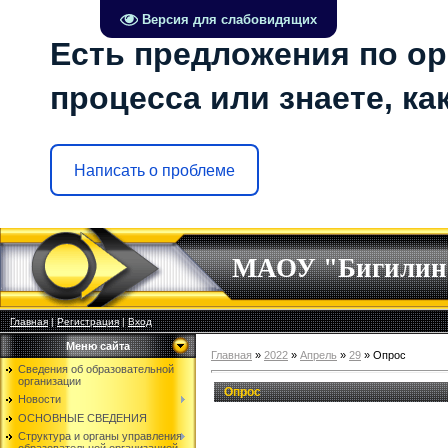
Версия для слабовидящих
Есть предложения по ор
процесса или знаете, к
Написать о проблеме
МАОУ "Бигилин
Главная
|
Регистрация
|
Вход
Меню сайта
Главная
»
2022
»
Апрель
»
29
» Опрос
Сведения об образовательной
организации
Опрос
Новости
ОСНОВНЫЕ СВЕДЕНИЯ
Структура и органы управления