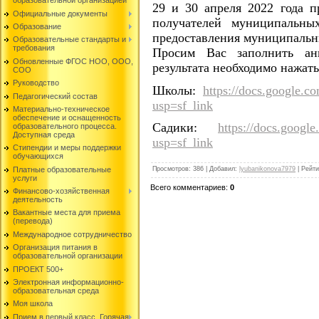
образовательной организацией
29 и 30 апреля 2022 года 
Официальные документы
получателей муниципальны
Образование
предоставления муниципальны
Образовательные стандарты и
требования
Просим Вас заполнить анк
Обновленные ФГОС НОО, ООО,
результата необходимо нажат
СОО
Руководство
Школы:
https://docs.goog
Педагогический состав
usp=sf_link
Материально-техническое
обеспечение и оснащенность
Садики:
https://docs.go
образовательного процесса.
Доступная среда
usp=sf_link
Стипендии и меры поддержки
обучающихся
Просмотров
:
386
|
Добавил
:
lyubanikonova7979
|
Рейти
Платные образовательные
услуги
Всего комментариев
:
0
Финансово-хозяйственная
деятельность
Вакантные места для приема
(перевода)
Международное сотрудничество
Организация питания в
образовательной организации
ПРОЕКТ 500+
Электронная информационно-
образовательная среда
Моя школа
Прием в первый класс. Горячая