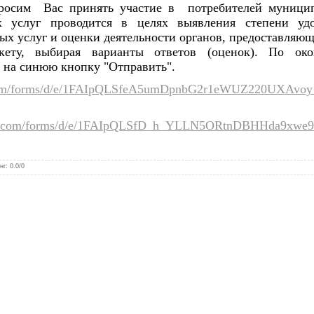
просим Вас принять участие в потребителей муницип
х услуг проводится в целях выявления степени удо
х услуг и оценки деятельности органов, предоставляющ
ету, выбирая варианты ответов (оценок). По око
ь на синюю кнопку "Отправить".
le.com/forms/d/e/1FAIpQLSfeA5umDpnbG2r1eWUZ220UXA
ogle.com/forms/d/e/1FAIpQLSfD_h_YLLN5ORtnDBHHda9xw
нг
:
0.0
/
0