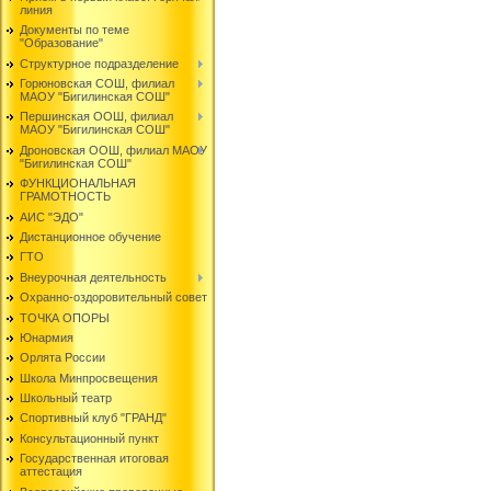
линия
Документы по теме
"Образование"
Структурное подразделение
Горюновская СОШ, филиал
МАОУ "Бигилинская СОШ"
Першинская ООШ, филиал
МАОУ "Бигилинская СОШ"
Дроновская ООШ, филиал МАОУ
"Бигилинская СОШ"
ФУНКЦИОНАЛЬНАЯ
ГРАМОТНОСТЬ
АИС "ЭДО"
Дистанционное обучение
ГТО
Внеурочная деятельность
Охранно-оздоровительный совет
ТОЧКА ОПОРЫ
Юнармия
Орлята России
Школа Минпросвещения
Школьный театр
Спортивный клуб "ГРАНД"
Консультационный пункт
Государственная итоговая
аттестация