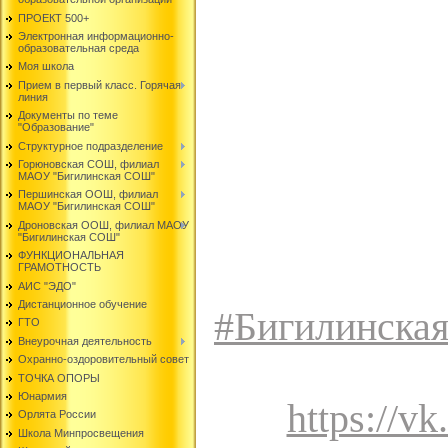
ПРОЕКТ 500+
Электронная информационно-
образовательная среда
Моя школа
Прием в первый класс. Горячая
линия
Документы по теме
"Образование"
Структурное подразделение
Горюновская СОШ, филиал
МАОУ "Бигилинская СОШ"
Першинская ООШ, филиал
МАОУ "Бигилинская СОШ"
Дроновская ООШ, филиал МАОУ
"Бигилинская СОШ"
ФУНКЦИОНАЛЬНАЯ
ГРАМОТНОСТЬ
АИС "ЭДО"
Дистанционное обучение
#Бигилинска
ГТО
Внеурочная деятельность
Охранно-оздоровительный совет
ТОЧКА ОПОРЫ
Юнармия
https://
Орлята России
Школа Минпросвещения