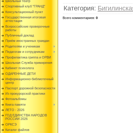
Школьный театр
Категория
:
Бигилинск
Спортивный клуб "ГРАНД"
Консультационный пункт
Государственная итоговая
Всего комментариев
:
0
аттестация
Всероссийские проверочные
работы
Публичный доклад
Приём иностранных граждан
Родителям и ученикам
Педагогам и сотрудникам
Профилактика гриппа и ОРВИ
Школьная Служба примирения
Кабинет психолога
ОДАРЕННЫЕ ДЕТИ
Информационно-библиотечный
центр
Паспорт дорожной безопасности
Из прокурорской практики
Фотоальбомы
Книга памяти
ЛЕТО - 2026
ГОД ЕДИНСТВА НАРОДОВ
РОССИИ 2026
ОРКСЭ
Каталог файлов