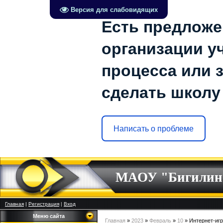
Версия для слабовидящих
Есть предложе
организации у
процесса или з
сделать школу
Написать о проблеме
МАОУ "Бигилин
Главная
|
Регистрация
|
Вход
Меню сайта
Главная
»
2023
»
Февраль
»
10
» Интернет-игр