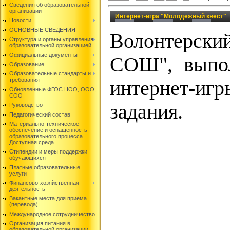
Сведения об образовательной
организации
Интернет-игра "Молодежный квест"
Новости
ОСНОВНЫЕ СВЕДЕНИЯ
Волонтерски
Структура и органы управления
образовательной организацией
Официальные документы
СОШ", выпол
Образование
Образовательные стандарты и
требования
интернет-и
Обновленные ФГОС НОО, ООО,
СОО
задания.
Руководство
Педагогический состав
Материально-техническое
обеспечение и оснащенность
образовательного процесса.
Доступная среда
Стипендии и меры поддержки
обучающихся
Платные образовательные
услуги
Финансово-хозяйственная
деятельность
Вакантные места для приема
(перевода)
Международное сотрудничество
Организация питания в
образовательной организации