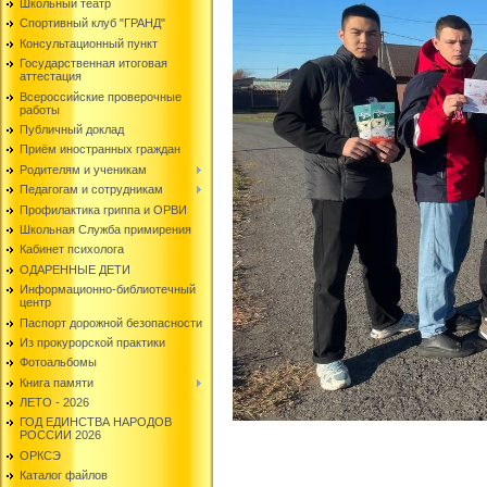
Школьный театр
Спортивный клуб "ГРАНД"
Консультационный пункт
Государственная итоговая
аттестация
Всероссийские проверочные
работы
Публичный доклад
Приём иностранных граждан
Родителям и ученикам
Педагогам и сотрудникам
Профилактика гриппа и ОРВИ
Школьная Служба примирения
Кабинет психолога
ОДАРЕННЫЕ ДЕТИ
Информационно-библиотечный
центр
Паспорт дорожной безопасности
Из прокурорской практики
Фотоальбомы
Книга памяти
ЛЕТО - 2026
ГОД ЕДИНСТВА НАРОДОВ
РОССИИ 2026
ОРКСЭ
Каталог файлов