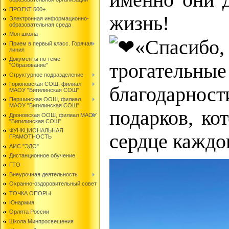
именно они 
ПРОЕКТ 500+
жизнь!
Электронная информационно-
образовательная среда
Моя школа
«Спаси
Прием в первый класс. Горячая
линия
Документы по теме
трогательн
"Образование"
Структурное подразделение
Горюновская СОШ, филиал
благодарно
МАОУ "Бигилинская СОШ"
Першинская ООШ, филиал
МАОУ "Бигилинская СОШ"
подарков, ко
Дроновская ООШ, филиал МАОУ
"Бигилинская СОШ"
ФУНКЦИОНАЛЬНАЯ
сердце каждо
ГРАМОТНОСТЬ
АИС "ЭДО"
Дистанционное обучение
ГТО
Внеурочная деятельность
Охранно-оздоровительный совет
ТОЧКА ОПОРЫ
Юнармия
Орлята России
Школа Минпросвещения