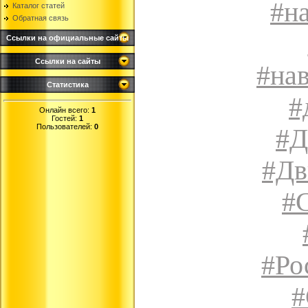
#н
Каталог статей
Обратная связь
Ссылки на официальные сайты
Ссылки на сайты
#на
Статистика
#
Онлайн всего:
1
Гостей:
1
Пользователей:
0
#Д
#Дв
#
#Ро
#