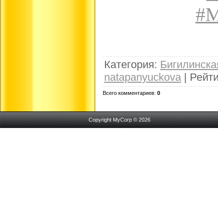
#М
Категория
:
Бигилинск
natapanyuckova
|
Рейти
Всего комментариев
:
0
Copyright MyCorp © 2026