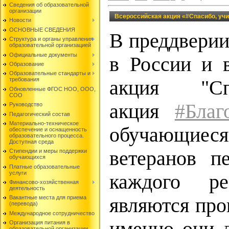
Сведения об образовательной
организации
Всероссийская акция «#Спасибо, уч
Новости
ОСНОВНЫЕ СВЕДЕНИЯ
В преддверии
Структура и органы управления
образовательной организацией
Официальные документы
в России и 
Образование
Образовательные стандарты и
требования
акция "Сп
Обновленные ФГОС НОО, ООО,
СОО
акция
#Благ
Руководство
Педагогический состав
Материально-техническое
обучающиеся
обеспечение и оснащенность
образовательного процесса.
Доступная среда
ветеранов пе
Стипендии и меры поддержки
обучающихся
Платные образовательные
услуги
каждого ре
Финансово-хозяйственная
деятельность
являются про
Вакантные места для приема
(перевода)
Международное сотрудничество
Организация питания в
образовательной организации