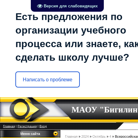
Версия для слабовидящих
Есть предложения по
организации учебного
процесса или знаете, ка
сделать школу лучше?
Написать о проблеме
МАОУ "Бигилин
Главная
|
Регистрация
|
Вход
Меню сайта
Главная
»
2024
»
Октябрь
»
4
» Всероссийская