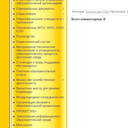
образовательной организацией
Официальные документы
Категория
:
Бигилинская СОШ
|
Просмотров
:
Образование
Образовательные стандарты и
Всего комментариев
:
0
требования
Обновленные ФГОС НОО, ООО,
СОО
Руководство
Педагогический состав
Материально-техническое
обеспечение и оснащенность
образовательного процесса.
Доступная среда
Стипендии и меры поддержки
обучающихся
Платные образовательные
услуги
Финансово-хозяйственная
деятельность
Вакантные места для приема
(перевода)
Международное сотрудничество
Организация питания в
образовательной организации
ПРОЕКТ 500+
Электронная информационно-
образовательная среда
Моя школа