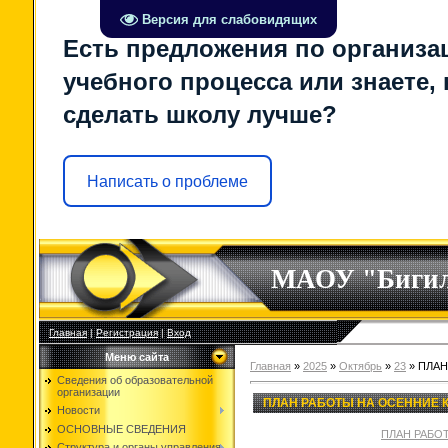
Версия для слабовидящих
Есть предложения по организа
учебного процесса или знаете, 
сделать школу лучше?
Написать о проблеме
МАОУ "Биги
Главная
|
Регистрация
|
Вход
Меню сайта
Главная
»
2025
»
Октябрь
»
23
» ПЛАН
Сведения об образовательной
организации
ПЛАН РАБОТЫ НА ОСЕННИЕ 
Новости
ОСНОВНЫЕ СВЕДЕНИЯ
ПЛАН РАБО
Структура и органы управления