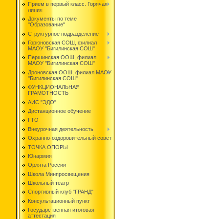
Прием в первый класс. Горячая
линия
Документы по теме
"Образование"
Структурное подразделение
Горюновская СОШ, филиал
МАОУ "Бигилинская СОШ"
Першинская ООШ, филиал
МАОУ "Бигилинская СОШ"
Дроновская ООШ, филиал МАОУ
"Бигилинская СОШ"
ФУНКЦИОНАЛЬНАЯ
ГРАМОТНОСТЬ
АИС "ЭДО"
Дистанционное обучение
ГТО
Внеурочная деятельность
Охранно-оздоровительный совет
ТОЧКА ОПОРЫ
Юнармия
Орлята России
Школа Минпросвещения
Школьный театр
Спортивный клуб "ГРАНД"
Консультационный пункт
Государственная итоговая
аттестация