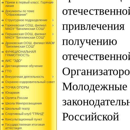
Прием в первый класс. Горячая
линия
отечествен
Документы по теме
"Образование"
Структурное подразделение
привлече
Горюновская СОШ, филиал
МАОУ "Бигилинская СОШ"
Першинская ООШ, филиал
получен
МАОУ "Бигилинская СОШ"
Дроновская ООШ, филиал МАОУ
"Бигилинская СОШ"
ФУНКЦИОНАЛЬНАЯ
отечеств
ГРАМОТНОСТЬ
АИС "ЭДО"
Дистанционное обучение
Организатор
ГТО
Внеурочная деятельность
Охранно-оздоровительный совет
Молодежны
ТОЧКА ОПОРЫ
Юнармия
законодател
Орлята России
Школа Минпросвещения
Школьный театр
Российской
Спортивный клуб "ГРАНД"
Консультационный пункт
Государственная итоговая
аттестация