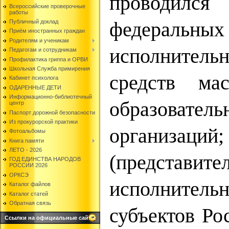
проводилс
Всероссийские проверочные
работы
Публичный доклад
федеральных
Приём иностранных граждан
Родителям и ученикам
исполнитель
Педагогам и сотрудникам
Профилактика гриппа и ОРВИ
Школьная Служба примирения
средств ма
Кабинет психолога
ОДАРЕННЫЕ ДЕТИ
Информационно-библиотечный
образовател
центр
Паспорт дорожной безопасности
Из прокурорской практики
организаци
Фотоальбомы
Книга памяти
ЛЕТО - 2026
(предст
ГОД ЕДИНСТВА НАРОДОВ
РОССИИ 2026
ОРКСЭ
исполнитель
Каталог файлов
Каталог статей
Обратная связь
субъектов Ро
Ссылки на официальные сайты