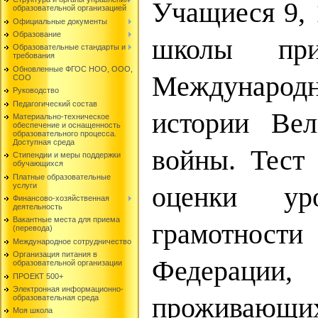
Учащиеся 9, 
образовательной организацией
Официальные документы
Образование
школы пр
Образовательные стандарты и
требования
Обновленные ФГОС НОО, ООО,
Международ
СОО
Руководство
Педагогический состав
истории Вел
Материально-техническое
обеспечение и оснащенность
образовательного процесса.
Доступная среда
войны. Тест
Стипендии и меры поддержки
обучающихся
Платные образовательные
услуги
оценки уро
Финансово-хозяйственная
деятельность
Вакантные места для приема
грамотности
(перевода)
Международное сотрудничество
Организация питания в
Федерации, 
образовательной организации
ПРОЕКТ 500+
Электронная информационно-
проживающи
образовательная среда
Моя школа