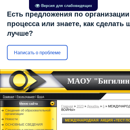
Версия для слабовидящих
Есть предложения по организации
процесса или знаете, как сделать 
лучше?
Написать о проблеме
МАОУ "Бигилин
Главная
|
Регистрация
|
Вход
Меню сайта
Главная
»
2023
»
Декабрь
»
6
» МЕЖДУНАРОД
ВОЙНЫ»
Сведения об образовательной
организации
Новости
МЕЖДУНАРОДНАЯ АКЦИЯ «ТЕСТ П
ОСНОВНЫЕ СВЕДЕНИЯ
Структура и органы управления