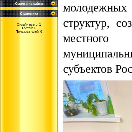
молодежны
Ссылки на сайты
Статистика
структур, со
Онлайн всего:
1
Гостей:
1
Пользователей:
0
местного
муниципал
субъектов Ро