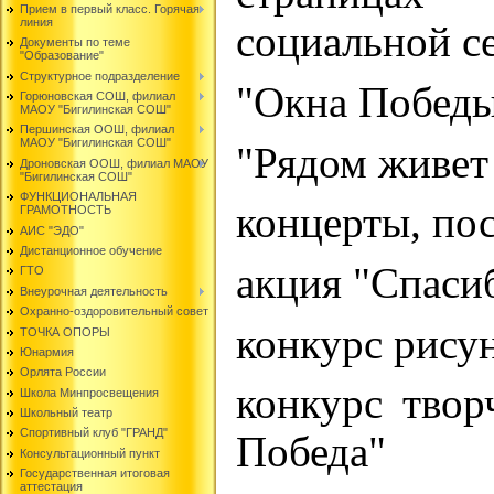
Прием в первый класс. Горячая
линия
социальной се
Документы по теме
"Образование"
Структурное подразделение
"Окна Побед
Горюновская СОШ, филиал
МАОУ "Бигилинская СОШ"
Першинская ООШ, филиал
МАОУ "Бигилинская СОШ"
"Рядом живет
Дроновская ООШ, филиал МАОУ
"Бигилинская СОШ"
ФУНКЦИОНАЛЬНАЯ
концерты, по
ГРАМОТНОСТЬ
АИС "ЭДО"
Дистанционное обучение
акция "Спаси
ГТО
Внеурочная деятельность
Охранно-оздоровительный совет
конкурс рису
ТОЧКА ОПОРЫ
Юнармия
Орлята России
конкурс твор
Школа Минпросвещения
Школьный театр
Спортивный клуб "ГРАНД"
Победа"
Консультационный пункт
Государственная итоговая
аттестация