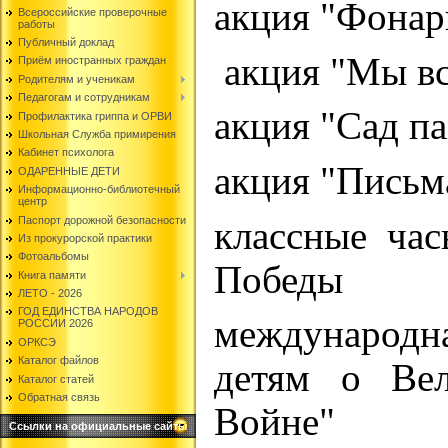
акция "Фонар
Всероссийские проверочные
работы
Публичный доклад
акция "Мы вс
Приём иностранных граждан
Родителям и ученикам
Педагогам и сотрудникам
акция "Сад п
Профилактика гриппа и ОРВИ
Школьная Служба примирения
Кабинет психолога
акция "Письм
ОДАРЕННЫЕ ДЕТИ
Информационно-библиотечный
центр
Паспорт дорожной безопасности
классные ча
Из прокурорской практики
Фотоальбомы
Победы
Книга памяти
ЛЕТО - 2026
ГОД ЕДИНСТВА НАРОДОВ
международ
РОССИИ 2026
ОРКСЭ
Каталог файлов
детям о Вел
Каталог статей
Обратная связь
Войне"
Ссылки на официальные сайты