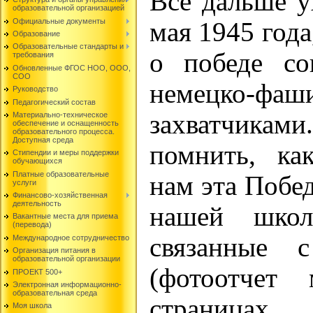
Все дальше у
образовательной организацией
Официальные документы
мая 1945 года
Образование
Образовательные стандарты и
о победе со
требования
Обновленные ФГОС НОО, ООО,
СОО
немецко-фаш
Руководство
Педагогический состав
захватчика
Материально-техническое
обеспечение и оснащенность
образовательного процесса.
Доступная среда
помнить, ка
Стипендии и меры поддержки
обучающихся
Платные образовательные
нам эта Побед
услуги
Финансово-хозяйственная
деятельность
нашей школ
Вакантные места для приема
(перевода)
связанные 
Международное сотрудничество
Организация питания в
образовательной организации
(фотоотчет
ПРОЕКТ 500+
Электронная информационно-
образовательная среда
страница
Моя школа