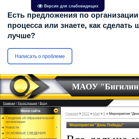
Версия для слабовидящих
Есть предложения по организации
процесса или знаете, как сделать 
лучше?
Написать о проблеме
МАОУ "Бигилин
Главная
|
Регистрация
|
Вход
Меню сайта
Главная
»
2022
»
Май
»
8
» Мероприятия "Ден
Сведения об образовательной
организации
Мероприятия "День Победы"
Новости
ОСНОВНЫЕ СВЕДЕНИЯ
Структура и органы управления