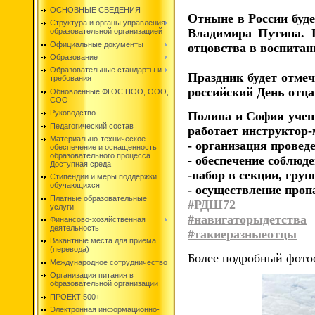
ОСНОВНЫЕ СВЕДЕНИЯ
Отныне в России буд
Структура и органы управления
Владимира Путина. 
образовательной организацией
Официальные документы
отцовства в воспитан
Образование
Образовательные стандарты и
Праздник будет отмеч
требования
российский День отца
Обновленные ФГОС НОО, ООО,
СОО
Руководство
Полина и София учен
Педагогический состав
работает инструктор
Материально-техническое
- организация провед
обеспечение и оснащенность
образовательного процесса.
- обеспечение соблюд
Доступная среда
-набор в секции, гру
Стипендии и меры поддержки
обучающихся
- осуществление проп
Платные образовательные
#РДШ72
услуги
#навигаторыдетства
Финансово-хозяйственная
деятельность
#такиеразныеотцы
Вакантные места для приема
(перевода)
Более подробный фото
Международное сотрудничество
Организация питания в
образовательной организации
ПРОЕКТ 500+
Электронная информационно-