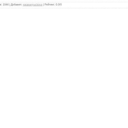
в
:
1044
|
Добавил
:
natapanyuckova
|
Рейтинг
:
0.0
/
0