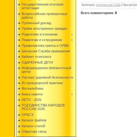
Государственная итоговая
Категория
:
Бигилинская СОШ
|
Просмотро
аттестация
Всего комментариев
:
0
Всероссийские проверочные
работы
Публичный доклад
Приём иностранных граждан
Родителям и ученикам
Педагогам и сотрудникам
Профилактика гриппа и ОРВИ
Школьная Служба примирения
Кабинет психолога
ОДАРЕННЫЕ ДЕТИ
Информационно-библиотечный
центр
Паспорт дорожной безопасности
Из прокурорской практики
Фотоальбомы
Книга памяти
ЛЕТО - 2026
ГОД ЕДИНСТВА НАРОДОВ
РОССИИ 2026
ОРКСЭ
Каталог файлов
Каталог статей
Обратная связь