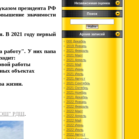
Независимая оценка
указом президента РФ
овышение значимости
Поиск
я. В 2021 году первый
Архив записей
000 Декабрь
2019 Январь
 работу". У них папа
2021 Февраль
2021 Март
ходит:
2021 Апрель
овой работы
2021 Май
2021 Июнь
вных объектах
2021 Июль
2021 Август
за жизни.
2021 Сентябрь
2021 Октябрь
2021 Ноябрь
2021 Декабрь
2022 Январь
2022 Февраль
2022 Март
 СОШ" РДШ
.
2022 Апрель
2022 Май
2022 Июнь
2022 Июль
2022 Август