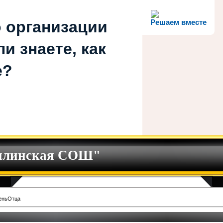
 организации
Решаем вместе
и знаете, как
е?
илинская СОШ"
еньОтца