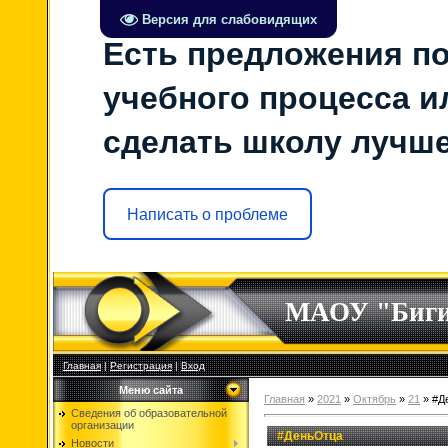
Версия для слабовидящих
Есть предложения по
учебного процесса ил
сделать школу лучш
Написать о проблеме
МАОУ "Биг
Главная
|
Регистрация
|
Вход
Меню сайта
Главная
»
2021
»
Октябрь
»
21
» #Д
Сведения об образовательной
организации
#ДеньОтца
Новости