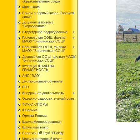
образовательная среда
Моя школа
Прием в первый класс. Горячая
линия
Документы по теме
"Образование"
Структурное подразделение
Горюновская СОШ, филиал
МАОУ "Бигилинская СОШ"
Першинская ООШ, филиал
МАОУ "Бигилинская СОШ"
Дроновская ООШ, филиал МАОУ
"Бигилинская СОШ"
ФУНКЦИОНАЛЬНАЯ
ГРАМОТНОСТЬ
АИС "ЭДО"
Дистанционное обучение
ГТО
Внеурочная деятельность
Охранно-оздоровительный совет
ТОЧКА ОПОРЫ
Юнармия
Орлята России
Школа Минпросвещения
Школьный театр
Спортивный клуб "ГРАНД"
Консультационный пункт