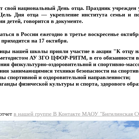
ет свой национальный День отца. Праздник учрежден 
Цель Дня отца — укрепление института семьи и п
ии детей, говорится в документе.
аться в России ежегодно в третье воскресенье октябр
 приходится на 17 октября.
ицы нашей школы прияли участие в акции "К отцу на
-методистом АУ ЗГО ЦФОР-РИТМ, в его обязанности в
ения физкультурно-оздоровительной и спортивно-масс
ения занимающимися техники безопасности на спорти
ппы спортивной и оздоровительной направленности;
аганды физической культуры и спорта, здорового обра
отчет
в нашей группе В Контакте МАОУ "Бигилинская