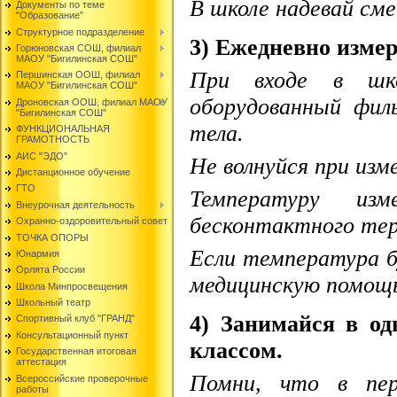
В школе надевай сме
Документы по теме
"Образование"
Структурное подразделение
3) Ежедневно измер
Горюновская СОШ, филиал
МАОУ "Бигилинская СОШ"
При входе в шко
Першинская ООШ, филиал
МАОУ "Бигилинская СОШ"
оборудованный фил
Дроновская ООШ, филиал МАОУ
"Бигилинская СОШ"
тела.
ФУНКЦИОНАЛЬНАЯ
ГРАМОТНОСТЬ
АИС "ЭДО"
Не волнуйся при из
Дистанционное обучение
ГТО
Температуру из
Внеурочная деятельность
бесконтактного те
Охранно-оздоровительный совет
ТОЧКА ОПОРЫ
Если температура 
Юнармия
Орлята России
медицинскую помощ
Школа Минпросвещения
Школьный театр
4) Занимайся в од
Спортивный клуб "ГРАНД"
Консультационный пункт
классом.
Государственная итоговая
аттестация
Помни, что в пер
Всероссийские проверочные
работы