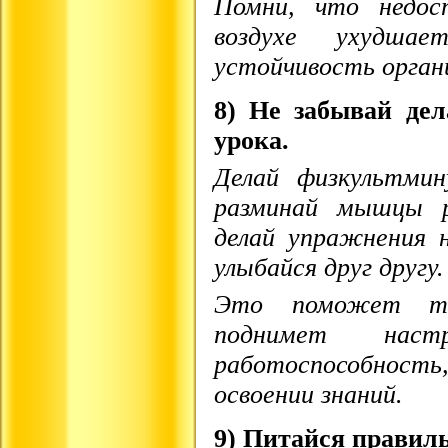
Помни, что недос
воздухе ухудша
устойчивость орган
8) Не забывай де
урока.
Делай физкультми
разминай мышцы ру
делай упражнения н
улыбайся друг другу.
Это поможет те
поднимет наст
работоспособнос
освоении знаний.
9) Питайся правил