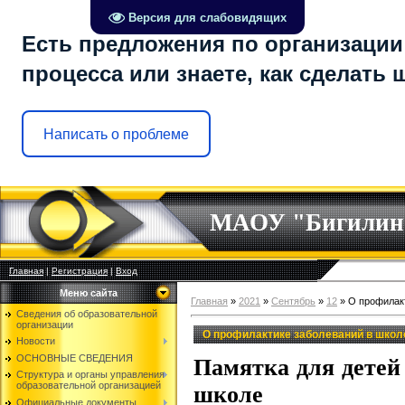
Версия для слабовидящих
Есть предложения по организации
процесса или знаете, как сделать
Написать о проблеме
МАОУ "Бигилин
Главная
|
Регистрация
|
Вход
Меню сайта
Главная
»
2021
»
Сентябрь
»
12
» О профилакт
Сведения об образовательной
организации
О профилактике заболеваний в школе
Новости
ОСНОВНЫЕ СВЕДЕНИЯ
Памятка для детей
Структура и органы управления
образовательной организацией
школе
Официальные документы