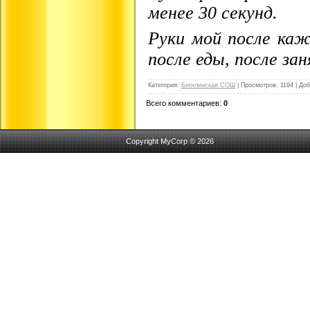
менее 30 секунд.
Руки мой после каж
после еды, после за
Категория
:
Бигилинская СОШ
|
Просмотров
:
1194
|
Доб
Всего комментариев
:
0
Copyright MyCorp © 2026