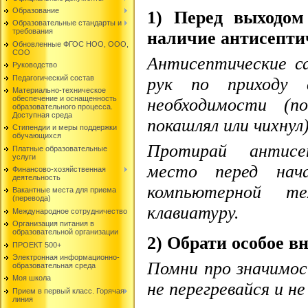
Образование
1) Перед выходом
Образовательные стандарты и
требования
наличие антисепти
Обновленные ФГОС НОО, ООО,
СОО
Антисептические с
Руководство
Педагогический состав
рук по приходу
Материально-техническое
обеспечение и оснащенность
необходимости (п
образовательного процесса.
Доступная среда
покашлял или чихнул)
Стипендии и меры поддержки
обучающихся
Протирай антисе
Платные образовательные
услуги
место перед нача
Финансово-хозяйственная
деятельность
компьютерной т
Вакантные места для приема
(перевода)
клавиатуру.
Международное сотрудничество
Организация питания в
образовательной организации
2) Обрати особое в
ПРОЕКТ 500+
Электронная информационно-
Помни про значимо
образовательная среда
Моя школа
не перегревайся и н
Прием в первый класс. Горячая
линия