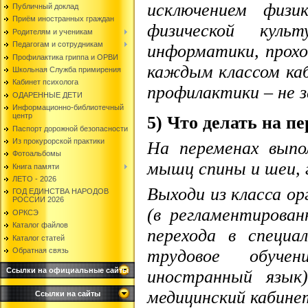
исключением физик
Публичный доклад
Приём иностранных граждан
физической куль
Родителям и ученикам
Педагогам и сотрудникам
информатики, прохо
Профилактика гриппа и ОРВИ
каждым классом каб
Школьная Служба примирения
Кабинет психолога
профилактики – не 
ОДАРЕННЫЕ ДЕТИ
Информационно-библиотечный
центр
5) Что делать на п
Паспорт дорожной безопасности
Из прокурорской практики
На переменах выпо
Фотоальбомы
мышц спины и шеи, г
Книга памяти
ЛЕТО - 2026
Выходи из класса ор
ГОД ЕДИНСТВА НАРОДОВ
РОССИИ 2026
(в регламентирован
ОРКСЭ
Каталог файлов
перехода в специа
Каталог статей
трудовое обуче
Обратная связь
Ссылки на официальные сайты
иностранный язык)
медицинский кабине
Ссылки на сайты