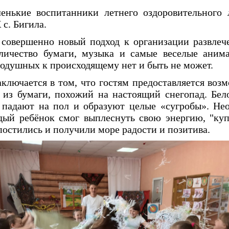
нькие воспитанники летнего оздоровительного 
 с. Бигила.
овершенно новый подход к организации развлеч
личество бумаги, музыка и самые веселые аним
нодушных к происходящему нет и быть не может.
ключается в том, что гостям предоставляется воз
из бумаги, похожий на настоящий снегопад. Бе
, падают на пол и образуют целые «сугробы». Не
дый ребёнок смог выплеснуть свою энергию, "куп
постились и получили море радости и позитива.