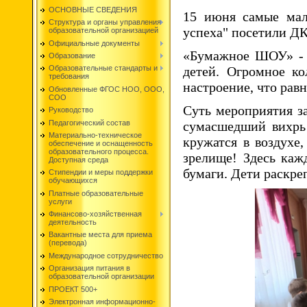
ОСНОВНЫЕ СВЕДЕНИЯ
15 июня самые мале
Структура и органы управления
успеха" посетили ДК
образовательной организацией
Официальные документы
«Бумажное ШОУ» - с
Образование
детей. Огромное ко
Образовательные стандарты и
требования
настроение, что рав
Обновленные ФГОС НОО, ООО,
СОО
Суть мероприятия за
Руководство
Педагогический состав
сумасшедший вихрь 
Материально-техническое
кружатся в воздухе
обеспечение и оснащенность
образовательного процесса.
зрелище! Здесь каж
Доступная среда
бумаги. Дети раскре
Стипендии и меры поддержки
обучающихся
Платные образовательные
услуги
Финансово-хозяйственная
деятельность
Вакантные места для приема
(перевода)
Международное сотрудничество
Организация питания в
образовательной организации
ПРОЕКТ 500+
Электронная информационно-