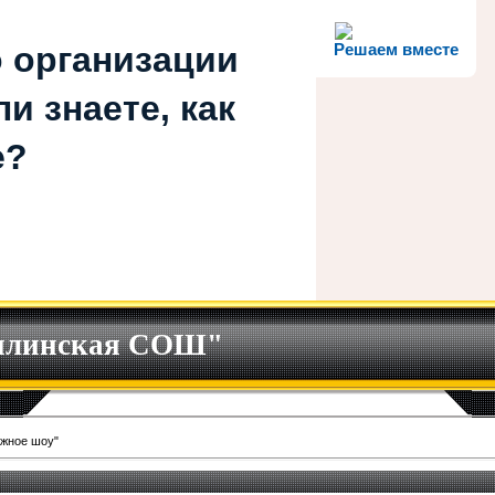
 организации
Решаем вместе
и знаете, как
е?
илинская СОШ"
жное шоу"