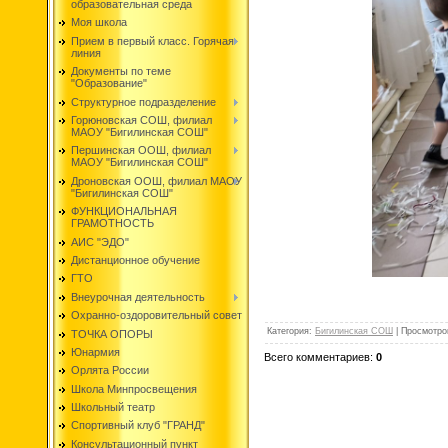
образовательная среда
Моя школа
Прием в первый класс. Горячая
линия
Документы по теме
"Образование"
Структурное подразделение
Горюновская СОШ, филиал
МАОУ "Бигилинская СОШ"
Першинская ООШ, филиал
МАОУ "Бигилинская СОШ"
Дроновская ООШ, филиал МАОУ
"Бигилинская СОШ"
ФУНКЦИОНАЛЬНАЯ
ГРАМОТНОСТЬ
АИС "ЭДО"
Дистанционное обучение
ГТО
Внеурочная деятельность
Охранно-оздоровительный совет
Категория
:
Бигилинская СОШ
|
Просмотро
ТОЧКА ОПОРЫ
Юнармия
Всего комментариев
:
0
Орлята России
Школа Минпросвещения
Школьный театр
Спортивный клуб "ГРАНД"
Консультационный пункт