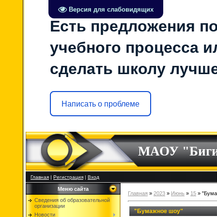
Версия для слабовидящих
Есть предложения по
учебного процесса ил
сделать школу лучш
Написать о проблеме
МАОУ "Биг
Главная
|
Регистрация
|
Вход
Меню сайта
Главная
»
2023
»
Июнь
»
15
» "Бума
Сведения об образовательной
организации
"Бумажное шоу"
Новости