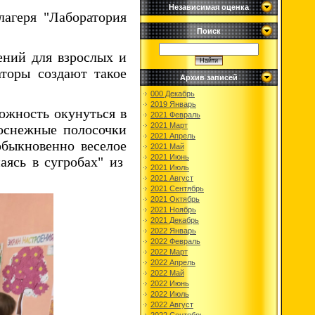
Независимая оценка
лагеря "Лаборатория
Поиск
ений для взрослых и
аторы создают такое
Архив записей
000 Декабрь
2019 Январь
можность окунуться в
2021 Февраль
2021 Март
лоснежные полосочки
2021 Апрель
обыкновенно веселое
2021 Май
2021 Июнь
аясь в сугробах" из
2021 Июль
2021 Август
2021 Сентябрь
2021 Октябрь
2021 Ноябрь
2021 Декабрь
2022 Январь
2022 Февраль
2022 Март
2022 Апрель
2022 Май
2022 Июнь
2022 Июль
2022 Август