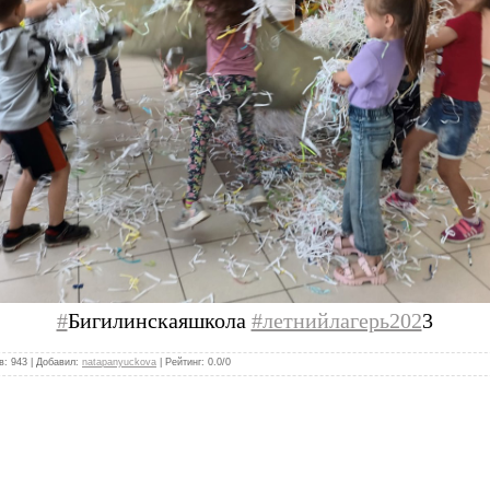
#
Бигилинскаяшкола
#летнийлагерь202
3
в
:
943
|
Добавил
:
natapanyuckova
|
Рейтинг
:
0.0
/
0