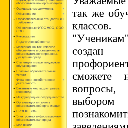
Уважаемые
образовательной организацией
Официальные документы
так же обу
Образование
Образовательные стандарты и
классов
требования
Обновленные ФГОС НОО, ООО,
СОО
"Ученикам"
Руководство
Педагогический состав
созда
Материально-техническое
обеспечение и оснащенность
образовательного процесса.
Доступная среда
профориен
Стипендии и меры поддержки
обучающихся
Платные образовательные
сможете н
услуги
Финансово-хозяйственная
деятельность
вопросы,
Вакантные места для приема
(перевода)
выбором
Международное сотрудничество
Организация питания в
образовательной организации
познакоми
ПРОЕКТ 500+
Электронная информационно-
образовательная среда
заведени
Моя школа