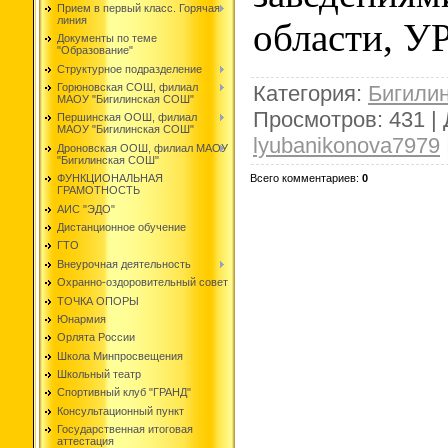
Прием в первый класс. Горячая
линия
области, У
Документы по теме
"Образование"
Структурное подразделение
Категория
:
Бигили
Горюновская СОШ, филиал
МАОУ "Бигилинская СОШ"
Просмотров
:
431
|
Першинская ООШ, филиал
МАОУ "Бигилинская СОШ"
lyubanikonova7979
Дроновская ООШ, филиал МАОУ
"Бигилинская СОШ"
Всего комментариев
:
0
ФУНКЦИОНАЛЬНАЯ
ГРАМОТНОСТЬ
АИС "ЭДО"
Дистанционное обучение
ГТО
Внеурочная деятельность
Охранно-оздоровительный совет
ТОЧКА ОПОРЫ
Юнармия
Орлята России
Школа Минпросвещения
Школьный театр
Спортивный клуб "ГРАНД"
Консультационный пункт
Государственная итоговая
аттестация