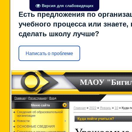
Версия для слабовидящих
Есть предложения по организа
учебного процесса или знаете, 
сделать школу лучше?
Написать о проблеме
МАОУ "Биги
Главная
|
Регистрация
|
Вход
Меню сайта
Главная
»
2022
»
Январь
»
10
» Куда п
Сведения об образовательной
организации
Куда пойти учиться?
Новости
ОСНОВНЫЕ СВЕДЕНИЯ
Структура и органы управления