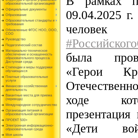
В рамках п
образовательной организацией
Официальные документы
09.04.2025 г
Образование
Образовательные стандарты и
требования
человек
Обновленные ФГОС НОО, ООО,
СОО
#Российског
Руководство
Педагогический состав
Материально-техническое
была пров
обеспечение и оснащенность
образовательного процесса.
Доступная среда
«Герои К
Стипендии и меры поддержки
обучающихся
Платные образовательные
услуги
Отечественн
Финансово-хозяйственная
деятельность
ходе кот
Вакантные места для приема
(перевода)
Международное сотрудничество
презентация
Организация питания в
образовательной организации
ПРОЕКТ 500+
«Дети в
Электронная информационно-
образовательная среда
Моя школа