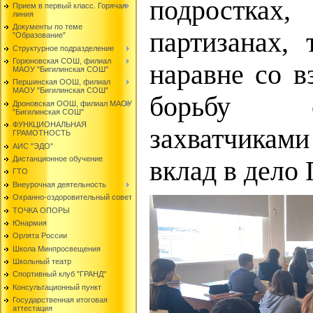
подростках
Прием в первый класс. Горячая
линия
Документы по теме
партизанах, 
"Образование"
Структурное подразделение
Горюновская СОШ, филиал
наравне со в
МАОУ "Бигилинская СОШ"
Першинская ООШ, филиал
МАОУ "Бигилинская СОШ"
борьбу 
Дроновская ООШ, филиал МАОУ
"Бигилинская СОШ"
ФУНКЦИОНАЛЬНАЯ
захватчикам
ГРАМОТНОСТЬ
АИС "ЭДО"
Дистанционное обучение
вклад в дело
ГТО
Внеурочная деятельность
Охранно-оздоровительный совет
ТОЧКА ОПОРЫ
Юнармия
Орлята России
Школа Минпросвещения
Школьный театр
Спортивный клуб "ГРАНД"
Консультационный пункт
Государственная итоговая
аттестация