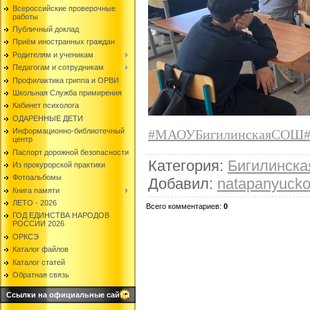
Всероссийские проверочные
работы
Публичный доклад
Приём иностранных граждан
Родителям и ученикам
Педагогам и сотрудникам
Профилактика гриппа и ОРВИ
Школьная Служба примирения
Кабинет психолога
ОДАРЕННЫЕ ДЕТИ
#МАОУБигилинскаяСОШ
Информационно-библиотечный
центр
Паспорт дорожной безопасности
Категория
:
Бигилинск
Из прокурорской практики
Фотоальбомы
Добавил
:
natapanyuck
Книга памяти
ЛЕТО - 2026
Всего комментариев
:
0
ГОД ЕДИНСТВА НАРОДОВ
РОССИИ 2026
ОРКСЭ
Каталог файлов
Каталог статей
Обратная связь
Ссылки на официальные сайты