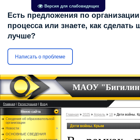
Версия для слабовидящих
Есть предложения по организации
процесса или знаете, как сделать 
лучше?
Написать о проблеме
МАОУ "Бигилин
Главная
|
Регистрация
|
Вход
Меню сайта
Главная
»
2025
»
Апрель
»
18
» Дети войны. 
Сведения об образовательной
организации
Дети войны. Крым
Новости
ОСНОВНЫЕ СВЕДЕНИЯ
Структура и органы управления