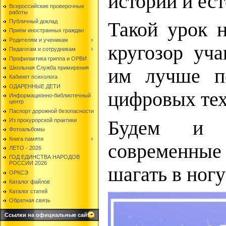
истории и ес
Всероссийские проверочные
работы
Публичный доклад
Такой урок 
Приём иностранных граждан
Родителям и ученикам
кругозор уч
Педагогам и сотрудникам
Профилактика гриппа и ОРВИ
Школьная Служба примирения
им лучше по
Кабинет психолога
ОДАРЕННЫЕ ДЕТИ
цифровых тех
Информационно-библиотечный
центр
Паспорт дорожной безопасности
Из прокурорской практики
Будем и д
Фотоальбомы
Книга памяти
современные
ЛЕТО - 2026
ГОД ЕДИНСТВА НАРОДОВ
РОССИИ 2026
шагать в ногу
ОРКСЭ
Каталог файлов
Каталог статей
Обратная связь
Ссылки на официальные сайты