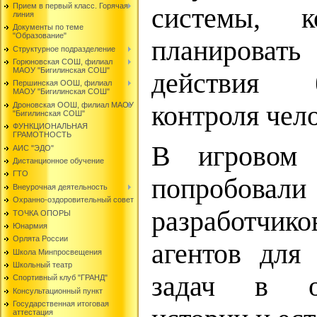
Прием в первый класс. Горячая
системы, к
линия
Документы по теме
"Образование"
планирова
Структурное подразделение
Горюновская СОШ, филиал
МАОУ "Бигилинская СОШ"
действия 
Першинская ООШ, филиал
МАОУ "Бигилинская СОШ"
Дроновская ООШ, филиал МАОУ
контроля чело
"Бигилинская СОШ"
ФУНКЦИОНАЛЬНАЯ
ГРАМОТНОСТЬ
В игровом 
АИС "ЭДО"
Дистанционное обучение
ГТО
попробова
Внеурочная деятельность
Охранно-оздоровительный совет
разработчик
ТОЧКА ОПОРЫ
Юнармия
Орлята России
агентов для
Школа Минпросвещения
Школьный театр
задач в об
Спортивный клуб "ГРАНД"
Консультационный пункт
Государственная итоговая
аттестация