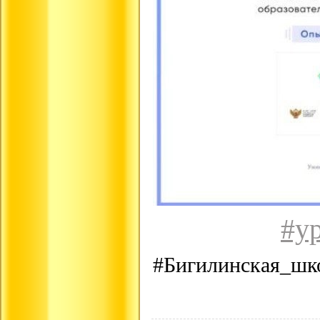
#у
#Бигилинская_шк