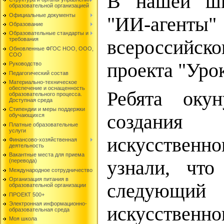
В нашей шк
образовательной организацией
Официальные документы
"ИИ-аген
Образование
Образовательные стандарты и
требования
всероссийско
Обновленные ФГОС НОО, ООО,
СОО
проекта "Уро
Руководство
Педагогический состав
Материально-техническое
обеспечение и оснащенность
Ребята оку
образовательного процесса.
Доступная среда
Стипендии и меры поддержки
создани
обучающихся
Платные образовательные
услуги
искусственн
Финансово-хозяйственная
деятельность
Вакантные места для приема
узнали, что
(перевода)
Международное сотрудничество
Организация питания в
следующий
образовательной организации
ПРОЕКТ 500+
Электронная информационно-
искусственно
образовательная среда
Моя школа