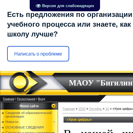
Версия для слабовидящих
Есть предложения по организации
учебного процесса или знаете, как
школу лучше?
Написать о проблеме
МАОУ "Бигилин
Главная
|
Регистрация
|
Вход
Меню сайта
Главная
»
2025
»
Октябрь
»
10
» «Урок цифры
Сведения об образовательной
организации
«Урок цифры»
Новости
ОСНОВНЫЕ СВЕДЕНИЯ
Структура и органы управления