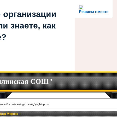
 организации
Решаем вместе
и знаете, как
е?
илинская СОШ"
ия «Российский детский Дед Мороз»
 Дед Мороз»