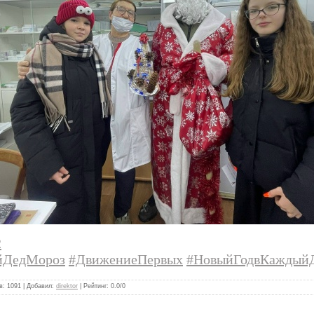
2
йДедМороз
#ДвижениеПервых
#НовыйГодвКаждый
в
:
1091
|
Добавил
:
direktor
|
Рейтинг
:
0.0
/
0