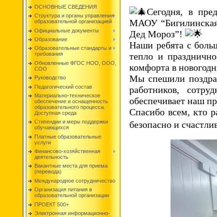
ОСНОВНЫЕ СВЕДЕНИЯ
Сегодня, в пре
Структура и органы управления
МАОУ “Бигилинская 
образовательной организацией
Официальные документы
Дед Мороз”!
Образование
Наши ребята с боль
Образовательные стандарты и
тепло и празднично
требования
Обновленные ФГОС НОО, ООО,
комфорта в новогодн
СОО
Мы спешили поздрав
Руководство
Педагогический состав
работников, сотру
Материально-техническое
обеспечивает наш пр
обеспечение и оснащенность
образовательного процесса.
Спасибо всем, кто р
Доступная среда
Стипендии и меры поддержки
безопасно и счастли
обучающихся
Платные образовательные
услуги
Финансово-хозяйственная
деятельность
Вакантные места для приема
(перевода)
Международное сотрудничество
Организация питания в
образовательной организации
ПРОЕКТ 500+
Электронная информационно-