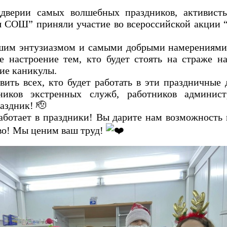
ддверии самых волшебных праздников, активис
СОШ” приняли участие во всероссийской акции 
шим энтузиазмом и самыми добрыми намерениями
е настроение тем, кто будет стоять на страже н
ие каникулы.
ить всех, кто будет работать в эти праздничны
дников экстренных служб, работников админис
аздник! 🫡
аботает в праздники! Вы дарите нам возможность 
во! Мы ценим ваш труд!