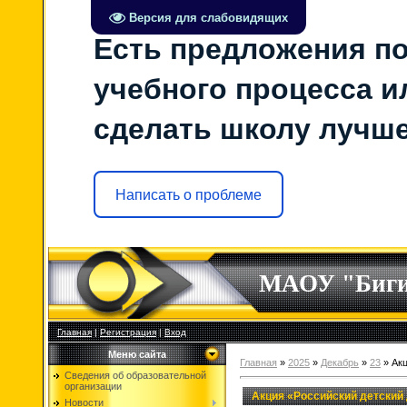
Версия для слабовидящих
Есть предложения по
учебного процесса ил
сделать школу лучш
Написать о проблеме
МАОУ "Биг
Главная
|
Регистрация
|
Вход
Меню сайта
Главная
»
2025
»
Декабрь
»
23
» Акц
Сведения об образовательной
организации
Акция «Российский детский
Новости