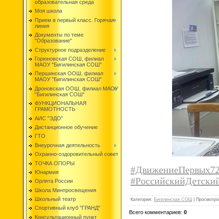
образовательная среда
Моя школа
Прием в первый класс. Горячая
линия
Документы по теме
"Образование"
Структурное подразделение
Горюновская СОШ, филиал
МАОУ "Бигилинская СОШ"
Першинская ООШ, филиал
МАОУ "Бигилинская СОШ"
Дроновская ООШ, филиал МАОУ
"Бигилинская СОШ"
ФУНКЦИОНАЛЬНАЯ
ГРАМОТНОСТЬ
АИС "ЭДО"
Дистанционное обучение
ГТО
Внеурочная деятельность
Охранно-оздоровительный совет
ТОЧКА ОПОРЫ
#ДвижениеПервых7
Юнармия
#РоссийскийДетски
Орлята России
Школа Минпросвещения
Школьный театр
Категория
:
Бигилинская СОШ
|
Просмотро
Спортивный клуб "ГРАНД"
Всего комментариев
:
0
Консультационный пункт