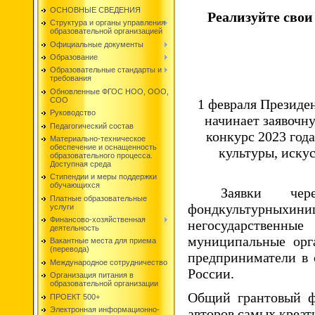
ОСНОВНЫЕ СВЕДЕНИЯ
Реализуйте свои
Структура и органы управления
образовательной организацией
Официальные документы
Образование
Образовательные стандарты и
требования
Обновленные ФГОС НОО, ООО,
СОО
1 февраля Президе
Руководство
начинает заявочн
Педагогический состав
конкурс 2023 года
Материально-техническое
обеспечение и оснащенность
культуры, искус
образовательного процесса.
Доступная среда
Стипендии и меры поддержки
обучающихся
Заявки чер
Платные образовательные
фондкультурны
услуги
Финансово-хозяйственная
негосударстве
деятельность
муниципальные орг
Вакантные места для приема
(перевода)
предприниматели в 
Международное сотрудничество
России.
Организация питания в
образовательной организации
Общий грантовый ф
ПРОЕКТ 500+
Электронная информационно-
авторов самых креат