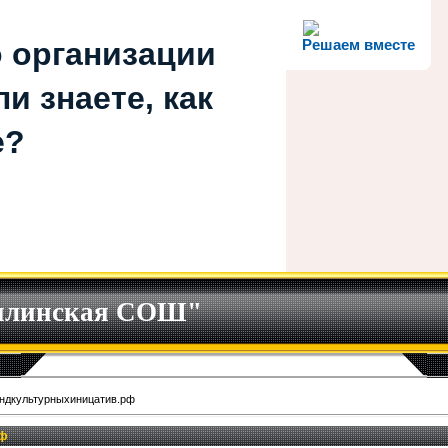
 организации
Решаем вместе
и знаете, как
е?
илинская СОШ"
ндкультурныхиницатив.рф
рф