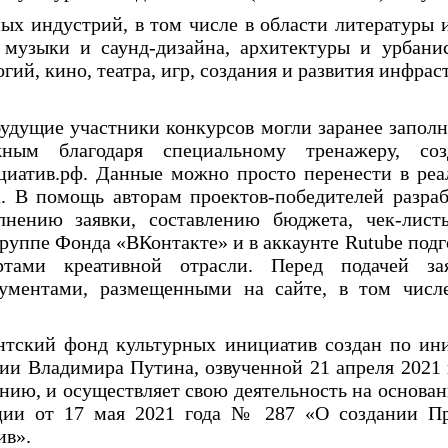
х индустрий, в том числе в области литературы и
, музыки и саунд-дизайна, архитектуры и урбани
гий, кино, театра, игр, создания и развития инфра
удущие участники конкурсов могли заранее заполн
ным благодаря специальному тренажеру, со
иатив.рф. Данные можно просто перенести в ре
а. В помощь авторам проектов-победителей разра
лнению заявки, составлению бюджета, чек-лис
группе Фонда «ВКонтакте» и в аккаунте
Rutube
подг
тами креативной отрасли. Перед подачей зая
кументами, размещенными на сайте, в том чи
тский фонд культурных инициатив создан по ин
и Владимира Путина, озвученной 21 апреля 2021 г
ию, и осуществляет свою деятельность на основан
ции от 17 мая 2021 года № 287 «О создании Пр
ив».