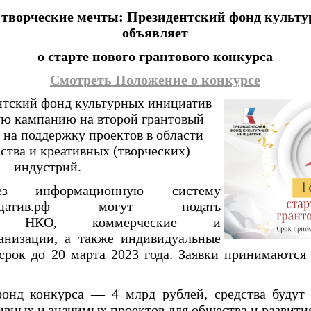
 творческие мечты:
Президентский фонд культ
объявляет
о старте нового грантового конкурса
Смотреть Положение о конкурсе
нтский фонд культурных инициатив
ую кампанию на второй грантовый
 на поддержку проектов в области
ства и креативных (творческих)
индустрий.
ез информационную систему
хиницатив.рф могут подать
нные НКО, коммерческие и
анизации, а также индивидуальные
срок до 20 марта 2023 года. Заявки принимаются 
онд конкурса — 4 млрд рублей, средства будут 
ивных и значимых проектов для общества и развити