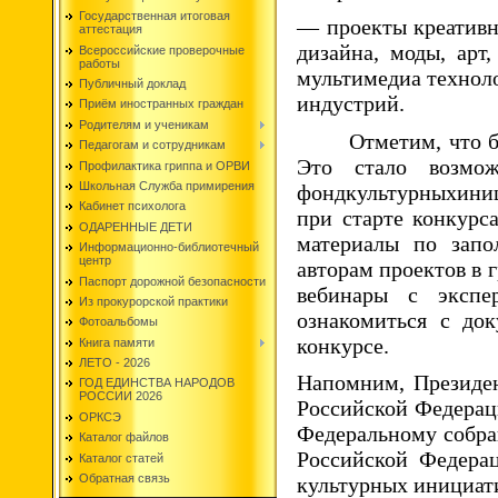
Государственная итоговая
— проекты креативны
аттестация
дизайна, моды, арт
Всероссийские проверочные
работы
мультимедиа техноло
Публичный доклад
индустрий.
Приём иностранных граждан
Родителям и ученикам
Отметим, что б
Педагогам и сотрудникам
Это стало возмож
Профилактика гриппа и ОРВИ
Школьная Служба примирения
фондкультурныхиниц
Кабинет психолога
при старте конкурс
ОДАРЕННЫЕ ДЕТИ
материалы по запо
Информационно-библиотечный
центр
авторам проектов в 
Паспорт дорожной безопасности
вебинары с экспер
Из прокурорской практики
ознакомиться с до
Фотоальбомы
конкурсе.
Книга памяти
ЛЕТО - 2026
Напомним, Президен
ГОД ЕДИНСТВА НАРОДОВ
РОССИИ 2026
Российской Федераци
ОРКСЭ
Федеральному собран
Каталог файлов
Российской Федера
Каталог статей
Обратная связь
культурных инициат