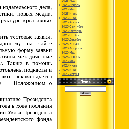
2025 Март
2025 Апрель
 издательского дела,
2025 Май
стики, новых медиа,
2025 Июнь
2025 Июль
структуры креативных
2025 Август
2025 Сентябрь
2025 Октябрь
ить тестовые заявки.
2025 Ноябрь
2025 Декабрь
зданному на сайте
2026 Январь
2026 Февраль
альную форму заявки
2026 Март
ботаны методические
2026 Апрель
2026 Май
ты. Также в помощь
2026 Июнь
отовлены подкасты и
2026 Июль
2026 Август
вки рекомендуется
сле — Положением о
Поиск
ициативе Президента
ода в ходе послания
ии Указа Президента
езидентского фонда