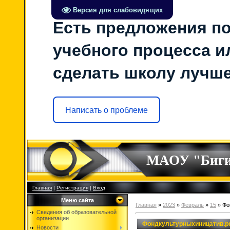
Версия для слабовидящих
Есть предложения по
учебного процесса ил
сделать школу лучш
Написать о проблеме
МАОУ "Биг
Главная
|
Регистрация
|
Вход
Меню сайта
Главная
»
2023
»
Февраль
»
15
» Фо
Сведения об образовательной
организации
Фондкультурныхиницатив.
Новости