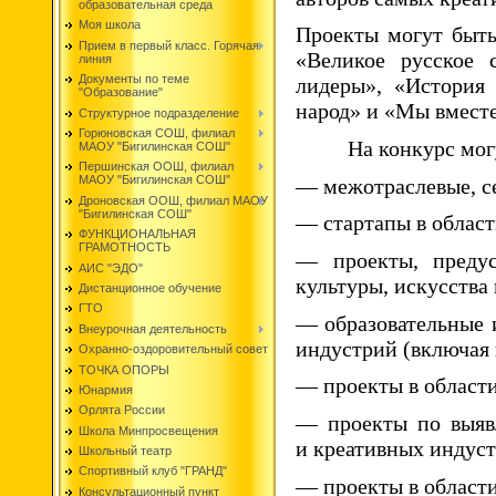
образовательная среда
Моя школа
Проекты могут быть
Прием в первый класс. Горячая
«Великое русское 
линия
Документы по теме
лидеры», «История
"Образование"
народ» и «Мы вместе
Структурное подразделение
Горюновская СОШ, филиал
На конкурс мог
МАОУ "Бигилинская СОШ"
Першинская ООШ, филиал
МАОУ "Бигилинская СОШ"
— межотраслевые, се
Дроновская ООШ, филиал МАОУ
"Бигилинская СОШ"
— стартапы в област
ФУНКЦИОНАЛЬНАЯ
ГРАМОТНОСТЬ
— проекты, предус
АИС "ЭДО"
культуры, искусства
Дистанционное обучение
ГТО
— образовательные и
Внеурочная деятельность
индустрий (включая
Охранно-оздоровительный совет
ТОЧКА ОПОРЫ
— проекты в област
Юнармия
Орлята России
— проекты по выявл
Школа Минпросвещения
и креативных индуст
Школьный театр
Спортивный клуб "ГРАНД"
— проекты в области
Консультационный пункт