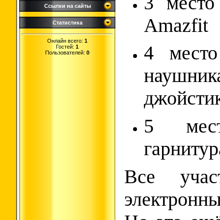
3️ мест
Ссылки на сайты
Amazfit
Статистика
Онлайн всего:
1
4️ мест
Гостей:
1
Пользователей:
0
науш
джойстик
5️ ме
гарнитур
Все учас
электронн