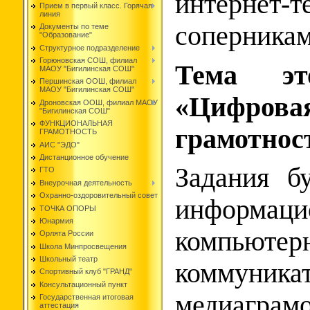
интернет-т
Прием в первый класс. Горячая
линия
соперникам
Документы по теме
"Образование"
Структурное подразделение
Горюновская СОШ, филиал
Тема эт
МАОУ "Бигилинская СОШ"
Першинская ООШ, филиал
МАОУ "Бигилинская СОШ"
«Цифрова
Дроновская ООШ, филиал МАОУ
"Бигилинская СОШ"
ФУНКЦИОНАЛЬНАЯ
грамотнос
ГРАМОТНОСТЬ
АИС "ЭДО"
Дистанционное обучение
Задания б
ГТО
Внеурочная деятельность
Охранно-оздоровительный совет
информаци
ТОЧКА ОПОРЫ
Юнармия
компьютер
Орлята России
Школа Минпросвещения
Школьный театр
коммуни
Спортивный клуб "ГРАНД"
Консультационный пункт
медиаграмо
Государственная итоговая
аттестация