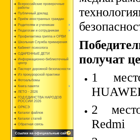
Всероссийские проверочные
технологи
работы
Публичный доклад
Приём иностранных граждан
безопаснос
Родителям и ученикам
Педагогам и сотрудникам
Профилактика гриппа и ОРВИ
Победите
Школьная Служба примирения
Кабинет психолога
ОДАРЕННЫЕ ДЕТИ
получат ц
Информационно-библиотечный
центр
Паспорт дорожной безопасности
1 мест
Из прокурорской практики
Фотоальбомы
Книга памяти
HUAWE
ЛЕТО - 2026
ГОД ЕДИНСТВА НАРОДОВ
РОССИИ 2026
2️ мес
ОРКСЭ
Каталог файлов
Каталог статей
Redmi
Обратная связь
Ссылки на официальные сайты