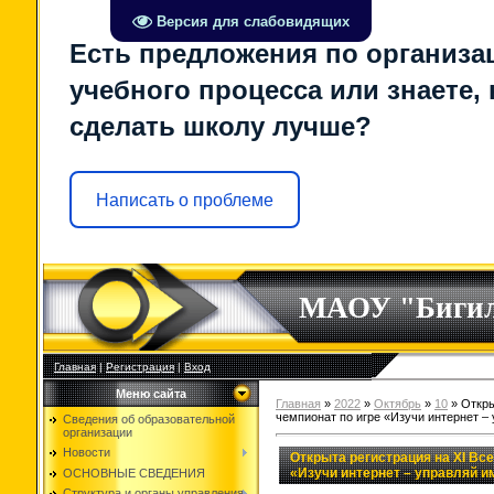
Версия для слабовидящих
Есть предложения по организа
учебного процесса или знаете, 
сделать школу лучше?
Написать о проблеме
МАОУ "Биги
Главная
|
Регистрация
|
Вход
Меню сайта
Главная
»
2022
»
Октябрь
»
10
» Откры
чемпионат по игре «Изучи интернет –
Сведения об образовательной
организации
Новости
Открыта регистрация на XI Вс
«Изучи интернет – управляй и
ОСНОВНЫЕ СВЕДЕНИЯ
Структура и органы управления