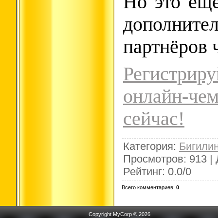
Но это ещё
дополните
партнёров 
Регистр
онлайн-ч
сейчас!
Категория
:
Бигили
Просмотров
:
913
|
Рейтинг
:
0.0
/
0
Всего комментариев
:
0
Copyright MyCorp © 2026