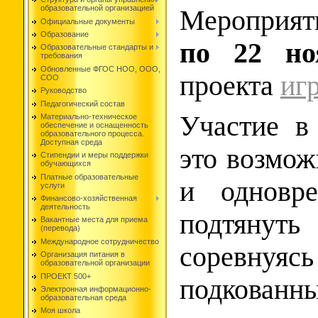
образовательной организацией
Мероприят
Официальные документы
Образование
по 22 но
Образовательные стандарты и
требования
Обновленные ФГОС НОО, ООО,
проекта
иг
СОО
Руководство
Педагогический состав
Участие в
Материально-техническое
обеспечение и оснащенность
образовательного процесса.
Доступная среда
это возмож
Стипендии и меры поддержки
обучающихся
Платные образовательные
и одновр
услуги
Финансово-хозяйственная
деятельность
подтянуть
Вакантные места для приема
(перевода)
Международное сотрудничество
соревнуяс
Организация питания в
образовательной организации
ПРОЕКТ 500+
подкованн
Электронная информационно-
образовательная среда
Моя школа