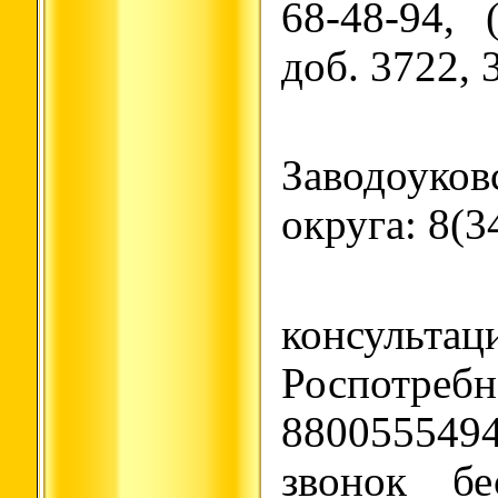
68-48-94, 
доб. 3722, 
Для 
Заводоуков
округа: 8(3
Ед
консульта
Роспотр
880055549
звонок бе