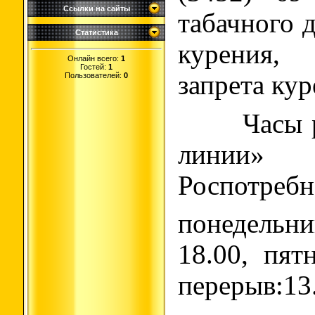
Ссылки на сайты
табачного 
Статистика
курения,
Онлайн всего:
1
Гостей:
1
запрета кур
Пользователей:
0
Часы раб
линии» 
Роспотребн
понедельни
18.00, пятн
перерыв:13.