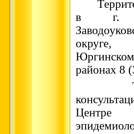
Территор
в г. Ял
Заводоуко
округе,
Юргинском
районах 8 (
Также
консульт
Центре
эпидемиол