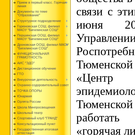
Прием в первый класс. Горячая
линия
связи с эт
Документы по теме
"Образование"
июня 2
Структурное подразделение
Горюновская СОШ, филиал
МАОУ "Бигилинская СОШ"
Управлени
Першинская ООШ, филиал
МАОУ "Бигилинская СОШ"
Дроновская ООШ, филиал МАОУ
Роспотр
"Бигилинская СОШ"
ФУНКЦИОНАЛЬНАЯ
ГРАМОТНОСТЬ
Тюменской
АИС "ЭДО"
Дистанционное обучение
«Центр
ГТО
Внеурочная деятельность
Охранно-оздоровительный совет
эпидем
ТОЧКА ОПОРЫ
Юнармия
Тюменской
Орлята России
Школа Минпросвещения
Школьный театр
работать
Спортивный клуб "ГРАНД"
Консультационный пункт
«горячая л
Государственная итоговая
аттестация