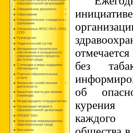
Ежегодн
образовательной организацией
Официальные документы
инициати
Образование
Образовательные стандарты и
организаци
требования
Обновленные ФГОС НОО, ООО,
СОО
здравоохра
Руководство
Педагогический состав
отмечается
Материально-техническое
обеспечение и оснащенность
образовательного процесса.
Доступная среда
без таб
Стипендии и меры поддержки
обучающихся
Платные образовательные
информиро
услуги
Финансово-хозяйственная
деятельность
об опасн
Вакантные места для приема
(перевода)
курения 
Международное сотрудничество
Организация питания в
образовательной организации
каждого
ПРОЕКТ 500+
Электронная информационно-
образовательная среда
обществ
Моя школа