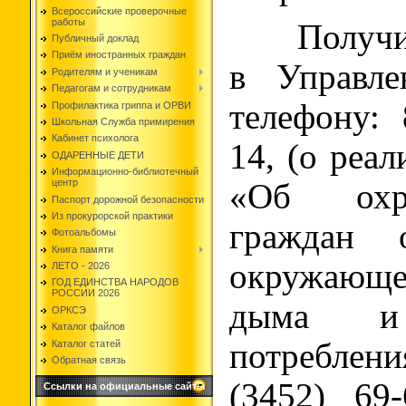
Всероссийские проверочные
работы
Получить
Публичный доклад
Приём иностранных граждан
в Управл
Родителям и ученикам
Педагогам и сотрудникам
телефону: 
Профилактика гриппа и ОРВИ
Школьная Служба примирения
Кабинет психолога
14, (о реа
ОДАРЕННЫЕ ДЕТИ
Информационно-библиотечный
центр
«Об охр
Паспорт дорожной безопасности
Из прокурорской практики
граждан о
Фотоальбомы
Книга памяти
окружающ
ЛЕТО - 2026
ГОД ЕДИНСТВА НАРОДОВ
РОССИИ 2026
дыма и 
ОРКСЭ
Каталог файлов
потреблен
Каталог статей
Обратная связь
(3452) 69
Ссылки на официальные сайты