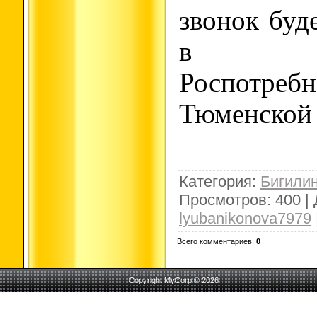
звонок буд
в Уп
Роспотр
Тюменской 
Категория
:
Бигили
Просмотров
:
400
|
lyubanikonova7979
Всего комментариев
:
0
Copyright MyCorp © 2026