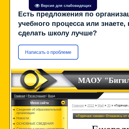
Версия для слабовидящих
Есть предложения по организа
учебного процесса или знаете, 
сделать школу лучше?
Написать о проблеме
МАОУ "Биги
Главная
|
Регистрация
|
Вход
Меню сайта
Главная
»
2022
»
Май
»
30
» «Горячая 
Сведения об образовательной
организации
«Горячая линия» Откажись от 
Новости
ОСНОВНЫЕ СВЕДЕНИЯ
Структура и органы управления