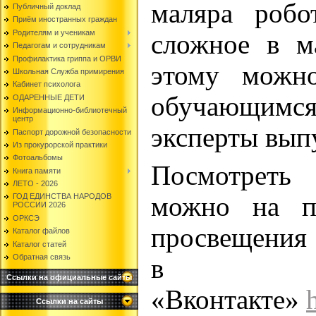
маляра робо
Публичный доклад
Приём иностранных граждан
Родителям и ученикам
сложное в м
Педагогам и сотрудникам
Профилактика гриппа и ОРВИ
этому можн
Школьная Служба примирения
Кабинет психолога
обучающимся
ОДАРЕННЫЕ ДЕТИ
Информационно-библиотечный
центр
эксперты вып
Паспорт дорожной безопасности
Из прокурорской практики
Фотоальбомы
Посмотреть
Книга памяти
ЛЕТО - 2026
можно на п
ГОД ЕДИНСТВА НАРОДОВ
РОССИИ 2026
ОРКСЭ
просвещения
Каталог файлов
Каталог статей
Обратная связь
в
Ссылки на официальные сайты
«Вконтакте»
Ссылки на сайты