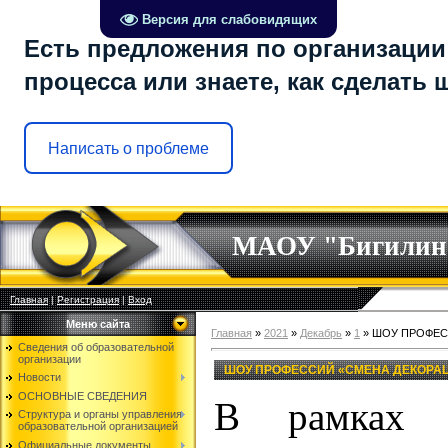
Версия для слабовидящих
Есть предложения по организации
процесса или знаете, как сделать
Написать о проблеме
МАОУ "Бигилин
Главная
|
Регистрация
|
Вход
Меню сайта
Главная
»
2021
»
Декабрь
»
1
» ШОУ ПРОФЕС
Сведения об образовательной
организации
ШОУ ПРОФЕССИЙ «СМЕНА ДЕКОРА
Новости
ОСНОВНЫЕ СВЕДЕНИЯ
В рамках ф
Структура и органы управления
образовательной организацией
Официальные документы