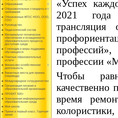
«Успех кажд
Образование
Образовательные стандарты и
2021 года
требования
Обновленные ФГОС НОО, ООО,
СОО
трансляция 
Руководство
Педагогический состав
профориент
Материально-техническое
обеспечение и оснащенность
образовательного процесса.
Доступная среда
профессий»
Стипендии и меры поддержки
обучающихся
Платные образовательные
профессии «М
услуги
Финансово-хозяйственная
деятельность
Чтобы рав
Вакантные места для приема
(перевода)
Международное сотрудничество
качественно 
Организация питания в
образовательной организации
ПРОЕКТ 500+
время ремон
Электронная информационно-
образовательная среда
Моя школа
колористик
Прием в первый класс. Горячая
линия