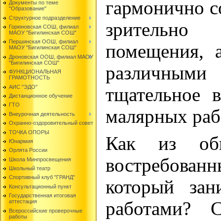
гармонично со
Документы по теме
"Образование"
Структурное подразделение
зрительно 
Горюновская СОШ, филиал
МАОУ "Бигилинская СОШ"
Першинская ООШ, филиал
помещения, 
МАОУ "Бигилинская СОШ"
Дроновская ООШ, филиал МАОУ
"Бигилинская СОШ"
различны
ФУНКЦИОНАЛЬНАЯ
ГРАМОТНОСТЬ
АИС "ЭДО"
тщательное 
Дистанционное обучение
ГТО
малярных раб
Внеурочная деятельность
Охранно-оздоровительный совет
ТОЧКА ОПОРЫ
Как из обы
Юнармия
Орлята России
востребова
Школа Минпросвещения
Школьный театр
Спортивный клуб "ГРАНД"
который зан
Консультационный пункт
Государственная итоговая
работами? 
аттестация
Всероссийские проверочные
работы