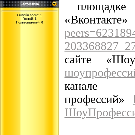
площадке 
Статистика
Онлайн всего:
1
«Вконта
Гостей:
1
Пользователей:
0
peers=623189
203368827_2
сайте «Шо
шоупрофесси
кан
профессий»
ШоуПрофесс