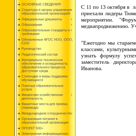
ОСНОВНЫЕ СВЕДЕНИЯ
С 11 по 13 октября в 
Структура и органы управления
приехали лидеры Тюме
образовательной организацией
мероприятии. "Фору
Официальные документы
Образование
медиапродвижению. Уч
Образовательные стандарты и
требования
Обновленные ФГОС НОО, ООО,
"Ежегодно мы стараем
СОО
классами, культурным
Руководство
Педагогический состав
узнать формулу успе
Материально-техническое
заместитель директо
обеспечение и оснащенность
Иванова.
образовательного процесса.
Доступная среда
Стипендии и меры поддержки
обучающихся
Платные образовательные
услуги
Финансово-хозяйственная
деятельность
Вакантные места для приема
(перевода)
Международное сотрудничество
Организация питания в
образовательной организации
ПРОЕКТ 500+
Электронная информационно-