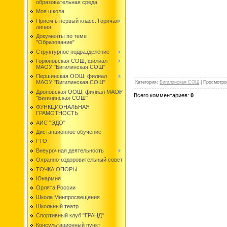
образовательная среда
Моя школа
Прием в первый класс. Горячая
линия
Документы по теме
"Образование"
Структурное подразделение
Горюновская СОШ, филиал
МАОУ "Бигилинская СОШ"
Першинская ООШ, филиал
МАОУ "Бигилинская СОШ"
Категория
:
Бигилинская СОШ
|
Просмотро
Дроновская ООШ, филиал МАОУ
Всего комментариев
:
0
"Бигилинская СОШ"
ФУНКЦИОНАЛЬНАЯ
ГРАМОТНОСТЬ
АИС "ЭДО"
Дистанционное обучение
ГТО
Внеурочная деятельность
Охранно-оздоровительный совет
ТОЧКА ОПОРЫ
Юнармия
Орлята России
Школа Минпросвещения
Школьный театр
Спортивный клуб "ГРАНД"
Консультационный пункт