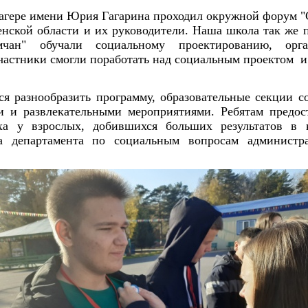
лагере имени Юрия Гагарина проходил окружной форум "
нской области и их руководители. Наша школа так же п
мчан" обучали социальному проектированию, ор
астники смогли поработать над социальным проектом и
ся разнообразить программу, образовательные секции с
и и развлекательными мероприятиями. Ребятам предос
ха у взрослых, добившихся больших результатов в ка
ра департамента по социальным вопросам админист