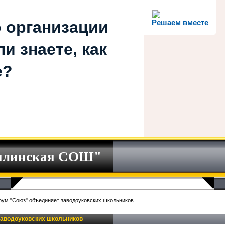
 организации
Решаем вместе
и знаете, как
е?
илинская СОШ"
ум "Союз" объединяет заводоуковских школьников
заводоуковских школьников