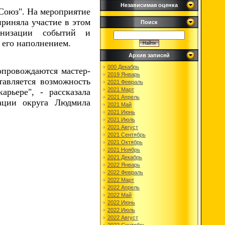
Независимая оценка
Союз". На мероприятие
риняла участие в этом
Поиск
ганизации событий и
 его наполнением.
Архив записей
000 Декабрь
опровождаются мастер-
2019 Январь
тавляется возможность
2021 Февраль
2021 Март
рьере", - рассказала
2021 Апрель
рации округа Людмила
2021 Май
2021 Июнь
2021 Июль
2021 Август
2021 Сентябрь
2021 Октябрь
2021 Ноябрь
2021 Декабрь
2022 Январь
2022 Февраль
2022 Март
2022 Апрель
2022 Май
2022 Июнь
2022 Июль
2022 Август