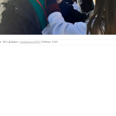
в
:
503
|
Добавил
:
lyubanikonova7979
|
Рейтинг
:
0.0
/
0