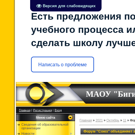
Версия для слабовидящих
Есть предложения по
учебного процесса ил
сделать школу лучш
Написать о проблеме
МАОУ "Биг
Главная
|
Регистрация
|
Вход
Меню сайта
Главная
»
2021
»
Октябрь
»
11
» Фор
Сведения об образовательной
организации
Форум "Союз" объединяет 
Новости