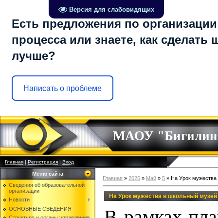
Версия для слабовидящих
Есть предложения по организации
процесса или знаете, как сделать 
лучше?
Написать о проблеме
МАОУ "Бигилин
Главная
|
Регистрация
|
Вход
Меню сайта
Главная
»
2026
»
Май
»
5
» На Урок мужества
Сведения об образовательной
организации
На Урок мужества в школьный музей
Новости
ОСНОВНЫЕ СВЕДЕНИЯ
В рамках пла
Структура и органы управления