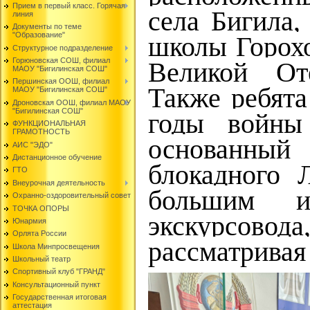
Прием в первый класс. Горячая
села Бигила,
линия
Документы по теме
"Образование"
школы Горохо
Структурное подразделение
Горюновская СОШ, филиал
Великой От
МАОУ "Бигилинская СОШ"
Першинская ООШ, филиал
Также ребята
МАОУ "Бигилинская СОШ"
Дроновская ООШ, филиал МАОУ
"Бигилинская СОШ"
годы войны
ФУНКЦИОНАЛЬНАЯ
ГРАМОТНОСТЬ
основанн
АИС "ЭДО"
Дистанционное обучение
блокадного 
ГТО
Внеурочная деятельность
большим и
Охранно-оздоровительный совет
ТОЧКА ОПОРЫ
экскурсовода
Юнармия
Орлята России
рассматривая
Школа Минпросвещения
Школьный театр
Спортивный клуб "ГРАНД"
Консультационный пункт
Государственная итоговая
аттестация