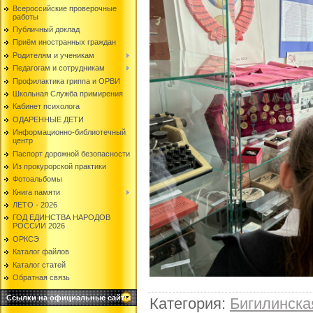
Всероссийские проверочные
работы
Публичный доклад
Приём иностранных граждан
Родителям и ученикам
Педагогам и сотрудникам
Профилактика гриппа и ОРВИ
Школьная Служба примирения
Кабинет психолога
ОДАРЕННЫЕ ДЕТИ
Информационно-библиотечный
центр
Паспорт дорожной безопасности
Из прокурорской практики
Фотоальбомы
Книга памяти
ЛЕТО - 2026
ГОД ЕДИНСТВА НАРОДОВ
РОССИИ 2026
ОРКСЭ
Каталог файлов
Каталог статей
Обратная связь
Ссылки на официальные сайты
Категория
:
Бигилинск