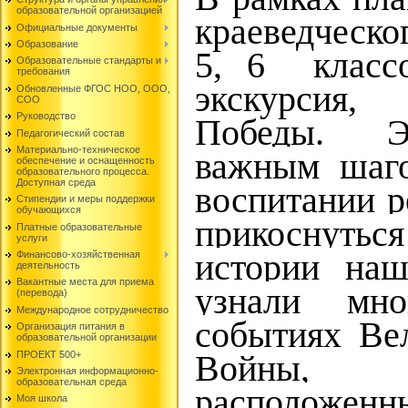
образовательной организацией
краеведческо
Официальные документы
Образование
5, 6 класс
Образовательные стандарты и
требования
экскурсия,
Обновленные ФГОС НОО, ООО,
СОО
Руководство
Победы.
Э
Педагогический состав
Материально-техническое
важным шаго
обеспечение и оснащенность
образовательного процесса.
Доступная среда
воспитании р
Стипендии и меры поддержки
обучающихся
прикоснуть
Платные образовательные
услуги
истории на
Финансово-хозяйственная
деятельность
Вакантные места для приема
узнали мно
(перевода)
Международное сотрудничество
событиях Ве
Организация питания в
образовательной организации
ПРОЕКТ 500+
Войны, 
Электронная информационно-
образовательная среда
расположен
Моя школа