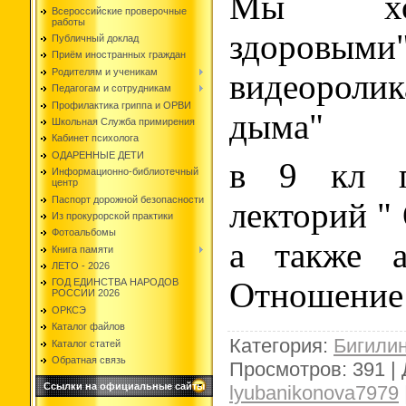
Мы хо
Всероссийские проверочные
работы
здоровыми
Публичный доклад
Приём иностранных граждан
Родителям и ученикам
видеоролик
Педагогам и сотрудникам
Профилактика гриппа и ОРВИ
дыма"
Школьная Служба примирения
Кабинет психолога
ОДАРЕННЫЕ ДЕТИ
в 9 кл п
Информационно-библиотечный
центр
Паспорт дорожной безопасности
лекторий " 
Из прокурорской практики
Фотоальбомы
а также а
Книга памяти
ЛЕТО - 2026
Отношение
ГОД ЕДИНСТВА НАРОДОВ
РОССИИ 2026
ОРКСЭ
Каталог файлов
Категория
:
Бигили
Каталог статей
Обратная связь
Просмотров
:
391
|
Ссылки на официальные сайты
lyubanikonova7979