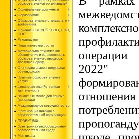
В рамках 
образовательной организацией
Официальные документы
межведомс
Образование
Образовательные стандарты и
комплексн
требования
Обновленные ФГОС НОО, ООО,
СОО
профилакти
Руководство
Педагогический состав
операции 
Материально-техническое
обеспечение и оснащенность
образовательного процесса.
Доступная среда
2022"
Стипендии и меры поддержки
обучающихся
Платные образовательные
формирова
услуги
Финансово-хозяйственная
деятельность
отношения
Вакантные места для приема
(перевода)
потреблен
Международное сотрудничество
Организация питания в
образовательной организации
пропоганд
ПРОЕКТ 500+
Электронная информационно-
образовательная среда
школе про
Моя школа