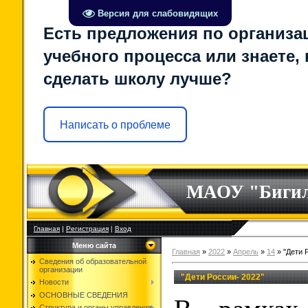
Версия для слабовидящих
Есть предложения по организа
учебного процесса или знаете, 
сделать школу лучше?
Написать о проблеме
МАОУ "Биги
Главная
|
Регистрация
|
Вход
Меню сайта
Главная
»
2022
»
Апрель
»
14
» "Дети 
Сведения об образовательной
организации
"Дети России- 2022"
Новости
ОСНОВНЫЕ СВЕДЕНИЯ
Структура и органы управления