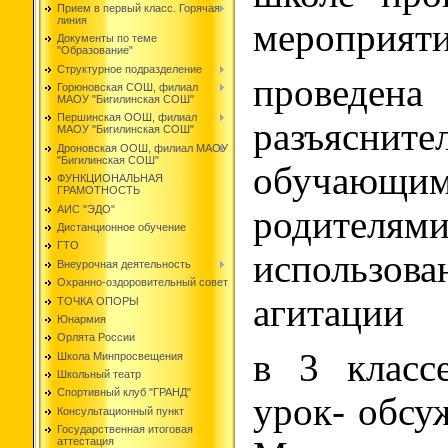
Прием в первый класс. Горячая
линия
мероприяти
Документы по теме
"Образование"
Структурное подразделение
проведена
Горюновская СОШ, филиал
МАОУ "Бигилинская СОШ"
Першинская ООШ, филиал
разъяснит
МАОУ "Бигилинская СОШ"
Дроновская ООШ, филиал МАОУ
"Бигилинская СОШ"
обучающим
ФУНКЦИОНАЛЬНАЯ
ГРАМОТНОСТЬ
АИС "ЭДО"
родителями
Дистанционное обучение
ГТО
использов
Внеурочная деятельность
Охранно-оздоровительный совет
агитации
ТОЧКА ОПОРЫ
Юнармия
Орлята России
в 3 класс
Школа Минпросвещения
Школьный театр
Спортивный клуб "ГРАНД"
урок- обсу
Консультационный пункт
Государственная итоговая
аттестация