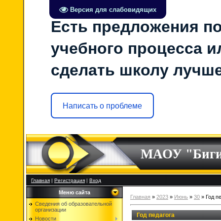
Версия для слабовидящих
Есть предложения по
учебного процесса ил
сделать школу лучш
Написать о проблеме
МАОУ "Биг
Главная
|
Регистрация
|
Вход
Меню сайта
Главная
»
2023
»
Июнь
»
30
» Год п
Сведения об образовательной
организации
Год педагога
Новости