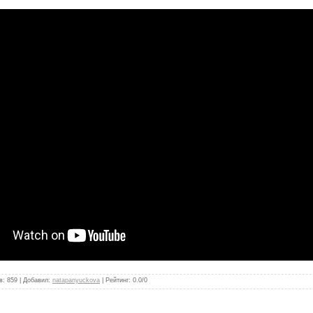
в
:
859
|
Добавил
:
natapanyuckova
|
Рейтинг
:
0.0
/
0