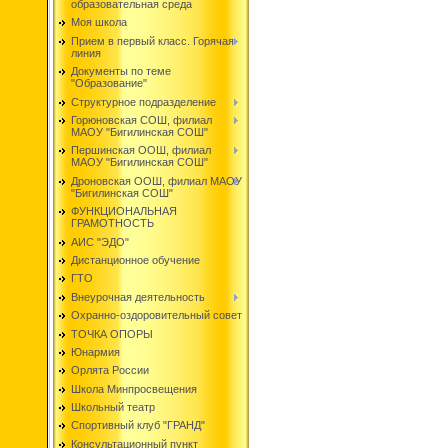
образовательная среда
Моя школа
Прием в первый класс. Горячая
линия
Документы по теме
"Образование"
Структурное подразделение
Горюновская СОШ, филиал
МАОУ "Бигилинская СОШ"
Першинская ООШ, филиал
МАОУ "Бигилинская СОШ"
Дроновская ООШ, филиал МАОУ
"Бигилинская СОШ"
ФУНКЦИОНАЛЬНАЯ
ГРАМОТНОСТЬ
АИС "ЭДО"
Дистанционное обучение
ГТО
Внеурочная деятельность
Охранно-оздоровительный совет
ТОЧКА ОПОРЫ
Юнармия
Орлята России
Школа Минпросвещения
Школьный театр
Спортивный клуб "ГРАНД"
Консультационный пункт