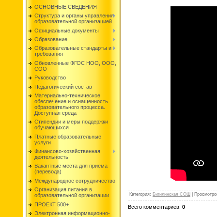
ОСНОВНЫЕ СВЕДЕНИЯ
Структура и органы управления
образовательной организацией
Официальные документы
Образование
Образовательные стандарты и
требования
Обновленные ФГОС НОО, ООО,
СОО
Руководство
Педагогический состав
Материально-техническое
обеспечение и оснащенность
образовательного процесса.
Доступная среда
Стипендии и меры поддержки
обучающихся
Платные образовательные
услуги
Финансово-хозяйственная
деятельность
Вакантные места для приема
(перевода)
Международное сотрудничество
Организация питания в
Категория
:
Бигилинская СОШ
|
Просмотро
образовательной организации
ПРОЕКТ 500+
Всего комментариев
:
0
Электронная информационно-