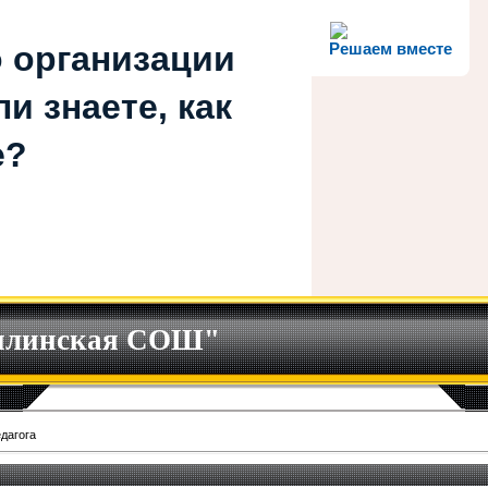
 организации
Решаем вместе
и знаете, как
е?
илинская СОШ"
едагога