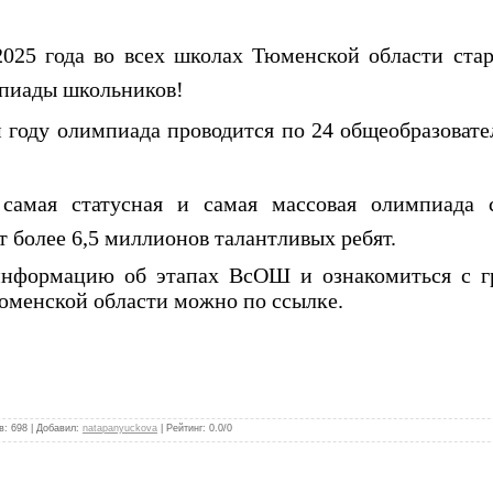
025 года во всех школах Тюменской области ста
пиады школьников!
 году олимпиада проводится по 24 общеобразоват
мая статусная и самая массовая олимпиада с
 более 6,5 миллионов талантливых ребят.
информацию об этапах ВсОШ и ознакомиться с г
юменской области можно по ссылке.
в
:
698
|
Добавил
:
natapanyuckova
|
Рейтинг
:
0.0
/
0