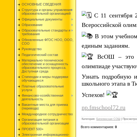
ОСНОВНЫЕ СВЕДЕНИЯ
Структура и органы управления
образовательной организацией
С 11 сентября 2
Официальные документы
Всероссийской олим
Образование
Образовательные стандарты и
требования
В этом учебном
Обновленные ФГОС НОО, ООО,
СОО
единым заданиям.
Руководство
Педагогический состав
ВсОШ – это са
Материально-техническое
обеспечение и оснащенность
олимпиаде участвуют
образовательного процесса.
Доступная среда
Узнать подробную 
Стипендии и меры поддержки
обучающихся
школьного этапа в Т
Платные образовательные
услуги
Успехов!
Финансово-хозяйственная
деятельность
Вакантные места для приема
np.fmschool72.ru
(перевода)
Международное сотрудничество
Категория
:
Бигилинская СОШ
|
Просмотро
Организация питания в
образовательной организации
Всего комментариев
:
0
ПРОЕКТ 500+
Электронная информационно-