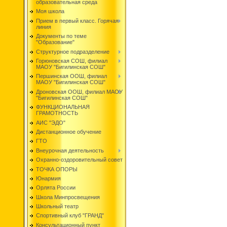
образовательная среда
Моя школа
Прием в первый класс. Горячая
линия
Документы по теме
"Образование"
Структурное подразделение
Горюновская СОШ, филиал
МАОУ "Бигилинская СОШ"
Першинская ООШ, филиал
МАОУ "Бигилинская СОШ"
Дроновская ООШ, филиал МАОУ
"Бигилинская СОШ"
ФУНКЦИОНАЛЬНАЯ
ГРАМОТНОСТЬ
АИС "ЭДО"
Дистанционное обучение
ГТО
Внеурочная деятельность
Охранно-оздоровительный совет
ТОЧКА ОПОРЫ
Юнармия
Орлята России
Школа Минпросвещения
Школьный театр
Спортивный клуб "ГРАНД"
Консультационный пункт