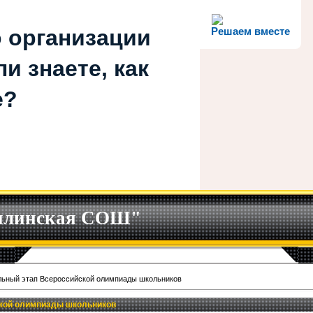
 организации
Решаем вместе
и знаете, как
е?
илинская СОШ"
ьный этап Всероссийской олимпиады школьников
кой олимпиады школьников