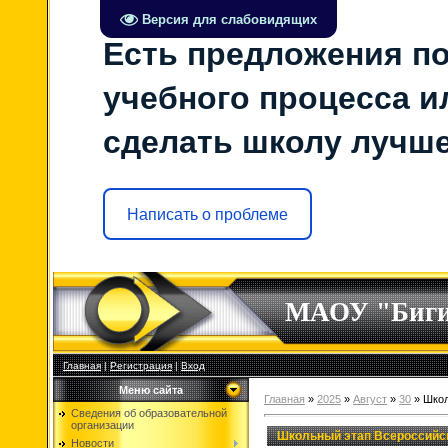
Версия для слабовидящих
Есть предложения по
учебного процесса ил
сделать школу лучш
Написать о проблеме
МАОУ "Биг
Главная
|
Регистрация
|
Вход
Меню сайта
Главная
»
2025
»
Август
»
30
» Школ
Сведения об образовательной
организации
Школьный этап Всероссийс
Новости