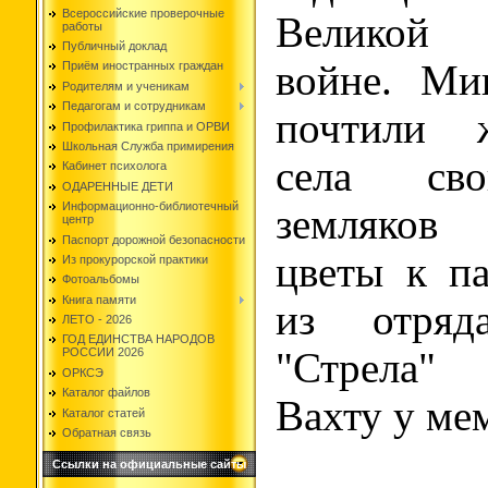
Всероссийские проверочные
Великой 
работы
Публичный доклад
войне. Ми
Приём иностранных граждан
Родителям и ученикам
Педагогам и сотрудникам
почтили 
Профилактика гриппа и ОРВИ
Школьная Служба примирения
села св
Кабинет психолога
ОДАРЕННЫЕ ДЕТИ
Информационно-библиотечный
земляков
центр
Паспорт дорожной безопасности
цветы к па
Из прокурорской практики
Фотоальбомы
Книга памяти
из отря
ЛЕТО - 2026
ГОД ЕДИНСТВА НАРОДОВ
"Стрела"
РОССИИ 2026
ОРКСЭ
Каталог файлов
Вахту у ме
Каталог статей
Обратная связь
Ссылки на официальные сайты