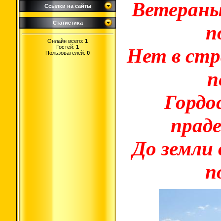
Ветераны
Ссылки на сайты
Статистика
п
Онлайн всего:
1
Гостей:
1
Нет в стр
Пользователей:
0
п
Гордо
праде
До земли
п