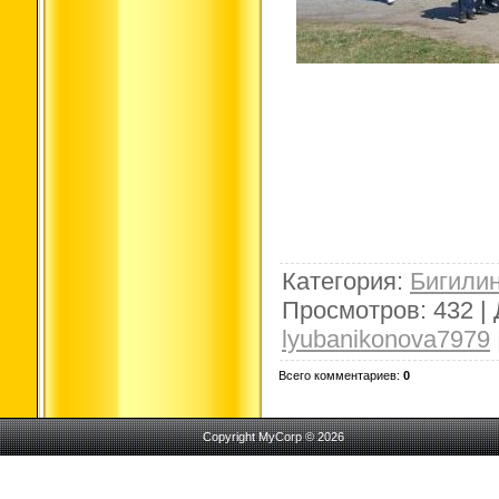
Категория
:
Бигили
Просмотров
:
432
|
lyubanikonova7979
Всего комментариев
:
0
Copyright MyCorp © 2026