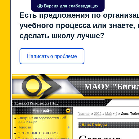
Версия для слабовидящих
Есть предложения по организа
учебного процесса или знаете, 
сделать школу лучше?
Написать о проблеме
МАОУ "Биги
Главная
|
Регистрация
|
Вход
Меню сайта
Главная
»
2022
»
Май
»
9
» День Побе
Сведения об образовательной
организации
День Победы
Новости
ОСНОВНЫЕ СВЕДЕНИЯ
Структура и органы управления