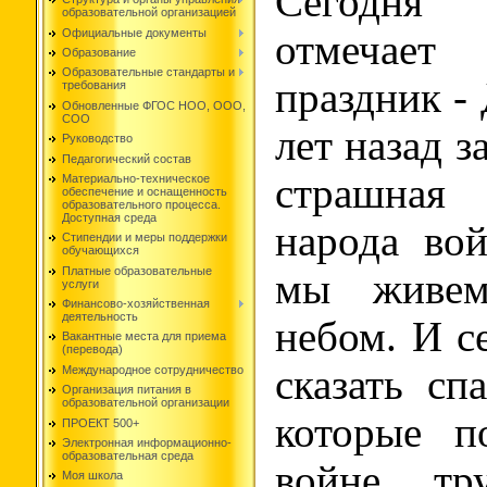
Сегодня
образовательной организацией
Официальные документы
отмечает
Образование
Образовательные стандарты и
праздник -
требования
Обновленные ФГОС НОО, ООО,
СОО
лет назад з
Руководство
Педагогический состав
страшна
Материально-техническое
обеспечение и оснащенность
образовательного процесса.
Доступная среда
народа во
Стипендии и меры поддержки
обучающихся
Платные образовательные
мы живе
услуги
Финансово-хозяйственная
деятельность
небом. И с
Вакантные места для приема
(перевода)
сказать сп
Международное сотрудничество
Организация питания в
образовательной организации
которые п
ПРОЕКТ 500+
Электронная информационно-
образовательная среда
войне, тр
Моя школа