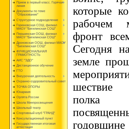
Прием в первый класс. Горячая
линия
которые к
Документы по теме
"Образование"
рабочем м
Структурное подразделение
Горюновская СОШ, филиал
МАОУ "Бигилинская СОШ"
фронт все
Першинская ООШ, филиал
МАОУ "Бигилинская СОШ"
Дроновская ООШ, филиал МАОУ
Сегодня н
"Бигилинская СОШ"
ФУНКЦИОНАЛЬНАЯ
ГРАМОТНОСТЬ
земле про
АИС "ЭДО"
Дистанционное обучение
мероприят
ГТО
Внеурочная деятельность
Охранно-оздоровительный совет
шествие 
ТОЧКА ОПОРЫ
Юнармия
полка 
Орлята России
Школа Минпросвещения
Школьный театр
посвящ
Спортивный клуб "ГРАНД"
Консультационный пункт
годовщи
Государственная итоговая
аттестация