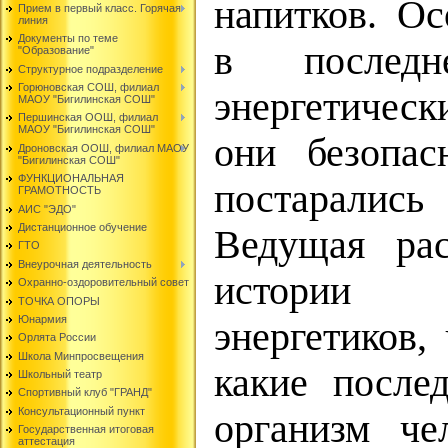
напитков. О
Прием в первый класс. Горячая
линия
Документы по теме
в послед
"Образование"
Структурное подразделение
Горюновская СОШ, филиал
энергетическ
МАОУ "Бигилинская СОШ"
Першинская ООШ, филиал
МАОУ "Бигилинская СОШ"
они безопас
Дроновская ООШ, филиал МАОУ
"Бигилинская СОШ"
ФУНКЦИОНАЛЬНАЯ
постарались 
ГРАМОТНОСТЬ
АИС "ЭДО"
Дистанционное обучение
Ведущая рас
ГТО
Внеурочная деятельность
истории 
Охранно-оздоровительный совет
ТОЧКА ОПОРЫ
Юнармия
энергетиков,
Орлята России
Школа Минпросвещения
какие после
Школьный театр
Спортивный клуб "ГРАНД"
Консультационный пункт
организм че
Государственная итоговая
аттестация