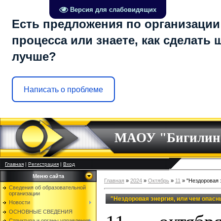
Версия для слабовидящих
Есть предложения по организации
процесса или знаете, как сделать 
лучше?
Написать о проблеме
МАОУ "Бигилин
Главная
|
Регистрация
|
Вход
Меню сайта
Главная
»
2024
»
Октябрь
»
11
» "Нездоровая 
Сведения об образовательной
организации
"Нездоровая энергия, или чем опасн
Новости
ОСНОВНЫЕ СВЕДЕНИЯ
Структура и органы управления