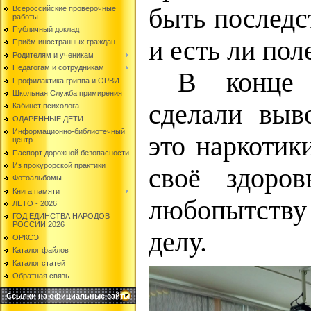
быть последс
Всероссийские проверочные
работы
Публичный доклад
и есть ли пол
Приём иностранных граждан
Родителям и ученикам
Педагогам и сотрудникам
В конце б
Профилактика гриппа и ОРВИ
Школьная Служба примирения
сделали выво
Кабинет психолога
ОДАРЕННЫЕ ДЕТИ
Информационно-библиотечный
это наркотик
центр
Паспорт дорожной безопасности
Из прокурорской практики
своё здоро
Фотоальбомы
Книга памяти
любопытству
ЛЕТО - 2026
ГОД ЕДИНСТВА НАРОДОВ
РОССИИ 2026
делу.
ОРКСЭ
Каталог файлов
Каталог статей
Обратная связь
Ссылки на официальные сайты