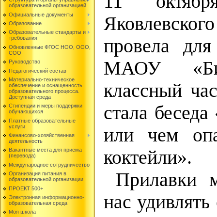
11 октября
образовательной организацией
Официальные документы
Яковлевско
Образование
Образовательные стандарты и
требования
провела для
Обновленные ФГОС НОО, ООО,
СОО
МАОУ «Би
Руководство
Педагогический состав
Материально-техническое
классный час
обеспечение и оснащенность
образовательного процесса.
Доступная среда
стала беседа
Стипендии и меры поддержки
обучающихся
Платные образовательные
услуги
или чем опа
Финансово-хозяйственная
деятельность
коктейли».
Вакантные места для приема
(перевода)
Международное сотрудничество
Прилавки м
Организация питания в
образовательной организации
ПРОЕКТ 500+
нас удивлять
Электронная информационно-
образовательная среда
Моя школа