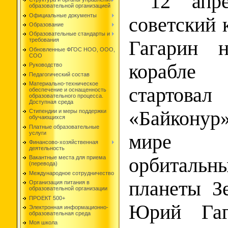
12 апре
образовательной организацией
Официальные документы
советский
Образование
Образовательные стандарты и
требования
Гагарин н
Обновленные ФГОС НОО, ООО,
СОО
корабле
Руководство
Педагогический состав
Материально-техническое
стартовал
обеспечение и оснащенность
образовательного процесса.
Доступная среда
«Байконур
Стипендии и меры поддержки
обучающихся
Платные образовательные
услуги
мире 
Финансово-хозяйственная
деятельность
орбита
Вакантные места для приема
(перевода)
Международное сотрудничество
планеты З
Организация питания в
образовательной организации
ПРОЕКТ 500+
Юрий Гаг
Электронная информационно-
образовательная среда
Моя школа