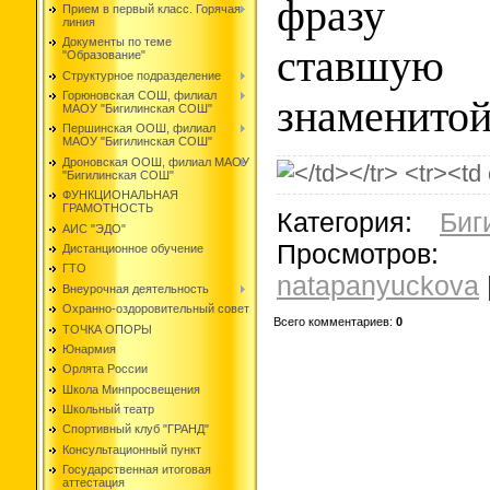
фразу 
Прием в первый класс. Горячая
линия
Документы по теме
ставшую 
"Образование"
Структурное подразделение
Горюновская СОШ, филиал
знаменитой
МАОУ "Бигилинская СОШ"
Першинская ООШ, филиал
МАОУ "Бигилинская СОШ"
Дроновская ООШ, филиал МАОУ
"Бигилинская СОШ"
ФУНКЦИОНАЛЬНАЯ
ГРАМОТНОСТЬ
Категория
:
Би
АИС "ЭДО"
Просмотров
:
Дистанционное обучение
ГТО
natapanyuckova
Внеурочная деятельность
Охранно-оздоровительный совет
Всего комментариев
:
0
ТОЧКА ОПОРЫ
Юнармия
Орлята России
Школа Минпросвещения
Школьный театр
Спортивный клуб "ГРАНД"
Консультационный пункт
Государственная итоговая
аттестация