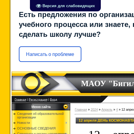
Версия для слабовидящих
Есть предложения по организа
учебного процесса или знаете, 
сделать школу лучше?
Написать о проблеме
МАОУ "Биги
Главная
|
Регистрация
|
Вход
Меню сайта
Главная
»
2024
»
Апрель
»
4
» 12 апр
Сведения об образовательной
организации
12 апреля ДЕНЬ КОСМОНАВТ
Новости
ОСНОВНЫЕ СВЕДЕНИЯ
Структура и органы управления