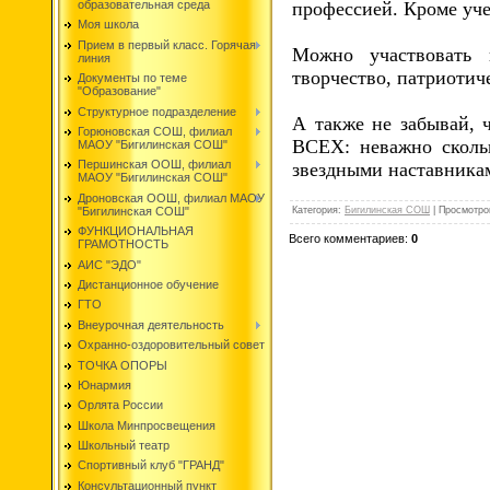
образовательная среда
профессией. Кроме уч
Моя школа
Прием в первый класс. Горячая
Можно участвовать в
линия
творчество, патриотич
Документы по теме
"Образование"
Структурное подразделение
А также не забывай, 
Горюновская СОШ, филиал
ВСЕХ: неважно скольк
МАОУ "Бигилинская СОШ"
Першинская ООШ, филиал
звездными наставника
МАОУ "Бигилинская СОШ"
Дроновская ООШ, филиал МАОУ
Категория
:
Бигилинская СОШ
|
Просмотро
"Бигилинская СОШ"
ФУНКЦИОНАЛЬНАЯ
Всего комментариев
:
0
ГРАМОТНОСТЬ
АИС "ЭДО"
Дистанционное обучение
ГТО
Внеурочная деятельность
Охранно-оздоровительный совет
ТОЧКА ОПОРЫ
Юнармия
Орлята России
Школа Минпросвещения
Школьный театр
Спортивный клуб "ГРАНД"
Консультационный пункт