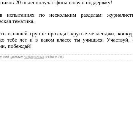
еников 20 школ получат финансовую поддержку!
 испытаниях по нескольким разделам: журналистик
еская тематика.
что в нашей группе проходят крутые челленджи, конк
о тебе лет и в каком классе ты учишься. Участвуй,
ми, побеждай!
в
:
1058
|
Добавил
:
natapanyuckova
|
Рейтинг
:
0.0
/
0