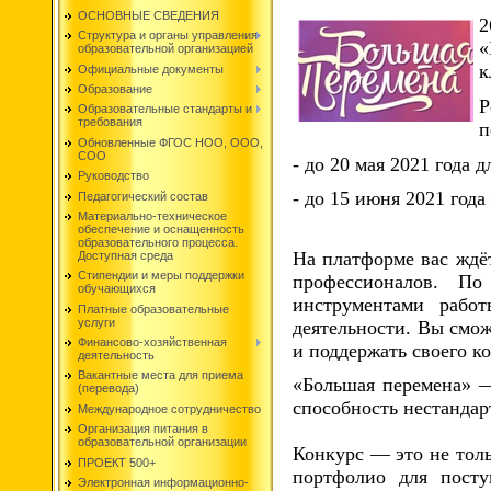
ОСНОВНЫЕ СВЕДЕНИЯ
2
Структура и органы управления
«
образовательной организацией
к
Официальные документы
Образование
Р
Образовательные стандарты и
требования
п
Обновленные ФГОС НОО, ООО,
СОО
- до 20 мая 2021 года 
Руководство
- до 15 июня 2021 года 
Педагогический состав
Материально-техническое
обеспечение и оснащенность
образовательного процесса.
На платформе вас ждёт
Доступная среда
Стипендии и меры поддержки
профессионалов. П
обучающихся
инструментами рабо
Платные образовательные
услуги
деятельности. Вы смож
Финансово-хозяйственная
и поддержать своего к
деятельность
Вакантные места для приема
«Большая перемена» — 
(перевода)
способность нестандар
Международное сотрудничество
Организация питания в
образовательной организации
Конкурс — это не толь
ПРОЕКТ 500+
портфолио для посту
Электронная информационно-