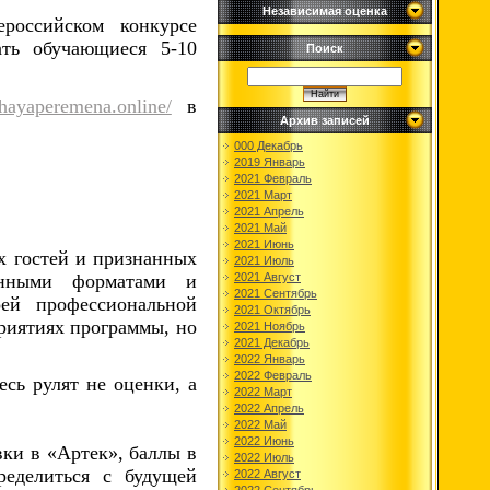
Независимая оценка
российском конкурсе
ать обучающиеся 5-10
Поиск
shayaperemena.online/
в
Архив записей
000 Декабрь
2019 Январь
2021 Февраль
2021 Март
2021 Апрель
2021 Май
2021 Июнь
х гостей и признанных
2021 Июль
енными форматами и
2021 Август
2021 Сентябрь
ей профессиональной
2021 Октябрь
приятиях программы, но
2021 Ноябрь
2021 Декабрь
2022 Январь
2022 Февраль
есь рулят не оценки, а
2022 Март
2022 Апрель
2022 Май
2022 Июнь
вки в «Артек», баллы в
2022 Июль
ределиться с будущей
2022 Август