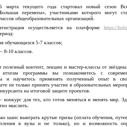
6 марта текущего года стартовал новый сезон Все
Большая перемена», участниками которого могут ст
лассов общеобразовательных организаций.
егистрация осуществляется на платформе
https://bol
ериод:
для обучающихся 5-7 классов;
– 8-10 классов.
 полезный контент, лекции и мастер-классы от звёздны
о итогам программы вы познакомитесь с соврем
ты и научитесь применять полученный опыт в сво
ете не только принять участие в образовательных меро
онкурсанта на итоговой защите проектов.
конкурс для тех, кто готов меняться и менять мир. Зд
тно мыслить.
ко шанс выиграть крутые призы (оплата обучения, путе
пления в вузы и не только), но и возможность оп