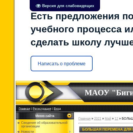
Версия для слабовидящих
Есть предложения по
учебного процесса ил
сделать школу лучш
Написать о проблеме
МАОУ "Биг
Главная
|
Регистрация
|
Вход
Меню сайта
Главная
»
2021
»
Май
»
12
» БОЛЬШ
Сведения об образовательной
организации
БОЛЬШАЯ ПЕРЕМЕНА ДЛЯ 
Новости