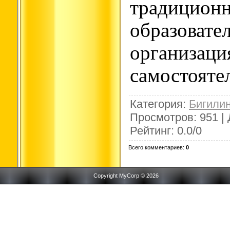
традици
образовате
организа
самостояте
Категория
:
Бигили
Просмотров
:
951
|
Рейтинг
:
0.0
/
0
Всего комментариев
:
0
Copyright MyCorp © 2026