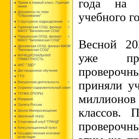
года на 
Прием в первый класс. Горячая
линия
Документы по теме
учебного го
"Образование"
Структурное подразделение
Горюновская СОШ, филиал
МАОУ "Бигилинская СОШ"
Першинская ООШ, филиал
Весной 20
МАОУ "Бигилинская СОШ"
Дроновская ООШ, филиал МАОУ
"Бигилинская СОШ"
уже про
ФУНКЦИОНАЛЬНАЯ
ГРАМОТНОСТЬ
АИС "ЭДО"
проверочн
Дистанционное обучение
ГТО
приняли уч
Внеурочная деятельность
Охранно-оздоровительный совет
ТОЧКА ОПОРЫ
миллионов
Юнармия
Орлята России
классов. 
Школа Минпросвещения
Школьный театр
провероч
Спортивный клуб "ГРАНД"
Консультационный пункт
Государственная итоговая
аттестация