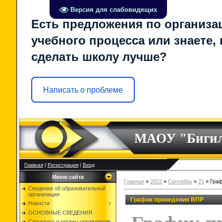
Версия для слабовидящих
Есть предложения по организа
учебного процесса или знаете, 
сделать школу лучше?
Написать о проблеме
МАОУ "Биги
Главная
|
Регистрация
|
Вход
Меню сайта
Главная
»
2022
»
Сентябрь
»
21
» Граф
Сведения об образовательной
организации
График проведения ВПР
Новости
ОСНОВНЫЕ СВЕДЕНИЯ
Структура и органы управления