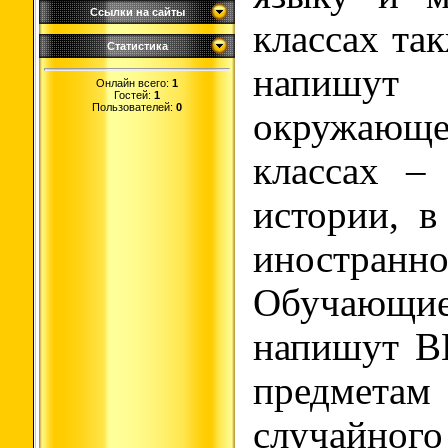
Ссылки на сайты
классах та
Статистика
напиш
Онлайн всего:
1
Гостей:
1
Пользователей:
0
окружающ
классах –
истории, в
иностра
Обучающие
напишут В
предмет
случайног