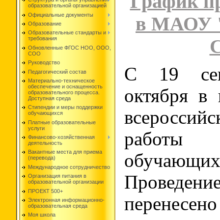
График п
образовательной организацией
Официальные документы
в МАОУ 
Образование
Образовательные стандарты и
требования
Обновленные ФГОС НОО, ООО,
СОО
Руководство
С 19 се
Педагогический состав
Материально-техническое
обеспечение и оснащенность
октября в
образовательного процесса.
Доступная среда
Стипендии и меры поддержки
всероссийс
обучающихся
Платные образовательные
услуги
работы
Финансово-хозяйственная
деятельность
Вакантные места для приема
обучающих
(перевода)
Международное сотрудничество
Проведе
Организация питания в
образовательной организации
ПРОЕКТ 500+
перенесен
Электронная информационно-
образовательная среда
Моя школа