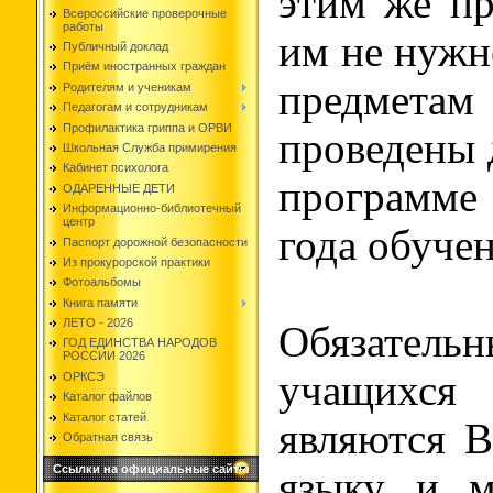
этим же п
Всероссийские проверочные
работы
им не нужн
Публичный доклад
Приём иностранных граждан
предмет
Родителям и ученикам
Педагогам и сотрудникам
Профилактика гриппа и ОРВИ
проведены 
Школьная Служба примирения
Кабинет психолога
программ
ОДАРЕННЫЕ ДЕТИ
Информационно-библиотечный
центр
года обуче
Паспорт дорожной безопасности
Из прокурорской практики
Фотоальбомы
Книга памяти
ЛЕТО - 2026
Обязатель
ГОД ЕДИНСТВА НАРОДОВ
РОССИИ 2026
учащихся
ОРКСЭ
Каталог файлов
Каталог статей
являются 
Обратная связь
Ссылки на официальные сайты
языку и м