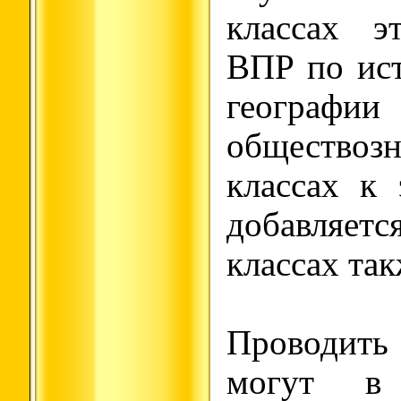
классах э
ВПР по ист
геог
обществ
классах к
добавляетс
классах та
Проводи
могут в