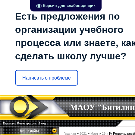
Версия для слабовидящих
Есть предложения по
организации учебного
процесса или знаете, ка
сделать школу лучше?
Написать о проблеме
МАОУ "Бигилин
Главная
|
Регистрация
|
Вход
Меню сайта
Главная
»
2021
»
Март
»
29
» IV Региональный