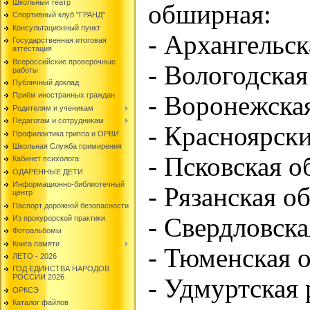
Школьный театр
обширная:
Спортивный клуб "ГРАНД"
Консультационный пункт
- Архангельск
Государственная итоговая
аттестация
Всероссийские проверочные
- Вологодская
работы
Публичный доклад
Приём иностранных граждан
- Воронежска
Родителям и ученикам
Педагогам и сотрудникам
- Красноярск
Профилактика гриппа и ОРВИ
Школьная Служба примирения
- Псковская о
Кабинет психолога
ОДАРЕННЫЕ ДЕТИ
Информационно-библиотечный
- Рязанская о
центр
Паспорт дорожной безопасности
- Свердловска
Из прокурорской практики
Фотоальбомы
Книга памяти
- Тюменская 
ЛЕТО - 2026
ГОД ЕДИНСТВА НАРОДОВ
РОССИИ 2026
- Удмуртская
ОРКСЭ
Каталог файлов