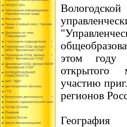
Вологодск
ПРОЕКТ 500+
Электронная информационно-
образовательная среда
управленче
Моя школа
Прием в первый класс. Горячая
линия
"Управл
Документы по теме
"Образование"
Структурное подразделение
общеобразов
Горюновская СОШ, филиал
МАОУ "Бигилинская СОШ"
этом году 
Першинская ООШ, филиал
МАОУ "Бигилинская СОШ"
Дроновская ООШ, филиал МАОУ
открытого 
"Бигилинская СОШ"
ФУНКЦИОНАЛЬНАЯ
ГРАМОТНОСТЬ
участию приг
АИС "ЭДО"
Дистанционное обучение
регионов Рос
ГТО
Внеурочная деятельность
Охранно-оздоровительный совет
ТОЧКА ОПОРЫ
Юнармия
География 
Орлята России
Школа Минпросвещения