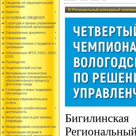
Сведения об образовательной
организации
IV Региональный командный чемпион
Новости
ОСНОВНЫЕ СВЕДЕНИЯ
Структура и органы управления
образовательной организацией
Официальные документы
Образование
Образовательные стандарты и
требования
Обновленные ФГОС НОО, ООО,
СОО
Руководство
Педагогический состав
Материально-техническое
обеспечение и оснащенность
образовательного процесса.
Доступная среда
Стипендии и меры поддержки
обучающихся
Платные образовательные
услуги
Финансово-хозяйственная
деятельность
Бигилинская 
Вакантные места для приема
(перевода)
Международное сотрудничество
Региональн
Организация питания в
образовательной организации