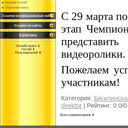
Каталог статей
Обратная связь
С 29 марта по
Ссылки на официальные сайты
этап Чемпион
Ссылки на сайты
Статистика
представить
Онлайн всего:
1
Гостей:
1
видеоролики.
Пользователей:
0
Пожелаем усп
участникам!
Категория
:
Бигилинск
direktor
|
Рейтинг
:
0.0
/
0
Всего комментариев
:
0