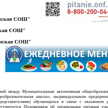
нская СОШ"
ская СОШ"
инская СОШ"
ений между Муниципальным автономным общеобразов
еобразовательная школа», индивидуальным предприн
едставителями) обучающихся в связи с оказанием 
гулируется Положением об организации питания уч