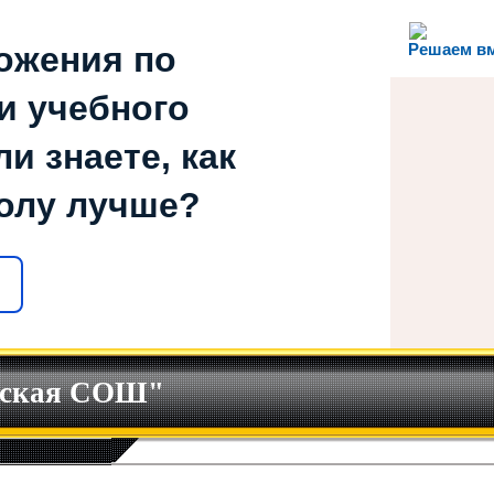
ожения по
Решаем в
и учебного
и знаете, как
олу лучше?
ская СОШ"