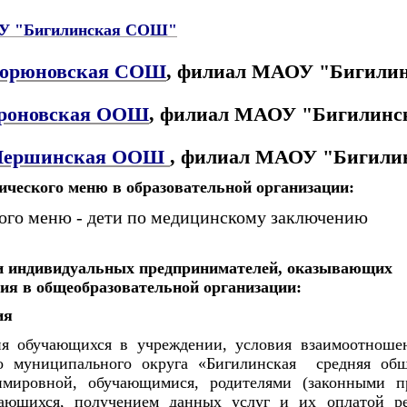
У "Бигилинская СОШ"
Горюновская СОШ
, филиал МАОУ "Бигили
Дроновская ООШ
, филиал МАОУ "Бигилин
Першинская ООШ
, филиал МАОУ "Бигил
ического меню в образовательной организации:
кого меню - дети по медицинскому заключению
и индивидуальных предпринимателей, оказывающих
ния в общеобразовательной организации:
ия
ия обучающихся в учреждении, условия взаимоотнош
го муниципального округа «Бигилинская средняя общ
мировной, обучающимися, родителями (законными пр
ающихся, получением данных услуг и их оплатой ре