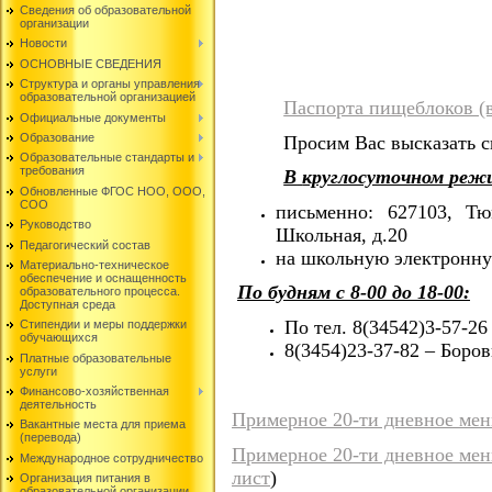
Сведения об образовательной
организации
Новости
ОСНОВНЫЕ СВЕДЕНИЯ
Структура и органы управления
образовательной организацией
Паспорта пищеблоков (
Официальные документы
Образование
Просим
Вас
высказать
с
Образовательные стандарты и
требования
В
круглосуточном
реж
Обновленные ФГОС НОО, ООО,
СОО
письменно:
627103, Тю
Руководство
Школьная, д.20
Педагогический состав
на
школьную
электронн
Материально-техническое
обеспечение и оснащенность
По будням с 8-00 до 18-00:
образовательного процесса.
Доступная среда
По
тел.
8(34542)3-57-2
Стипендии и меры поддержки
обучающихся
8(3454)23-37-82
– Боров
Платные образовательные
услуги
Финансово-хозяйственная
деятельность
Примерное 20-ти дневное мен
Вакантные места для приема
(перевода)
Примерное 20-ти дневное мен
Международное сотрудничество
лист
)
Организация питания в
образовательной организации