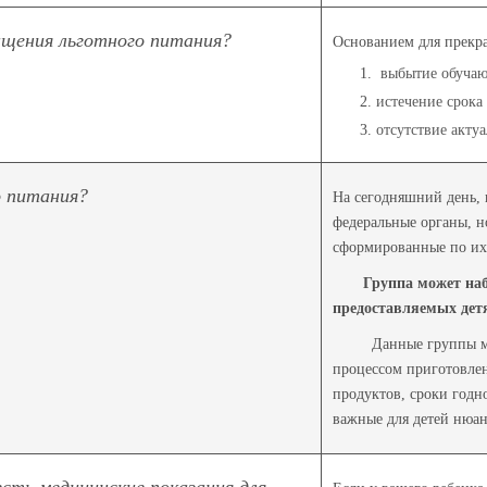
ащения льготного питания?
Основанием для прекр
выбытие обучающ
истечение срока
отсутствие акту
 питания?
На сегодняшний день, 
федеральные органы, н
сформированные по их
Группа может набира
предоставляемых дет
Данные группы могу о
процессом приготовлен
продуктов, сроки годн
важные для детей нюан
есть медицинские показания для