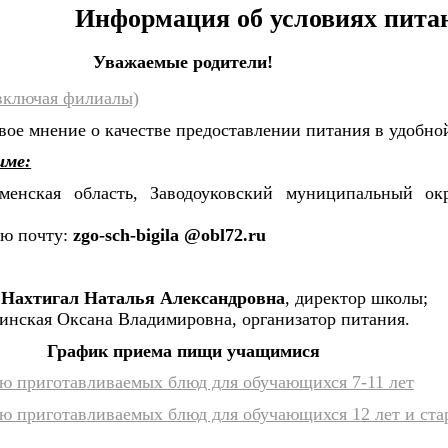
Информация об условиях пита
Уважаемые
родители!
включая филиалы)
вое
мнение
о
качестве
предоставлении
питания
в
удобно
име:
менская область, Заводоуковский муниципальный окр
ую
почту:
zgo-sch-bigila @obl72.ru
6
Нахтигал Наталья Александровна
, директор школы;
инская
Оксана
Владимировна, организатор
питания.
График приема пищи учащимися
ю приготавливаемых блюд для обучающихся 7-11 лет
ю приготавливаемых блюд для обучающихся 12 лет и ст