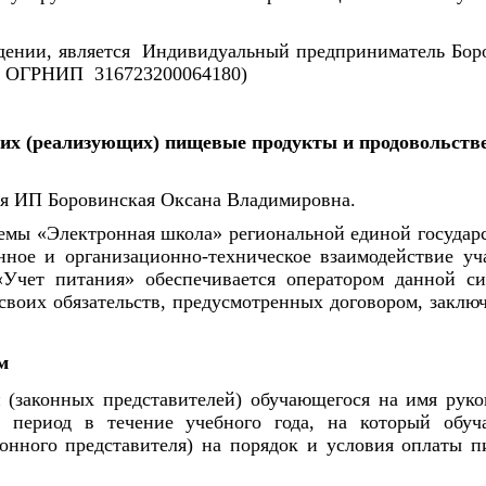
дении, является Индивидуальный предприниматель Бор
, ОГРНИП 316723200064180)
их (реализующих) пищевые продукты и продовольств
ся ИП Боровинская Оксана Владимировна.
темы «Электронная школа» региональной единой государ
ное и организационно-техническое взаимодействие уч
Учет питания» обеспечивается оператором данной с
своих обязательств, предусмотренных договором, заклю
м
 (законных представителей) обучающегося на имя руко
 период в течение учебного года, на который обу
онного представителя) на порядок и условия оплаты п