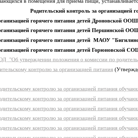
чающихся в помещения для приема пищи, устанавливает
Родительский контроль за организацией г
организацией горячего питания детей Дроновской 
организацией горячего питания детей Першинской 
организацией горячего питания детей МАОУ "Бигили
организацией горячего питания детей Горюновской
/ОД "Об утверждении положения о комиссии по родитель
ительскому контролю за организацией питания
(Утвержде
одительскому контролю за организацией питания обучающ
одительскому контролю за организацией питания обучающ
одительскому контролю за организацией питания обучающ
одительскому контролю за организацией питания обучающ
одительскому контролю за организацией питания обучающ
одительскому контролю за организацией питания обучающ