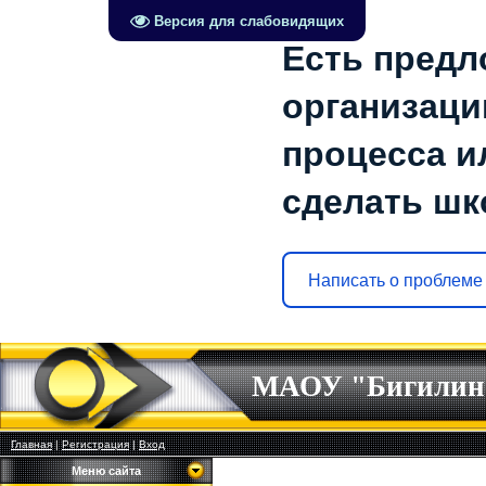
Версия для слабовидящих
Есть предл
организаци
процесса ил
сделать шк
Написать о проблеме
МАОУ "Бигилин
Главная
|
Регистрация
|
Вход
Меню сайта