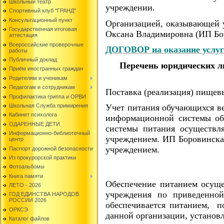
Школьный театр
учреждении.
Спортивный клуб "ГРАНД"
Консультационный пункт
Организацией, оказывающей 
Государственная итоговая
Оксана Владимировна (ИП Б
аттестация
Всероссийские проверочные
ДОГОВОР на оказание услуг
работы
Публичный доклад
Перечень юридических л
Приём иностранных граждан
Родителям и ученикам
Педагогам и сотрудникам
Поставка (реализация) пищев
Профилактика гриппа и ОРВИ
Школьная Служба примирения
Учет питания обучающихся ве
Кабинет психолога
информационной системы обр
ОДАРЕННЫЕ ДЕТИ
системы питания осуществл
Информационно-библиотечный
учреждением. ИП Боровинская
центр
учреждением.
Паспорт дорожной безопасности
Из прокурорской практики
Фотоальбомы
Книга памяти
Обеспечение питанием осущес
ЛЕТО - 2026
учреждения по приведенно
ГОД ЕДИНСТВА НАРОДОВ
РОССИИ 2026
обеспечивается питанием, по
ОРКСЭ
данной организации, установ
Каталог файлов