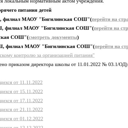
ся локальным нормативным актом учреждения.
орячего питания детей
ООШ, филиал МАОУ "Бигилинская СОШ"(
перейти на стр
ООШ, филиал МАОУ "Бигилинская СОШ"(
перейти на ст
нская СОШ"(
смотреть документы
)
 СОШ, филиал МАОУ "Бигилинская СОШ"(
перейти на ст
скому контролю за организацией питания"
но приказом директора школы от 11.01.2022 № 03.1/ОД)
ихся от 11.11.2022
ихся от 15.11.2022
ихся от 17.11.2022
ихся от 21.11.2022
ихся от 01.12.2022
ихся от 12.12.2022