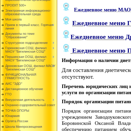
ПРОЕКТ 500+
Ежедневное меню МАО
Электронная информационно-
образовательная среда
Моя школа
Ежедневное меню 
Прием в первый класс. Горячая
линия
Документы по теме
Ежедневное меню 
"Образование"
Структурное подразделение
Горюновская СОШ, филиал
Ежедневное меню 
МАОУ "Бигилинская СОШ"
Першинская ООШ, филиал
Информация о наличии диет
МАОУ "Бигилинская СОШ"
Дроновская ООШ, филиал МАОУ
Для составления диетичес
"Бигилинская СОШ"
ФУНКЦИОНАЛЬНАЯ
отсутствуют.
ГРАМОТНОСТЬ
АИС "ЭДО"
Перечень юридических лиц 
Дистанционное обучение
услуги по организации пита
ГТО
Внеурочная деятельность
Порядок организации питан
Охранно-оздоровительный совет
Порядок организации питан
ТОЧКА ОПОРЫ
Юнармия
учреждением Заводоуковско
Орлята России
Боровинской Оксаной Влади
Школа Минпросвещения
обеспечению питанием обуч