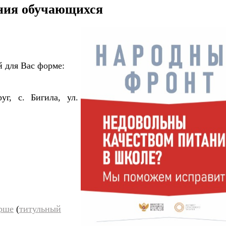
ния обучающихся
й
для
Вас
форме:
уг, с. Бигила, ул.
арше
(
титульный