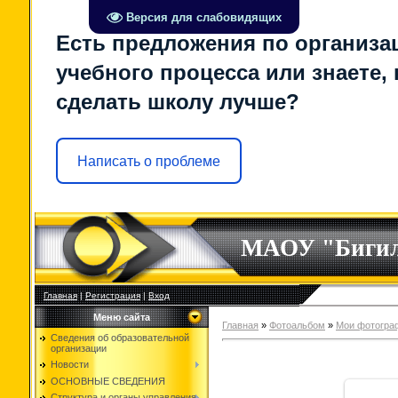
Версия для слабовидящих
Есть предложения по организа
учебного процесса или знаете, 
сделать школу лучше?
Написать о проблеме
МАОУ "Биги
Главная
|
Регистрация
|
Вход
Меню сайта
Главная
»
Фотоальбом
»
Мои фотогра
Сведения об образовательной
организации
Новости
ОСНОВНЫЕ СВЕДЕНИЯ
Структура и органы управления