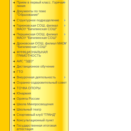
Прием в первый класс. Горячая
линия
Документы по теме
"Образование"
Структурное подразделение
Горюновская СОШ, филиал
МАОУ "Бигилинская СОШ"
Першинская ООШ, филиал
МАОУ "Бигилинская СОШ"
Дроновская ООШ, филиал МАОУ
"Бигилинская СОШ"
ФУНКЦИОНАЛЬНАЯ
ГРАМОТНОСТЬ
АИС "ЭДО"
Дистанционное обучение
ГТО
Внеурочная деятельность
Охранно-оздоровительный совет
ТОЧКА ОПОРЫ
Юнармия
Орлята России
Школа Минпросвещения
Школьный театр
Спортивный клуб "ГРАНД"
Консультационный пункт
Государственная итоговая
аттестация