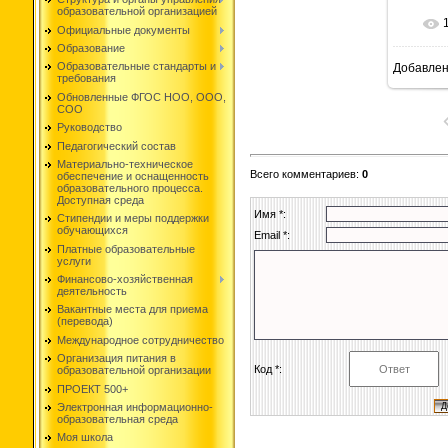
образовательной организацией
Официальные документы
Образование
Образовательные стандарты и
Добавле
1
требования
Обновленные ФГОС НОО, ООО,
СОО
Руководство
Педагогический состав
Материально-техническое
Всего комментариев
:
0
обеспечение и оснащенность
образовательного процесса.
Доступная среда
Имя *:
Стипендии и меры поддержки
обучающихся
Email *:
Платные образовательные
услуги
Финансово-хозяйственная
деятельность
Вакантные места для приема
(перевода)
Международное сотрудничество
Организация питания в
Код *:
образовательной организации
ПРОЕКТ 500+
Электронная информационно-
образовательная среда
Моя школа