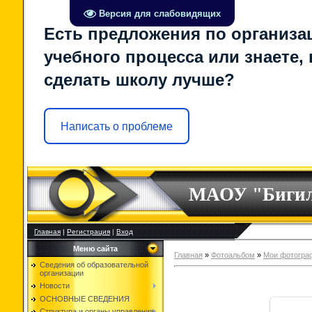
Версия для слабовидящих
Есть предложения по организа
учебного процесса или знаете, 
сделать школу лучше?
Написать о проблеме
МАОУ "Биги
Главная
|
Регистрация
|
Вход
Меню сайта
Главная
»
Фотоальбом
»
Мои фотогра
Сведения об образовательной
организации
Новости
ОСНОВНЫЕ СВЕДЕНИЯ
Структура и органы управления