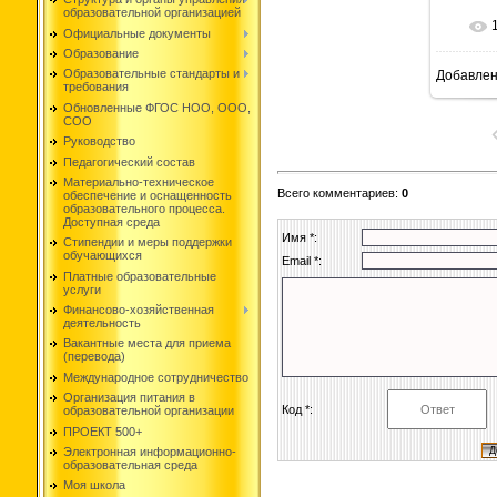
образовательной организацией
Официальные документы
Образование
Образовательные стандарты и
Добавле
1
требования
Обновленные ФГОС НОО, ООО,
СОО
Руководство
Педагогический состав
Материально-техническое
Всего комментариев
:
0
обеспечение и оснащенность
образовательного процесса.
Доступная среда
Имя *:
Стипендии и меры поддержки
обучающихся
Email *:
Платные образовательные
услуги
Финансово-хозяйственная
деятельность
Вакантные места для приема
(перевода)
Международное сотрудничество
Организация питания в
Код *:
образовательной организации
ПРОЕКТ 500+
Электронная информационно-
образовательная среда
Моя школа