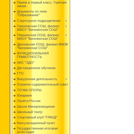
Прием в первый класс. Горячая
линия
Документы по теме
"Образование"
Структурное подразделение
Горюновская СОШ, филиал
МАОУ "Бигилинская СОШ"
Першинская ООШ, филиал
МАОУ "Бигилинская СОШ"
Дроновская ООШ, филиал МАОУ
"Бигилинская СОШ"
ФУНКЦИОНАЛЬНАЯ
ГРАМОТНОСТЬ
АИС "ЭДО"
Дистанционное обучение
ГТО
Внеурочная деятельность
Охранно-оздоровительный совет
ТОЧКА ОПОРЫ
Юнармия
Орлята России
Школа Минпросвещения
Школьный театр
Спортивный клуб "ГРАНД"
Консультационный пункт
Государственная итоговая
аттестация