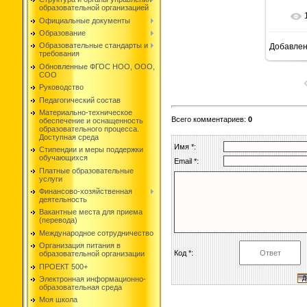
образовательной организацией
Официальные документы
Образование
Образовательные стандарты и
Добавле
1
требования
Обновленные ФГОС НОО, ООО,
СОО
Руководство
Педагогический состав
Материально-техническое
Всего комментариев
:
0
обеспечение и оснащенность
образовательного процесса.
Доступная среда
Имя *:
Стипендии и меры поддержки
обучающихся
Email *:
Платные образовательные
услуги
Финансово-хозяйственная
деятельность
Вакантные места для приема
(перевода)
Международное сотрудничество
Организация питания в
Код *:
образовательной организации
ПРОЕКТ 500+
Электронная информационно-
образовательная среда
Моя школа