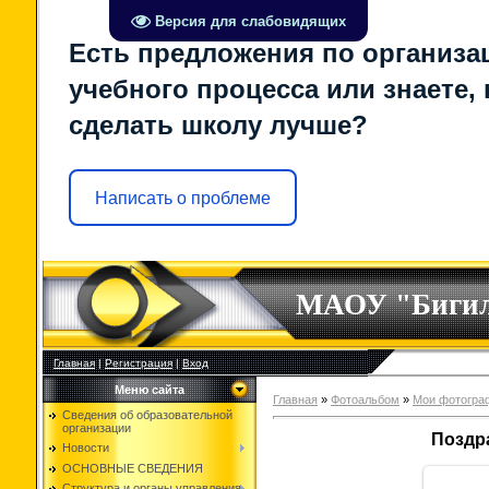
Версия для слабовидящих
Есть предложения по организа
учебного процесса или знаете, 
сделать школу лучше?
Написать о проблеме
МАОУ "Биги
Главная
|
Регистрация
|
Вход
Меню сайта
Главная
»
Фотоальбом
»
Мои фотогра
Сведения об образовательной
организации
Поздр
Новости
ОСНОВНЫЕ СВЕДЕНИЯ
Структура и органы управления