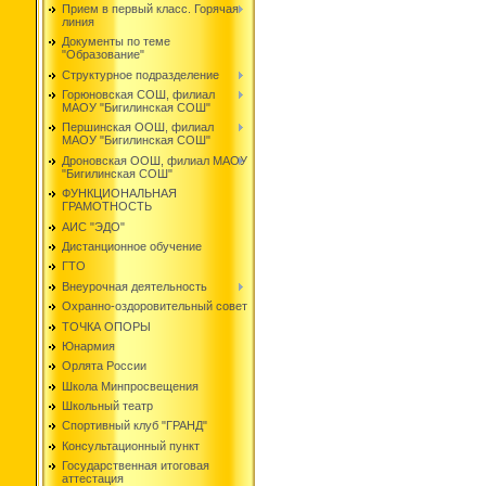
Прием в первый класс. Горячая
линия
Документы по теме
"Образование"
Структурное подразделение
Горюновская СОШ, филиал
МАОУ "Бигилинская СОШ"
Першинская ООШ, филиал
МАОУ "Бигилинская СОШ"
Дроновская ООШ, филиал МАОУ
"Бигилинская СОШ"
ФУНКЦИОНАЛЬНАЯ
ГРАМОТНОСТЬ
АИС "ЭДО"
Дистанционное обучение
ГТО
Внеурочная деятельность
Охранно-оздоровительный совет
ТОЧКА ОПОРЫ
Юнармия
Орлята России
Школа Минпросвещения
Школьный театр
Спортивный клуб "ГРАНД"
Консультационный пункт
Государственная итоговая
аттестация