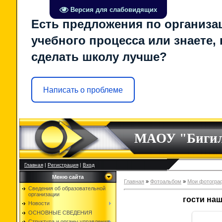
Версия для слабовидящих
Есть предложения по организа
учебного процесса или знаете, 
сделать школу лучше?
Написать о проблеме
МАОУ "Биги
Главная
|
Регистрация
|
Вход
Меню сайта
Главная
»
Фотоальбом
»
Мои фотогра
Сведения об образовательной
организации
гости наш
Новости
ОСНОВНЫЕ СВЕДЕНИЯ
Структура и органы управления