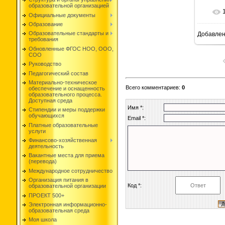
образовательной организацией
Официальные документы
Образование
Образовательные стандарты и
Добавле
требования
Обновленные ФГОС НОО, ООО,
СОО
Руководство
Педагогический состав
Материально-техническое
Всего комментариев
:
0
обеспечение и оснащенность
образовательного процесса.
Доступная среда
Имя *:
Стипендии и меры поддержки
обучающихся
Email *:
Платные образовательные
услуги
Финансово-хозяйственная
деятельность
Вакантные места для приема
(перевода)
Международное сотрудничество
Организация питания в
Код *:
образовательной организации
ПРОЕКТ 500+
Электронная информационно-
образовательная среда
Моя школа