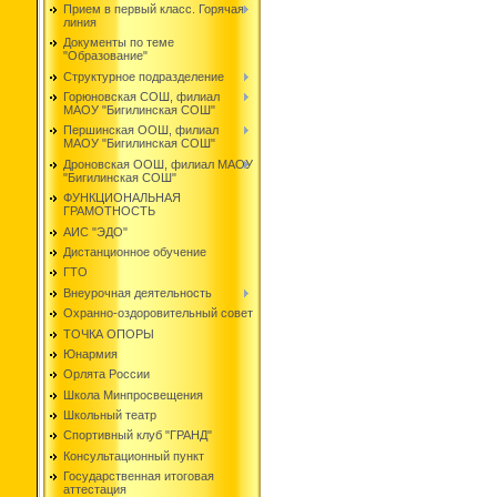
Прием в первый класс. Горячая
линия
Документы по теме
"Образование"
Структурное подразделение
Горюновская СОШ, филиал
МАОУ "Бигилинская СОШ"
Першинская ООШ, филиал
МАОУ "Бигилинская СОШ"
Дроновская ООШ, филиал МАОУ
"Бигилинская СОШ"
ФУНКЦИОНАЛЬНАЯ
ГРАМОТНОСТЬ
АИС "ЭДО"
Дистанционное обучение
ГТО
Внеурочная деятельность
Охранно-оздоровительный совет
ТОЧКА ОПОРЫ
Юнармия
Орлята России
Школа Минпросвещения
Школьный театр
Спортивный клуб "ГРАНД"
Консультационный пункт
Государственная итоговая
аттестация