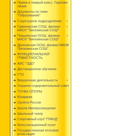
Прием в первый класс. Горячая
линия
Документы по теме
"Образование"
Структурное подразделение
Горюновская СОШ, филиал
МАОУ "Бигилинская СОШ"
Першинская ООШ, филиал
МАОУ "Бигилинская СОШ"
Дроновская ООШ, филиал МАОУ
"Бигилинская СОШ"
ФУНКЦИОНАЛЬНАЯ
ГРАМОТНОСТЬ
АИС "ЭДО"
Дистанционное обучение
ГТО
Внеурочная деятельность
Охранно-оздоровительный совет
ТОЧКА ОПОРЫ
Юнармия
Орлята России
Школа Минпросвещения
Школьный театр
Спортивный клуб "ГРАНД"
Консультационный пункт
Государственная итоговая
аттестация