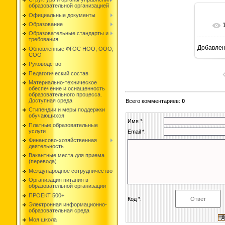
образовательной организацией
Официальные документы
Образование
Образовательные стандарты и
требования
Добавле
Обновленные ФГОС НОО, ООО,
СОО
Руководство
Педагогический состав
Материально-техническое
обеспечение и оснащенность
образовательного процесса.
Доступная среда
Всего комментариев
:
0
Стипендии и меры поддержки
обучающихся
Имя *:
Платные образовательные
услуги
Email *:
Финансово-хозяйственная
деятельность
Вакантные места для приема
(перевода)
Международное сотрудничество
Организация питания в
образовательной организации
ПРОЕКТ 500+
Код *:
Электронная информационно-
образовательная среда
Моя школа