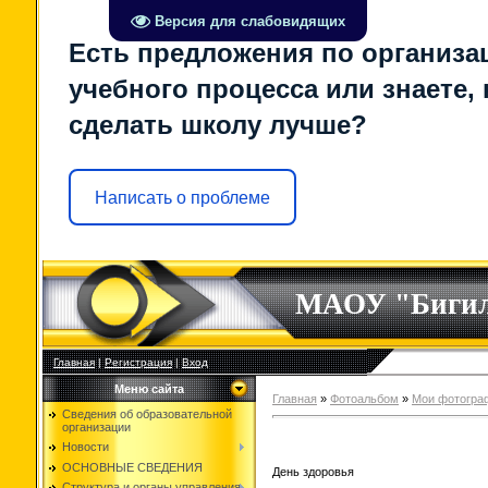
Версия для слабовидящих
Есть предложения по организа
учебного процесса или знаете, 
сделать школу лучше?
Написать о проблеме
МАОУ "Биги
Главная
|
Регистрация
|
Вход
Меню сайта
Главная
»
Фотоальбом
»
Мои фотогра
Сведения об образовательной
организации
Новости
ОСНОВНЫЕ СВЕДЕНИЯ
День здоровья
Структура и органы управления