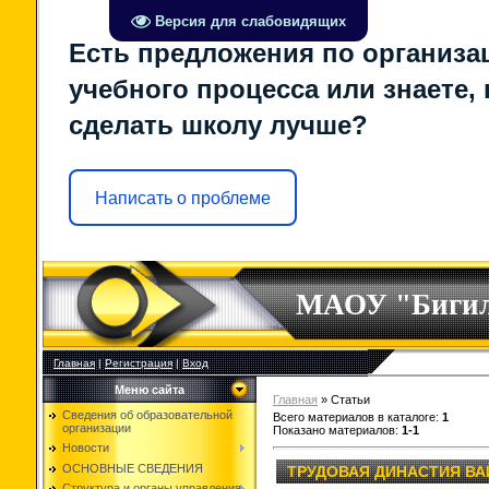
Версия для слабовидящих
Есть предложения по организа
учебного процесса или знаете, 
сделать школу лучше?
Написать о проблеме
МАОУ "Биги
Главная
|
Регистрация
|
Вход
Меню сайта
Главная
»
Статьи
Сведения об образовательной
Всего материалов в каталоге
:
1
организации
Показано материалов
:
1-1
Новости
ОСНОВНЫЕ СВЕДЕНИЯ
ТРУДОВАЯ ДИНАСТИЯ В
Структура и органы управления