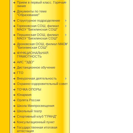
Прием в первый класс. Горячая
линия
Документы по теме
"Образование"
Структурное подразделение
Горюновская СОШ, филиал
МАОУ "Бигилинская СОШ"
Першинская ООШ, филиал
МАОУ "Бигилинская СОШ"
Дроновская ООШ, филиал МАОУ
"Бигилинская СОШ"
ФУНКЦИОНАЛЬНАЯ
ГРАМОТНОСТЬ
АИС "ЭДО"
Дистанционное обучение
ГТО
Внеурочная деятельность
Охранно-оздоровительный совет
ТОЧКА ОПОРЫ
Юнармия
Орлята России
Школа Минпросвещения
Школьный театр
Спортивный клуб "ГРАНД"
Консультационный пункт
Государственная итоговая
аттестация