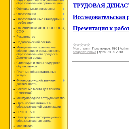
образовательной организацией
ТРУДОВАЯ ДИНА
Официальные документы
Образование
Исследовательская 
Образовательные стандарты и
требования
Презентация к рабо
Обновленные ФГОС НОО, ООО,
СОО
Руководство
Педагогический состав
Материально-техническое
Мои статьи
|
Просмотров:
896
|
Author
обеспечение и оснащенность
natapanyuckova
|
Дата:
24.09.2018
образовательного процесса.
Доступная среда
Стипендии и меры поддержки
обучающихся
Платные образовательные
услуги
Финансово-хозяйственная
деятельность
Вакантные места для приема
(перевода)
Международное сотрудничество
Организация питания в
образовательной организации
ПРОЕКТ 500+
Электронная информационно-
образовательная среда
Моя школа