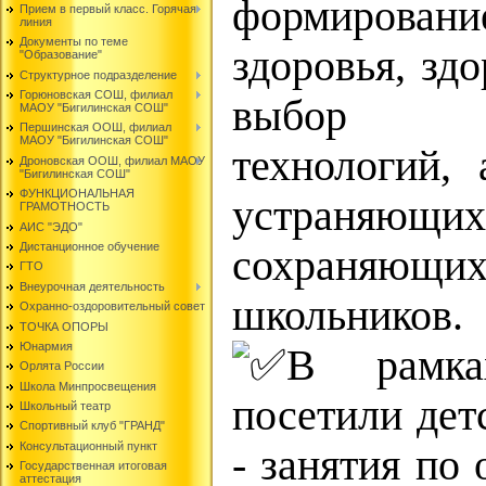
формирован
Прием в первый класс. Горячая
линия
Документы по теме
здоровья, зд
"Образование"
Структурное подразделение
Горюновская СОШ, филиал
выбор об
МАОУ "Бигилинская СОШ"
Першинская ООШ, филиал
МАОУ "Бигилинская СОШ"
технологий, 
Дроновская ООШ, филиал МАОУ
"Бигилинская СОШ"
ФУНКЦИОНАЛЬНАЯ
устраняющ
ГРАМОТНОСТЬ
АИС "ЭДО"
Дистанционное обучение
сохраня
ГТО
Внеурочная деятельность
школьников.
Охранно-оздоровительный совет
ТОЧКА ОПОРЫ
Юнармия
В рамка
Орлята России
Школа Минпросвещения
посетили дет
Школьный театр
Спортивный клуб "ГРАНД"
Консультационный пункт
- занятия по
Государственная итоговая
аттестация