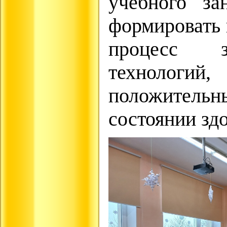
учебного за
формировать 
процесс зд
технолог
положител
состоянии зд