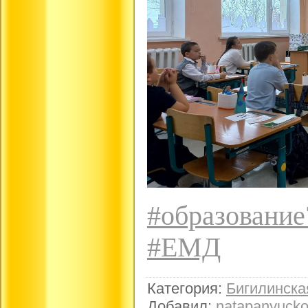
#образование
#ЕМД
Категория
:
Бигилинск
Добавил
:
natapanyuck