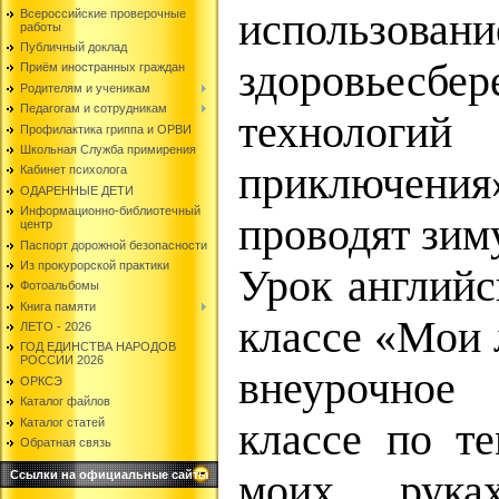
использован
Всероссийские проверочные
работы
Публичный доклад
здоровьесбе
Приём иностранных граждан
Родителям и ученикам
Педагогам и сотрудникам
техноло
Профилактика гриппа и ОРВИ
Школьная Служба примирения
приключени
Кабинет психолога
ОДАРЕННЫЕ ДЕТИ
Информационно-библиотечный
проводят зим
центр
Паспорт дорожной безопасности
Из прокурорской практики
Урок английс
Фотоальбомы
Книга памяти
классе «Мои
ЛЕТО - 2026
ГОД ЕДИНСТВА НАРОДОВ
РОССИИ 2026
внеурочное
ОРКСЭ
Каталог файлов
Каталог статей
классе по т
Обратная связь
моих рука
Ссылки на официальные сайты