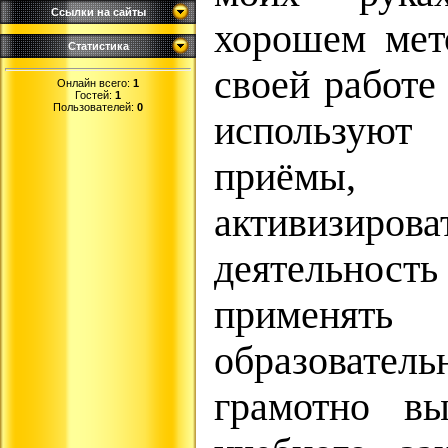
Ссылки на сайты
хорошем мет
Статистика
своей работе
Онлайн всего:
1
Гостей:
1
Пользователей:
0
использую
приёмы,
активизиров
деятельно
применят
образовате
грамотно вы