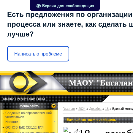
Версия для слабовидящих
Есть предложения по организации
процесса или знаете, как сделать 
лучше?
Написать о проблеме
МАОУ "Бигилин
Главная
|
Регистрация
|
Вход
Меню сайта
Главная
»
2024
»
Декабрь
»
18
» Единый мето
Сведения об образовательной
организации
Единый методический день
Новости
ОСНОВНЫЕ СВЕДЕНИЯ
Структура и органы управления