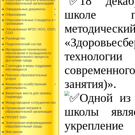
18 декаб
образовательной организацией
Официальные документы
школе п
Образование
Образовательные стандарты и
требования
методичес
Обновленные ФГОС НОО, ООО,
СОО
«Здоровьесб
Руководство
Педагогический состав
Материально-техническое
технологи
обеспечение и оснащенность
образовательного процесса.
Доступная среда
современного
Стипендии и меры поддержки
обучающихся
Платные образовательные
услуги
занятия)».
Финансово-хозяйственная
деятельность
Одной из 
Вакантные места для приема
(перевода)
Международное сотрудничество
школы явля
Организация питания в
образовательной организации
ПРОЕКТ 500+
укрепление 
Электронная информационно-
образовательная среда
Моя школа